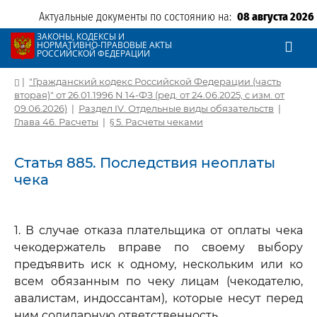
Актуальные документы по состоянию на:
08 августа 2026
ЗАКОНЫ, КОДЕКСЫ И
НОРМАТИВНО-ПРАВОВЫЕ АКТЫ
РОССИЙСКОЙ ФЕДЕРАЦИИ
|
"Гражданский кодекс Российской Федерации (часть
вторая)" от 26.01.1996 N 14-ФЗ (ред. от 24.06.2025, с изм. от
09.06.2026)
|
Раздел IV. Отдельные виды обязательств
|
Глава 46. Расчеты
|
§ 5. Расчеты чеками
Статья 885. Последствия неоплаты
чека
1. В случае отказа плательщика от оплаты чека
чекодержатель вправе по своему выбору
предъявить иск к одному, нескольким или ко
всем обязанным по чеку лицам (чекодателю,
авалистам, индоссантам), которые несут перед
ним солидарную ответственность.