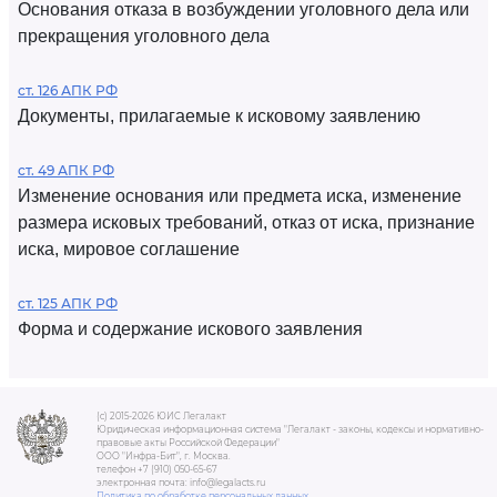
Основания отказа в возбуждении уголовного дела или
прекращения уголовного дела
ст. 126 АПК РФ
Документы, прилагаемые к исковому заявлению
ст. 49 АПК РФ
Изменение основания или предмета иска, изменение
размера исковых требований, отказ от иска, признание
иска, мировое соглашение
ст. 125 АПК РФ
Форма и содержание искового заявления
(c) 2015-2026 ЮИС Легалакт
Юридическая информационная система "Легалакт - законы, кодексы и нормативно-
правовые акты Российской Федерации"
ООО "Инфра-Бит", г. Москва.
телефон +7 (910) 050-65-67
электронная почта: info@legalacts.ru
Политика по обработке персональных данных