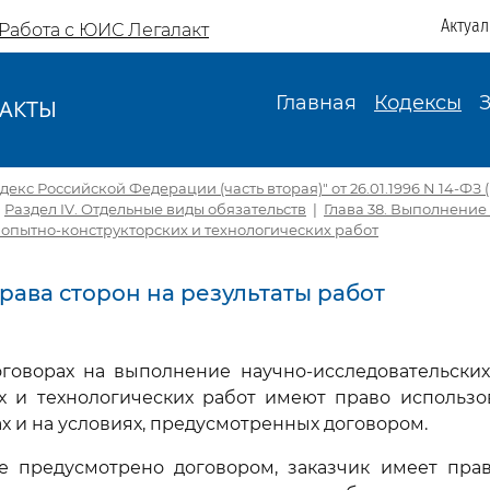
Актуа
Работа с ЮИС Легалакт
Главная
Кодексы
АКТЫ
И
екс Российской Федерации (часть вторая)" от 26.01.1996 N 14-ФЗ (ре
|
Раздел IV. Отдельные виды обязательств
|
Глава 38. Выполнение
 опытно-конструкторских и технологических работ
Права сторон на результаты работ
оговорах на выполнение научно-исследовательских
х и технологических работ имеют право использо
ах и на условиях, предусмотренных договором.
не предусмотрено договором, заказчик имеет прав