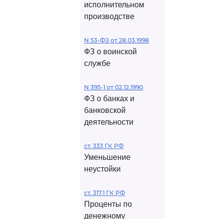
исполнительном
производстве
N 53-ФЗ от 28.03.1998
ФЗ о воинской
службе
N 395-1 от 02.12.1990
ФЗ о банках и
банковской
деятельности
ст. 333 ГК РФ
Уменьшение
неустойки
ст. 317.1 ГК РФ
Проценты по
денежному