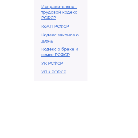
Исправительно -
трудовой кодекс
РСФСР
КоАП РСФСР
Кодекс законов о
труде
Кодекс о браке и
семье РСФСР
УК РСФСР
УПК РСФСР