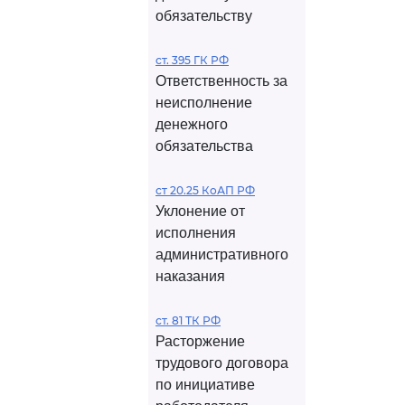
обязательству
ст. 395 ГК РФ
Ответственность за
неисполнение
денежного
обязательства
ст 20.25 КоАП РФ
Уклонение от
исполнения
административного
наказания
ст. 81 ТК РФ
Расторжение
трудового договора
по инициативе