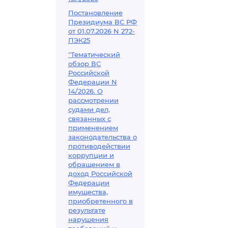
Постановление
Президиума ВС РФ
от 01.07.2026 N 272-
ПЭК25
"Тематический
обзор ВС
Российской
Федерации N
14/2026. О
рассмотрении
судами дел,
связанных с
применением
законодательства о
противодействии
коррупции и
обращением в
доход Российской
Федерации
имущества,
приобретенного в
результате
нарушения