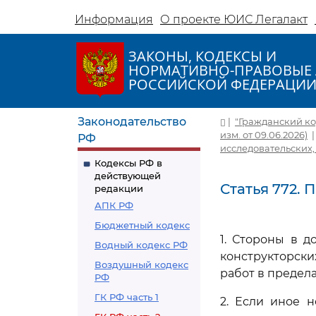
Информация
О проекте ЮИС Легалакт
ЗАКОНЫ, КОДЕКСЫ И
НОРМАТИВНО-ПРАВОВЫЕ 
РОССИЙСКОЙ ФЕДЕРАЦИ
Законодательство
|
"Гражданский код
изм. от 09.06.2026)
РФ
исследовательских,
Кодексы РФ в
действующей
Статья 772. 
редакции
АПК РФ
Бюджетный кодекс
1. Стороны в д
Водный кодекс РФ
конструкторски
Воздушный кодекс
работ в предел
РФ
ГК РФ часть 1
2. Если иное 