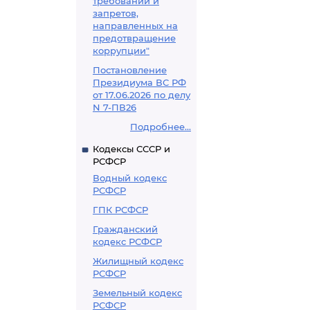
требований и
запретов,
направленных на
предотвращение
коррупции"
Постановление
Президиума ВС РФ
от 17.06.2026 по делу
N 7-ПВ26
Подробнее...
Кодексы СССР и
РСФСР
Водный кодекс
РСФСР
ГПК РСФСР
Гражданский
кодекс РСФСР
Жилищный кодекс
РСФСР
Земельный кодекс
РСФСР