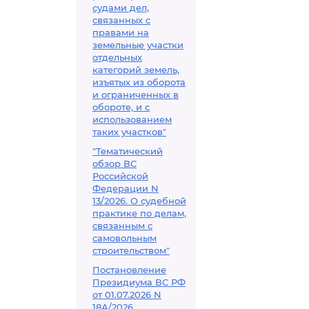
судами дел,
связанных с
правами на
земельные участки
отдельных
категорий земель,
изъятых из оборота
и ограниченных в
обороте, и с
использованием
таких участков"
"Тематический
обзор ВС
Российской
Федерации N
13/2026. О судебной
практике по делам,
связанным с
самовольным
строительством"
Постановление
Президиума ВС РФ
от 01.07.2026 N
18А/2026