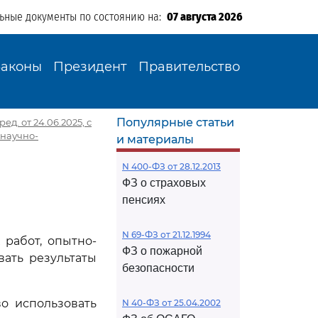
льные документы по состоянию на:
07 августа 2026
Законы
Президент
Правительство
Популярные статьи
д. от 24.06.2025, с
 научно-
и материалы
N 400-ФЗ от 28.12.2013
ФЗ о страховых
пенсиях
N 69-ФЗ от 21.12.1994
 работ, опытно-
ФЗ о пожарной
вать результаты
безопасности
о использовать
N 40-ФЗ от 25.04.2002