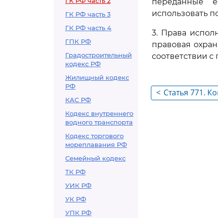
ГК РФ часть 2
переданные е
использовать п
ГК РФ часть 3
ГК РФ часть 4
3. Права испол
ГПК РФ
правовая охран
Градостроительный
соответствии с
кодекс РФ
Жилищный кодекс
РФ
<
Статья 771. 
КАС РФ
сведений, со
Кодекс внутреннего
договора
водного транспорта
Кодекс торгового
мореплавания РФ
Семейный кодекс
ТК РФ
УИК РФ
УК РФ
УПК РФ