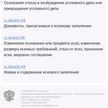
Основания отказа в возбуждении уголовного дела или
прекращения уголовного дела
ст. 126 АПК РФ
Документы, прилагаемые к исковому заявлению
ст. 49 АПК РФ
Изменение основания или предмета иска, изменение
размера исковых требований, отказ от иска, признание
иска, мировое соглашение
ст. 125 АПК РФ
Форма и содержание искового заявления
(c) 2015-2026 ЮИС Легалакт
Юридическая информационная система "Легалакт - законы, кодексы и нормативно-
правовые акты Российской Федерации"
ООО "Инфра-Бит", г. Москва.
телефон +7 (910) 050-65-67
электронная почта: info@legalacts.ru