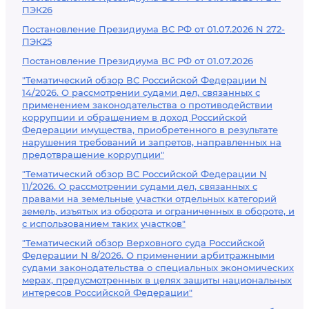
ПЭК26
Постановление Президиума ВС РФ от 01.07.2026 N 272-
ПЭК25
Постановление Президиума ВС РФ от 01.07.2026
"Тематический обзор ВС Российской Федерации N
14/2026. О рассмотрении судами дел, связанных с
применением законодательства о противодействии
коррупции и обращением в доход Российской
Федерации имущества, приобретенного в результате
нарушения требований и запретов, направленных на
предотвращение коррупции"
"Тематический обзор ВС Российской Федерации N
11/2026. О рассмотрении судами дел, связанных с
правами на земельные участки отдельных категорий
земель, изъятых из оборота и ограниченных в обороте, и
с использованием таких участков"
"Тематический обзор Верховного суда Российской
Федерации N 8/2026. О применении арбитражными
судами законодательства о специальных экономических
мерах, предусмотренных в целях защиты национальных
интересов Российской Федерации"