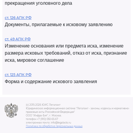
прекращения уголовного дела
ст. 126 АПК РФ
Документы, прилагаемые к исковому заявлению
ст. 49 АПК РФ
Изменение основания или предмета иска, изменение
размера исковых требований, отказ от иска, признание
иска, мировое соглашение
ст. 125 АПК РФ
Форма и содержание искового заявления
(c) 2015-2026 ЮИС Легалакт
Юридическая информационная система "Легалакт - законы, кодексы и нормативно-
правовые акты Российской Федерации"
ООО "Инфра-Бит", г. Москва.
телефон +7 (910) 050-65-67
электронная почта: info@legalacts.ru
Политика по обработке персональных данных