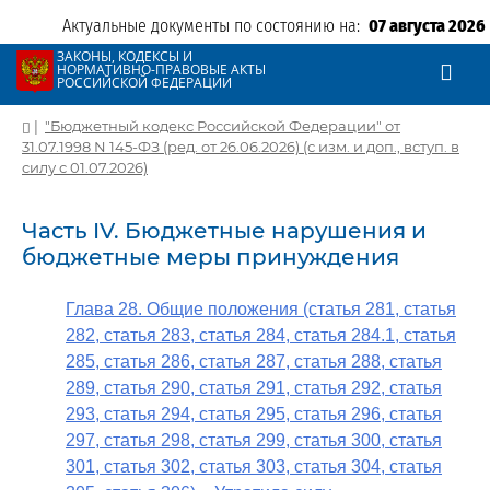
Актуальные документы по состоянию на:
07 августа 2026
ЗАКОНЫ, КОДЕКСЫ И
НОРМАТИВНО-ПРАВОВЫЕ АКТЫ
РОССИЙСКОЙ ФЕДЕРАЦИИ
|
"Бюджетный кодекс Российской Федерации" от
31.07.1998 N 145-ФЗ (ред. от 26.06.2026) (с изм. и доп., вступ. в
силу с 01.07.2026)
Часть IV. Бюджетные нарушения и
бюджетные меры принуждения
Глава 28. Общие положения (статья 281, статья
282, статья 283, статья 284, статья 284.1, статья
285, статья 286, статья 287, статья 288, статья
289, статья 290, статья 291, статья 292, статья
293, статья 294, статья 295, статья 296, статья
297, статья 298, статья 299, статья 300, статья
301, статья 302, статья 303, статья 304, статья