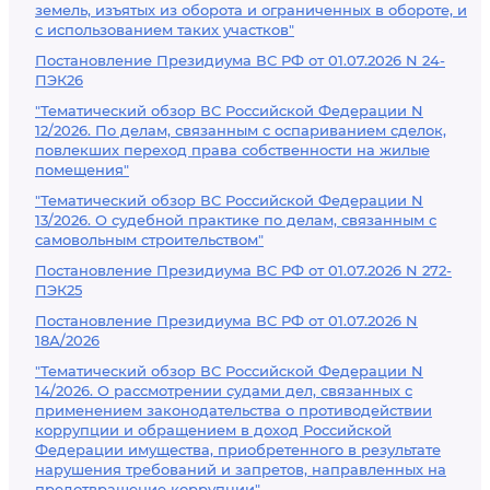
земель, изъятых из оборота и ограниченных в обороте, и
с использованием таких участков"
Постановление Президиума ВС РФ от 01.07.2026 N 24-
ПЭК26
"Тематический обзор ВС Российской Федерации N
12/2026. По делам, связанным с оспариванием сделок,
повлекших переход права собственности на жилые
помещения"
"Тематический обзор ВС Российской Федерации N
13/2026. О судебной практике по делам, связанным с
самовольным строительством"
Постановление Президиума ВС РФ от 01.07.2026 N 272-
ПЭК25
Постановление Президиума ВС РФ от 01.07.2026 N
18А/2026
"Тематический обзор ВС Российской Федерации N
14/2026. О рассмотрении судами дел, связанных с
применением законодательства о противодействии
коррупции и обращением в доход Российской
Федерации имущества, приобретенного в результате
нарушения требований и запретов, направленных на
предотвращение коррупции"