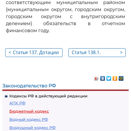
соответствующим муниципальным районом
(муниципальным округом, городским округом,
городским округом с внутригородским
делением) обязательств в отчетном
финансовом году.
<
Статья 137. Дотации
Статья 138.1.
>
на выравнивание
Субсидии
бюджетной
федеральному
обеспеченности
бюджету из
поселений
бюджета субъекта
Законодательство РФ
(внутригородских
Российской
Кодексы РФ в действующей редакции
районов)
Федерации
АПК РФ
Бюджетный кодекс
Водный кодекс РФ
Воздушный кодекс РФ