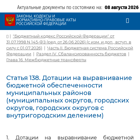
Актуальные документы по состоянию на:
08 августа 2026
ЗАКОНЫ, КОДЕКСЫ И
НОРМАТИВНО-ПРАВОВЫЕ АКТЫ
РОССИЙСКОЙ ФЕДЕРАЦИИ
|
"Бюджетный кодекс Российской Федерации" от
31.07.1998 N 145-ФЗ (ред. от 26.06.2026) (с изм. и доп., вступ. в
силу с 01.07.2026)
|
Часть II. Бюджетная система Российской
Федерации
|
Раздел IV. Сбалансированность бюджетов
|
Глава 16. Межбюджетные трансферты
Статья 138. Дотации на выравнивание
бюджетной обеспеченности
муниципальных районов
(муниципальных округов, городских
округов, городских округов с
внутригородским делением)
1. Дотации на выравнивание бюджетной