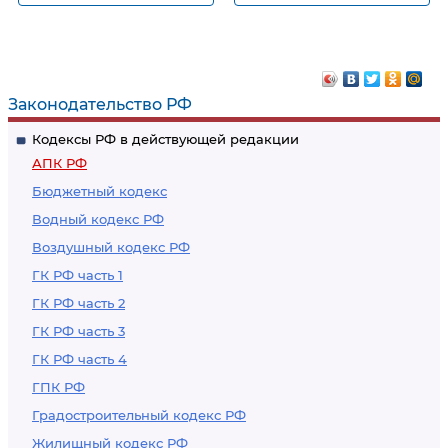
Процессуальные
Поручения о
права и обязанности
выполнении
иностранных лиц
отдельных
процессуальных
Законодательство РФ
действий
Кодексы РФ в действующей редакции
АПК РФ
Бюджетный кодекс
Водный кодекс РФ
Воздушный кодекс РФ
ГК РФ часть 1
ГК РФ часть 2
ГК РФ часть 3
ГК РФ часть 4
ГПК РФ
Градостроительный кодекс РФ
Жилищный кодекс РФ