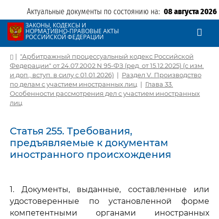
Актуальные документы по состоянию на:
08 августа 2026
ЗАКОНЫ, КОДЕКСЫ И
НОРМАТИВНО-ПРАВОВЫЕ АКТЫ
РОССИЙСКОЙ ФЕДЕРАЦИИ
|
"Арбитражный процессуальный кодекс Российской
Федерации" от 24.07.2002 N 95-ФЗ (ред. от 15.12.2025) (с изм.
и доп., вступ. в силу с 01.01.2026)
|
Раздел V. Производство
по делам с участием иностранных лиц
|
Глава 33.
Особенности рассмотрения дел с участием иностранных
лиц
Статья 255. Требования,
предъявляемые к документам
иностранного происхождения
1. Документы, выданные, составленные или
удостоверенные по установленной форме
компетентными органами иностранных