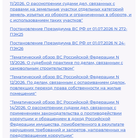
11/2026. О рассмотрении судами дел, связанных с
правами на земельные участки отдельных категорий
земель, изъятых из оборота и ограниченных в обороте, и
с использованием таких участков"
Постановление Президиума ВС РФ от 01.07.2026 N 272-
ПЭК25
Постановление Президиума ВС РФ от 01.07.2026 N 24-
ПЭК26
"Тематический обзор ВС Российской Федерации N
13/2026. О судебной практике по делам, связанным с
самовольным строительством"
"Тематический обзор ВС Российской Федерации N
12/2026. По делам, связанным с оспариванием сделок,
повлекших переход права собственности на жилые
помещения"
"Тематический обзор ВС Российской Федерации N
14/2026. О рассмотрении судами дел, связанных с
применением законодательства о противодействии
коррупции и обращением в доход Российской
Федерации имущества, приобретенного в результате
нарушения требований и запретов, направленных на
предотвращение коррупции"