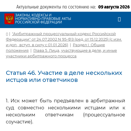
Актуальные документы по состоянию на:
09 августа 2026
ЗАКОНЫ, КОДЕКСЫ И
НОРМАТИВНО-ПРАВОВЫЕ АКТЫ
РОССИЙСКОЙ ФЕДЕРАЦИИ
|
"Арбитражный процессуальный кодекс Российской
Федерации" от 24.07.2002 N 95-ФЗ (ред. от 15.12.2025) (с изм.
и доп., вступ. в силу с 01.01.2026)
|
Раздел I. Общие
положения
|
Глава 5. Лица, участвующие в деле, и иные
участники арбитражного процесса
Статья 46. Участие в деле нескольких
истцов или ответчиков
1. Иск может быть предъявлен в арбитражный
суд совместно несколькими истцами или к
нескольким ответчикам (процессуальное
соучастие).