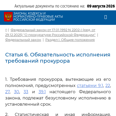
Актуальные документы по состоянию на:
09 августа 2026
ЗАКОНЫ, КОДЕКСЫ И
НОРМАТИВНО-ПРАВОВЫЕ АКТЫ
РОССИЙСКОЙ ФЕДЕРАЦИИ
|
Федеральный закон от 17.01.1992 N 2202-I (ред. от
29.12.2025) "О прокуратуре Российской Федерации"
|
Федеральный закон
|
Раздел I. Общие положения
Статья 6. Обязательность исполнения
требований прокурора
1. Требования прокурора, вытекающие из его
полномочий, предусмотренных
статьями 9.1
,
22
,
27
,
30
,
33
и
39.1
настоящего Федерального
закона, подлежат безусловному исполнению в
установленный срок.
2. Статистическая и иная информация,