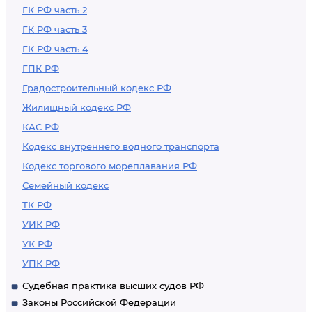
органов публичной
ГК РФ часть 2
власти
ГК РФ часть 3
федеральных
ГК РФ часть 4
территорий,
ГПК РФ
органов местного
Градостроительный кодекс РФ
самоуправления
Жилищный кодекс РФ
КАС РФ
Кодекс внутреннего водного транспорта
Кодекс торгового мореплавания РФ
Семейный кодекс
ТК РФ
УИК РФ
УК РФ
УПК РФ
Судебная практика высших судов РФ
Законы Российской Федерации