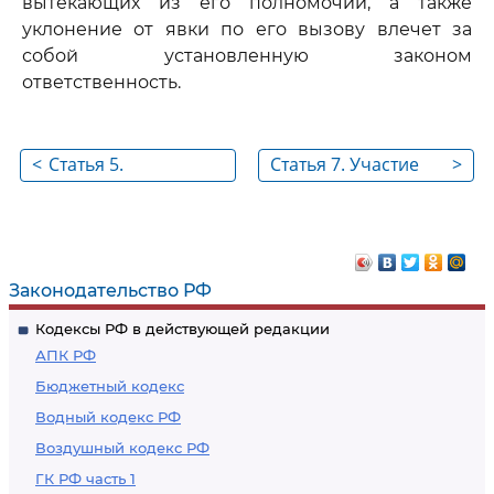
вытекающих из его полномочий, а также
уклонение от явки по его вызову влечет за
собой установленную законом
ответственность.
<
Статья 5.
Статья 7. Участие
>
Недопустимость
прокуроров в
вмешательства в
заседаниях
осуществление
федеральных
прокурорского
органов
Законодательство РФ
надзора
законодательной и
Кодексы РФ в действующей редакции
исполнительной
АПК РФ
власти, органов
Бюджетный кодекс
государственной
Водный кодекс РФ
власти субъектов
Воздушный кодекс РФ
Российской
Федерации,
ГК РФ часть 1