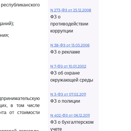
еспубликанского
N 273-ФЗ от 25.12.2008
ФЗ о
аний);
противодействии
коррупции
ния;
N 38-ФЗ от 13.03.2006
ФЗ о рекламе
N 7-ФЗ от 10.01.2002
ФЗ об охране
окружающей среды
N 3-ФЗ от 07.02.2011
принимательскую
ФЗ о полиции
щих, в том числе
нта от стоимости
N 402-ФЗ от 06.12.2011
ФЗ о бухгалтерском
учете