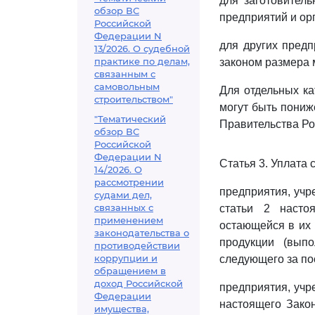
для заготовитель
обзор ВС
предприятий и орг
Российской
Федерации N
для других предп
13/2026. О судебной
практике по делам,
законом размера 
связанным с
самовольным
Для отдельных ка
строительством"
могут быть пониж
"Тематический
Правительства Ро
обзор ВС
Российской
Федерации N
Статья 3. Уплата
14/2026. О
рассмотрении
предприятия, учр
судами дел,
связанных с
статьи 2 насто
применением
остающейся в их 
законодательства о
продукции (вып
противодействии
коррупции и
следующего за по
обращением в
доход Российской
предприятия, учр
Федерации
настоящего Зако
имущества,