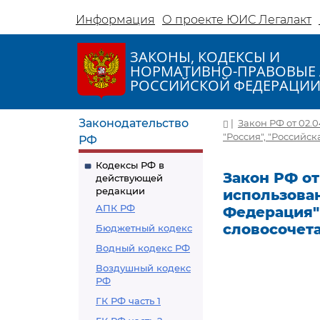
Информация
О проекте ЮИС Легалакт
ЗАКОНЫ, КОДЕКСЫ И
НОРМАТИВНО-ПРАВОВЫЕ 
РОССИЙСКОЙ ФЕДЕРАЦИ
Законодательство
|
Закон РФ от 02.0
"Россия", "Российс
РФ
Кодексы РФ в
Закон РФ от 
действующей
редакции
использован
АПК РФ
Федерация" 
словосочет
Бюджетный кодекс
Водный кодекс РФ
Воздушный кодекс
РФ
ГК РФ часть 1