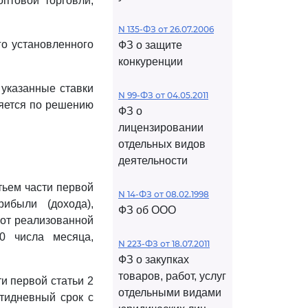
оптовой торговли,
N 135-ФЗ от 26.07.2006
го установленного
ФЗ о защите
конкуренции
 указанные ставки
N 99-ФЗ от 04.05.2011
ляется по решению
ФЗ о
лицензировании
отдельных видов
деятельности
тьем части первой
N 14-ФЗ от 08.02.1998
ибыли (дохода),
ФЗ об ООО
 от реализованной
0 числа месяца,
N 223-ФЗ от 18.07.2011
ФЗ о закупках
товаров, работ, услуг
и первой статьи 2
отдельными видами
тидневный срок с