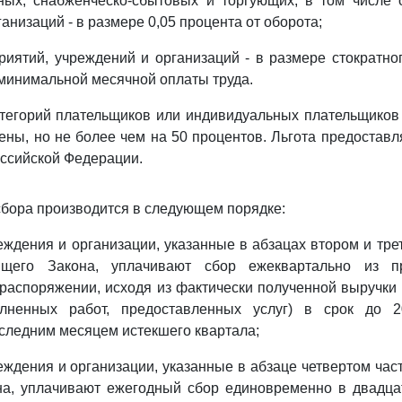
ных, снабженческо-сбытовых и торгующих, в том числе 
анизаций - в размере 0,05 процента от оборота;
риятий, учреждений и организаций - в размере стократно
минимальной месячной оплаты труда.
тегорий плательщиков или индивидуальных плательщиков
ены, но не более чем на 50 процентов. Льгота предостав
ссийской Федерации.
 сбора производится в следующем порядке:
еждения и организации, указанные в абзацах втором и тре
ящего Закона, уплачивают сбор ежеквартально из пр
распоряжении, исходя из фактически полученной выручки
олненных работ, предоставленных услуг) в срок до 2
следним месяцем истекшего квартала;
еждения и организации, указанные в абзаце четвертом част
на, уплачивают ежегодный сбор единовременно в двадца