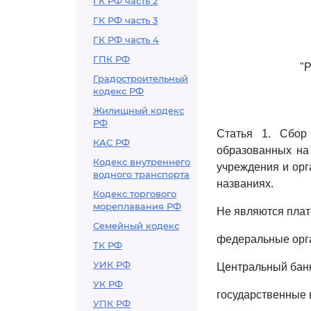
ГК РФ часть 2
ГК РФ часть 3
ГК РФ часть 4
ГПК РФ
"
Градостроительный
кодекс РФ
Жилищный кодекс
РФ
Статья 1. Сбор
КАС РФ
образованных на 
Кодекс внутреннего
учреждения и орг
водного транспорта
названиях.
Кодекс торгового
мореплавания РФ
Не являются плат
Семейный кодекс
федеральные орга
ТК РФ
УИК РФ
Центральный банк
УК РФ
государственные
УПК РФ