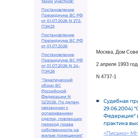
таких участков"
Постановление
Президиума ВС РФ
от 01.07.2026 N 272-
ПЭК25
Постановление
Президиума ВС РФ
от 01.07.2026
Москва, Дом Сове
Постановление
Президиума ВС РФ
2 апреля 1993 год
от 01.07.2026 N 24-
ПЭК26
N 4737-1
"Тематический
обзор ВС
Российской
Федерации N
Судебная пра
12/2026. По делам,
связанным с
29.06.2004) 
оспариванием
Федерация" 
сделок, повлекших
практика вы
переход права
собственности на
<Письмо> МНС
жилые помещения"