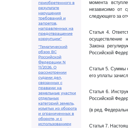
момента вступле
приобретенного в
результате
независимо от с
нарушения
следующего за от
требований и
запретов,
направленных на
Статья 4. Ответс
предотвращение
коррупции"
осуществление 
Закона регулир
"Тематический
обзор ВС
Российской Федер
Российской
Федерации N
11/2026. О
Статья 5. Суммы 
рассмотрении
его уплаты зачис
судами дел,
связанных с
правами на
Статья 6. Инстр
земельные участки
отдельных
Российской Федер
категорий земель,
изъятых из оборота
(в ред. Федеральн
и ограниченных в
обороте, и с
использованием
Статья 7. Настоящ