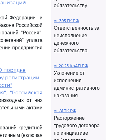
ганизаций
обязательству
ской Федерации" и
ст. 395 ГК РФ
акона Российской
Ответственность за
ований "Россия",
неисполнение
очетаний" уплата
денежного
жении предприятия
обязательства
ст 20.25 КоАП РФ
"О порядке
Уклонение от
у регистрации
исполнения
ости"
административного
ия", "Российская
наказания
оизводных от них
дательными актами
ст. 81 ТК РФ
Расторжение
трудового договора
ований кредитной
по инициативе
ентичным (включая