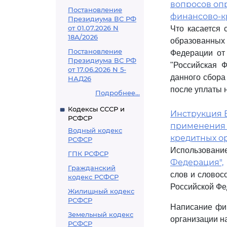
вопросов оп
Постановление
финансово-к
Президиума ВС РФ
от 01.07.2026 N
Что касается 
18А/2026
образованных 
Постановление
Федерации от 
Президиума ВС РФ
"Российская 
от 17.06.2026 N 5-
данного сбора
НАД26
после уплаты 
Подробнее...
Кодексы СССР и
Инструкция Ба
РСФСР
применения 
Водный кодекс
кредитных о
РСФСР
Использовани
ГПК РСФСР
Федерация",
Гражданский
слов и словос
кодекс РСФСР
Российской Фе
Жилищный кодекс
РСФСР
Написание фир
Земельный кодекс
организации на
РСФСР