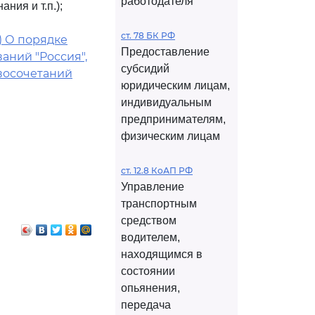
работодателя
ния и т.п.);
ст. 78 БК РФ
5) О порядке
Предоставление
аний "Россия",
субсидий
овосочетаний
юридическим лицам,
индивидуальным
предпринимателям,
физическим лицам
ст. 12.8 КоАП РФ
Управление
транспортным
средством
водителем,
находящимся в
состоянии
опьянения,
передача