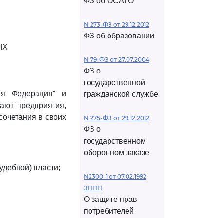
ФЗ об ОСАГО
N 273-ФЗ от 29.12.2012
ФЗ об образовании
ЫХ
N 79-ФЗ от 27.07.2004
ФЗ о
государственной
ая Федерация" и
гражданской службе
вают предприятия,
сочетания в своих
N 275-ФЗ от 29.12.2012
ФЗ о
государственном
оборонном заказе
удебной) власти;
N2300-1 от 07.02.1992
ЗППП
О защите прав
потребителей