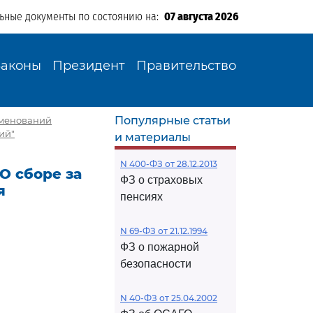
льные документы по состоянию на:
07 августа 2026
Законы
Президент
Правительство
Популярные статьи
аименований
ий"
и материалы
N 400-ФЗ от 28.12.2013
"О сборе за
ФЗ о страховых
я
пенсиях
N 69-ФЗ от 21.12.1994
ФЗ о пожарной
безопасности
N 40-ФЗ от 25.04.2002