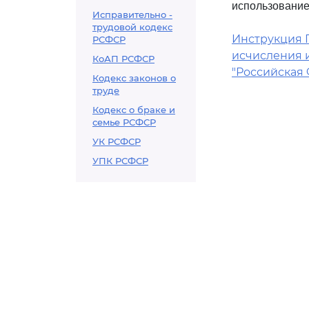
использование 
Исправительно -
трудовой кодекс
Инструкция Го
РСФСР
исчисления и
КоАП РСФСР
"Российская 
Кодекс законов о
труде
Кодекс о браке и
семье РСФСР
УК РСФСР
УПК РСФСР