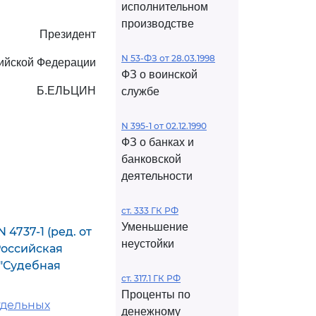
исполнительном
производстве
Президент
N 53-ФЗ от 28.03.1998
ийской Федерации
ФЗ о воинской
Б.ЕЛЬЦИН
службе
N 395-1 от 02.12.1990
ФЗ о банках и
банковской
деятельности
ст. 333 ГК РФ
Уменьшение
4737-1 (ред. от
неустойки
Российская
й"Судебная
ст. 317.1 ГК РФ
Проценты по
тдельных
денежному