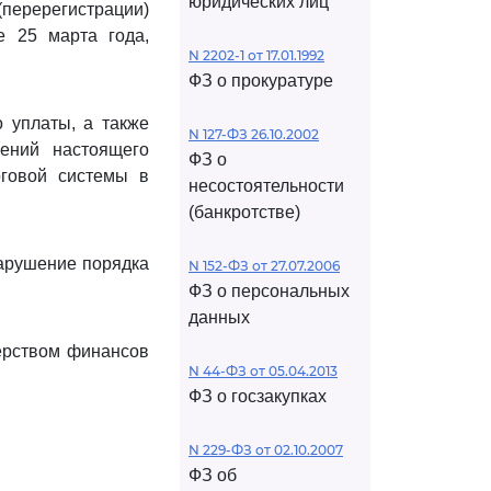
юридических лиц
перерегистрации)
е 25 марта года,
N 2202-1 от 17.01.1992
ФЗ о прокуратуре
о уплаты, а также
N 127-ФЗ 26.10.2002
ений настоящего
ФЗ о
говой системы в
несостоятельности
(банкротстве)
нарушение порядка
N 152-ФЗ от 27.07.2006
ФЗ о персональных
данных
ерством финансов
N 44-ФЗ от 05.04.2013
ФЗ о госзакупках
N 229-ФЗ от 02.10.2007
ФЗ об