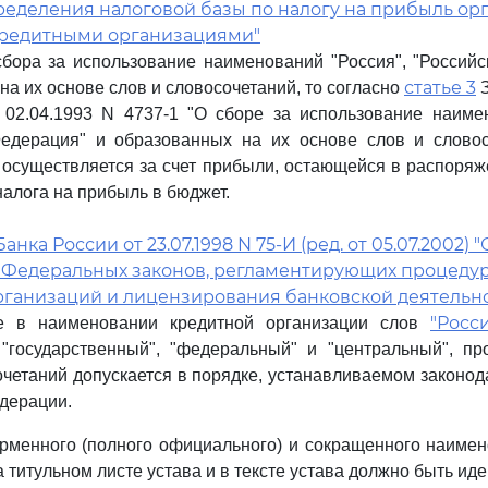
ределения налоговой базы по налогу на прибыль ор
редитными организациями"
сбора за использование наименований "Россия", "Россий
статье 3
на их основе слов и словосочетаний, то согласно
З
02.04.1993 N 4737-1 "О сборе за использование наимен
Федерация" и образованных на их основе слов и словос
 осуществляется за счет прибыли, остающейся в распоря
налога на прибыль в бюджет.
нка России от 23.07.1998 N 75-И (ред. от 05.07.2002) 
Федеральных законов, регламентирующих процедур
рганизаций и лицензирования банковской деятельн
"Росс
е в наименовании кредитной организации слов
"государственный", "федеральный" и "центральный", пр
очетаний допускается в порядке, устанавливаемом законо
дерации.
менного (полного официального) и сокращенного наимен
 титульном листе устава и в тексте устава должно быть ид