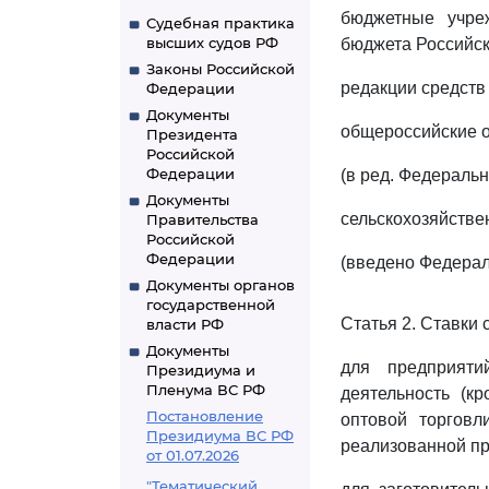
бюджетные учре
Судебная практика
высших судов РФ
бюджета Российс
Законы Российской
редакции средств
Федерации
Документы
общероссийские о
Президента
Российской
Федерации
(в ред. Федеральн
Документы
сельскохозяйстве
Правительства
Российской
Федерации
(введено Федерал
Документы органов
государственной
Статья 2. Ставки
власти РФ
Документы
для предприяти
Президиума и
Пленума ВС РФ
деятельность (к
Постановление
оптовой торговл
Президиума ВС РФ
реализованной пр
от 01.07.2026
"Тематический