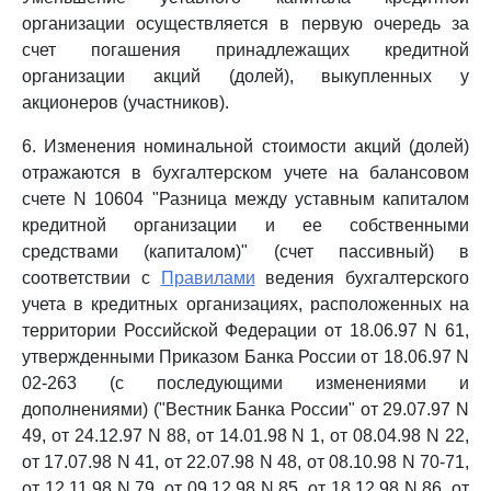
организации осуществляется в первую очередь за
счет погашения принадлежащих кредитной
организации акций (долей), выкупленных у
акционеров (участников).
6. Изменения номинальной стоимости акций (долей)
отражаются в бухгалтерском учете на балансовом
счете N 10604 "Разница между уставным капиталом
кредитной организации и ее собственными
средствами (капиталом)" (счет пассивный) в
соответствии с
Правилами
ведения бухгалтерского
учета в кредитных организациях, расположенных на
территории Российской Федерации от 18.06.97 N 61,
утвержденными Приказом Банка России от 18.06.97 N
02-263 (с последующими изменениями и
дополнениями) ("Вестник Банка России" от 29.07.97 N
49, от 24.12.97 N 88, от 14.01.98 N 1, от 08.04.98 N 22,
от 17.07.98 N 41, от 22.07.98 N 48, от 08.10.98 N 70-71,
от 12.11.98 N 79, от 09.12.98 N 85, от 18.12.98 N 86, от