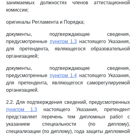
занимаемых должностях членов аттестационной
комиссии;
оригиналы Регламента и Порядка;
документы, подтверждающие сведения,
предусмотренные
пунктом 1.3
настоящего Указания,
для претендента, являющегося образовательной
организацией;
документы, подтверждающие сведения,
предусмотренные
пунктом 1.4
настоящего Указания,
для претендента, являющегося саморегулируемой
организацией.
2.2. Для подтверждения сведений, предусмотренных
пунктом 1.3
настоящего Указания, претендент
представляет перечень тем дипломных работ с
указанием специальности (по диплому),
специализации (по диплому), года защиты дипломной