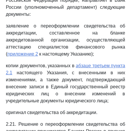
Российской Федерации порядке, направляет в Банк
России (уполномоченный департамент) следующие
документы:
заявление о переоформлении свидетельства об
аккредитации, составленное на бланке
аккредитованной организации, осуществляющей
аттестацию специалистов финансового рынка
(
приложение 2
к настоящему Указанию);
копии документов, указанных в
абзаце третьем пункта
2.1
настоящего Указания, с внесенными в них
изменениями, а также документ, подтверждающий
внесение записи в Единый государственный реестр
юридических лиц о внесении изменений в
учредительные документы юридического лица;
оригинал свидетельства об аккредитации.
2.21. Решение о переоформлении свидетельства об