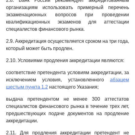
2.8. Банк России рекомендует аккредитованным
организациям использовать примерный перечень
экзаменационных вопросов при проведении
квалификационных экзаменов для аттестации
специалистов финансового рынка.
2.9. Аккредитация осуществляется сроком на три года,
который может быть продлен.
2.10. Условиями продления аккредитации являются:
соответствие претендента условиям аккредитации, за
исключением условия, установленного
абзацем
шестым пункта 1.2
настоящего Указания;
выдача претендентом не менее 300 аттестатов
специалистов финансового рынка в течение трех лет,
предшествующих подаче документов на продление
аккредитации.
2.11. Для продления аккредитации претендент не