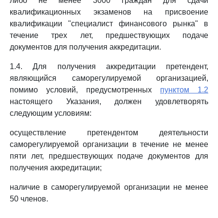
либо не менее 3000 граждан для сдачи
квалификационных экзаменов на присвоение
квалификации "специалист финансового рынка" в
течение трех лет, предшествующих подаче
документов для получения аккредитации.
1.4. Для получения аккредитации претендент,
являющийся саморегулируемой организацией,
помимо условий, предусмотренных
пунктом 1.2
настоящего Указания, должен удовлетворять
следующим условиям:
осуществление претендентом деятельности
саморегулируемой организации в течение не менее
пяти лет, предшествующих подаче документов для
получения аккредитации;
наличие в саморегулируемой организации не менее
50 членов.