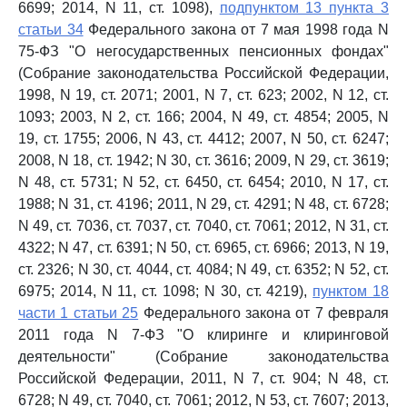
6699; 2014, N 11, ст. 1098),
подпунктом 13 пункта 3
статьи 34
Федерального закона от 7 мая 1998 года N
75-ФЗ "О негосударственных пенсионных фондах"
(Собрание законодательства Российской Федерации,
1998, N 19, ст. 2071; 2001, N 7, ст. 623; 2002, N 12, ст.
1093; 2003, N 2, ст. 166; 2004, N 49, ст. 4854; 2005, N
19, ст. 1755; 2006, N 43, ст. 4412; 2007, N 50, ст. 6247;
2008, N 18, ст. 1942; N 30, ст. 3616; 2009, N 29, ст. 3619;
N 48, ст. 5731; N 52, ст. 6450, ст. 6454; 2010, N 17, ст.
1988; N 31, ст. 4196; 2011, N 29, ст. 4291; N 48, ст. 6728;
N 49, ст. 7036, ст. 7037, ст. 7040, ст. 7061; 2012, N 31, ст.
4322; N 47, ст. 6391; N 50, ст. 6965, ст. 6966; 2013, N 19,
ст. 2326; N 30, ст. 4044, ст. 4084; N 49, ст. 6352; N 52, ст.
6975; 2014, N 11, ст. 1098; N 30, ст. 4219),
пунктом 18
части 1 статьи 25
Федерального закона от 7 февраля
2011 года N 7-ФЗ "О клиринге и клиринговой
деятельности" (Собрание законодательства
Российской Федерации, 2011, N 7, ст. 904; N 48, ст.
6728; N 49, ст. 7040, ст. 7061; 2012, N 53, ст. 7607; 2013,