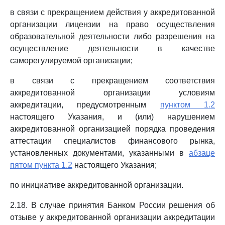
в связи с прекращением действия у аккредитованной
организации лицензии на право осуществления
образовательной деятельности либо разрешения на
осуществление деятельности в качестве
саморегулируемой организации;
в связи с прекращением соответствия
аккредитованной организации условиям
аккредитации, предусмотренным
пунктом 1.2
настоящего Указания, и (или) нарушением
аккредитованной организацией порядка проведения
аттестации специалистов финансового рынка,
установленных документами, указанными в
абзаце
пятом пункта 1.2
настоящего Указания;
по инициативе аккредитованной организации.
2.18. В случае принятия Банком России решения об
отзыве у аккредитованной организации аккредитации