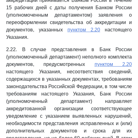
аккредитации принимается Банком России в течение
15 рабочих дней с даты получения Банком России
(уполномоченным департаментом) заявления о
переоформлении свидетельства об аккредитации и
документов, указанных
пунктом 2.20
настоящего
Указания.
2.22. В случае представления в Банк России
(уполномоченный департамент) неполного комплекта
документов, предусмотренных
пунктом 2.20
настоящего Указания, несоответствия сведений,
содержащихся в указанных документах, требованиям
законодательства Российской Федерации, в том числе
требованиям настоящего Указания, Банк России
(уполномоченный департамент) направляет
аккредитованной организации соответствующее
уведомление с указанием выявленных нарушений,
необходимости представления исправленных и (или)
дополнительных документов и срока для их