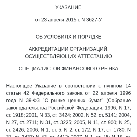
УКАЗАНИЕ
от 23 апреля 2015 г. N 3627-У
ОБ УСЛОВИЯХ И ПОРЯДКЕ
АККРЕДИТАЦИИ ОРГАНИЗАЦИЙ,
ОСУЩЕСТВЛЯЮЩИХ АТТЕСТАЦИЮ
СПЕЦИАЛИСТОВ ФИНАНСОВОГО РЫНКА
Настоящее Указание в соответствии с пунктом 14
статьи 42 Федерального закона от 22 апреля 1996
года N 39-ФЗ "О рынке ценных бумаг" (Собрание
законодательства Российской Федерации, 1996, N 17,
ст. 1918; 2001, N 33, ст. 3424; 2002, N 52, ст. 5141; 2004,
N 27, ст. 2711; N 31, ст. 3225; 2005, N 11, ст. 900; N 25,
ст. 2426; 2006, N 1, ст. 5; N 2, ст. 172; N 17, ст. 1780; N