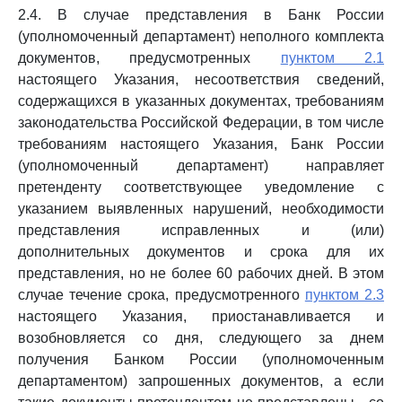
2.4. В случае представления в Банк России
(уполномоченный департамент) неполного комплекта
документов, предусмотренных
пунктом 2.1
настоящего Указания, несоответствия сведений,
содержащихся в указанных документах, требованиям
законодательства Российской Федерации, в том числе
требованиям настоящего Указания, Банк России
(уполномоченный департамент) направляет
претенденту соответствующее уведомление с
указанием выявленных нарушений, необходимости
представления исправленных и (или)
дополнительных документов и срока для их
представления, но не более 60 рабочих дней. В этом
случае течение срока, предусмотренного
пунктом 2.3
настоящего Указания, приостанавливается и
возобновляется со дня, следующего за днем
получения Банком России (уполномоченным
департаментом) запрошенных документов, а если