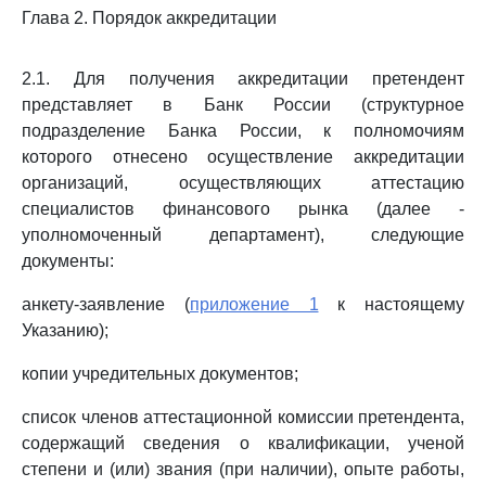
Глава 2. Порядок аккредитации
2.1. Для получения аккредитации претендент
представляет в Банк России (структурное
подразделение Банка России, к полномочиям
которого отнесено осуществление аккредитации
организаций, осуществляющих аттестацию
специалистов финансового рынка (далее -
уполномоченный департамент), следующие
документы:
анкету-заявление (
приложение 1
к настоящему
Указанию);
копии учредительных документов;
список членов аттестационной комиссии претендента,
содержащий сведения о квалификации, ученой
степени и (или) звания (при наличии), опыте работы,