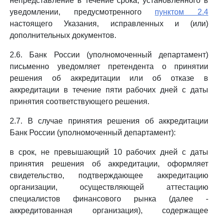
непредставление в течение срока, установленного в
уведомлении, предусмотренного
пунктом 2.4
настоящего Указания, исправленных и (или)
дополнительных документов.
2.6. Банк России (уполномоченный департамент)
письменно уведомляет претендента о принятии
решения об аккредитации или об отказе в
аккредитации в течение пяти рабочих дней с даты
принятия соответствующего решения.
2.7. В случае принятия решения об аккредитации
Банк России (уполномоченный департамент):
в срок, не превышающий 10 рабочих дней с даты
принятия решения об аккредитации, оформляет
свидетельство, подтверждающее аккредитацию
организации, осуществляющей аттестацию
специалистов финансового рынка (далее -
аккредитованная организация), содержащее