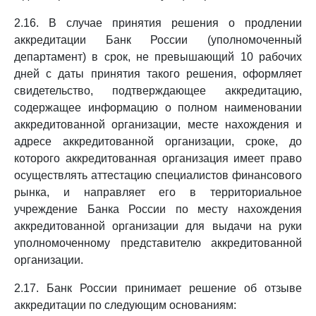
2.16. В случае принятия решения о продлении
аккредитации Банк России (уполномоченный
департамент) в срок, не превышающий 10 рабочих
дней с даты принятия такого решения, оформляет
свидетельство, подтверждающее аккредитацию,
содержащее информацию о полном наименовании
аккредитованной организации, месте нахождения и
адресе аккредитованной организации, сроке, до
которого аккредитованная организация имеет право
осуществлять аттестацию специалистов финансового
рынка, и направляет его в территориальное
учреждение Банка России по месту нахождения
аккредитованной организации для выдачи на руки
уполномоченному представителю аккредитованной
организации.
2.17. Банк России принимает решение об отзыве
аккредитации по следующим основаниям: