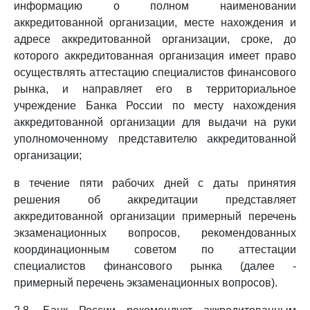
информацию о полном наименовании
аккредитованной организации, месте нахождения и
адресе аккредитованной организации, сроке, до
которого аккредитованная организация имеет право
осуществлять аттестацию специалистов финансового
рынка, и направляет его в территориальное
учреждение Банка России по месту нахождения
аккредитованной организации для выдачи на руки
уполномоченному представителю аккредитованной
организации;
в течение пяти рабочих дней с даты принятия
решения об аккредитации представляет
аккредитованной организации примерный перечень
экзаменационных вопросов, рекомендованных
координационным советом по аттестации
специалистов финансового рынка (далее -
примерный перечень экзаменационных вопросов).