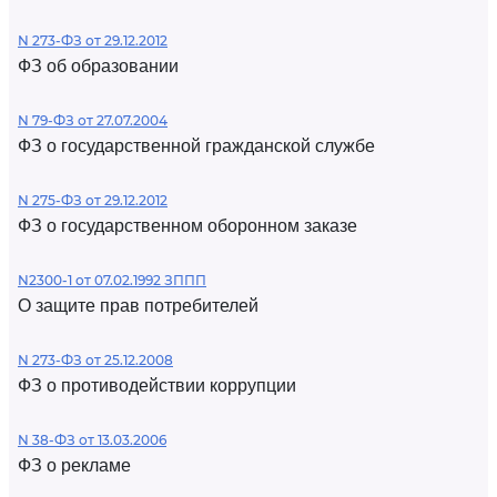
N 273-ФЗ от 29.12.2012
ФЗ об образовании
N 79-ФЗ от 27.07.2004
ФЗ о государственной гражданской службе
N 275-ФЗ от 29.12.2012
ФЗ о государственном оборонном заказе
N2300-1 от 07.02.1992 ЗППП
О защите прав потребителей
N 273-ФЗ от 25.12.2008
ФЗ о противодействии коррупции
N 38-ФЗ от 13.03.2006
ФЗ о рекламе