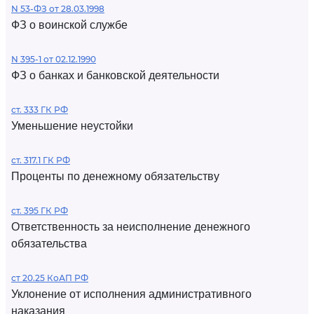
N 53-ФЗ от 28.03.1998
ФЗ о воинской службе
N 395-1 от 02.12.1990
ФЗ о банках и банковской деятельности
ст. 333 ГК РФ
Уменьшение неустойки
ст. 317.1 ГК РФ
Проценты по денежному обязательству
ст. 395 ГК РФ
Ответственность за неисполнение денежного
обязательства
ст 20.25 КоАП РФ
Уклонение от исполнения административного
наказания