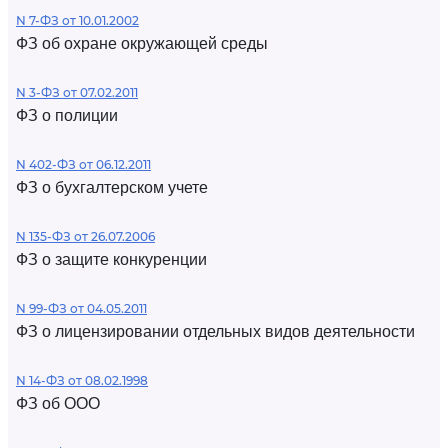
N 7-ФЗ от 10.01.2002
ФЗ об охране окружающей среды
N 3-ФЗ от 07.02.2011
ФЗ о полиции
N 402-ФЗ от 06.12.2011
ФЗ о бухгалтерском учете
N 135-ФЗ от 26.07.2006
ФЗ о защите конкуренции
N 99-ФЗ от 04.05.2011
ФЗ о лицензировании отдельных видов деятельности
N 14-ФЗ от 08.02.1998
ФЗ об ООО