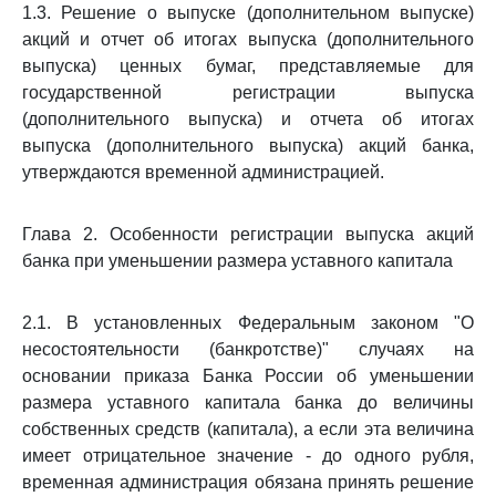
1.3. Решение о выпуске (дополнительном выпуске)
акций и отчет об итогах выпуска (дополнительного
выпуска) ценных бумаг, представляемые для
государственной регистрации выпуска
(дополнительного выпуска) и отчета об итогах
выпуска (дополнительного выпуска) акций банка,
утверждаются временной администрацией.
Глава 2. Особенности регистрации выпуска акций
банка при уменьшении размера уставного капитала
2.1. В установленных Федеральным законом "О
несостоятельности (банкротстве)" случаях на
основании приказа Банка России об уменьшении
размера уставного капитала банка до величины
собственных средств (капитала), а если эта величина
имеет отрицательное значение - до одного рубля,
временная администрация обязана принять решение