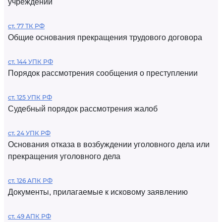
учреждений
ст. 77 ТК РФ
Общие основания прекращения трудового договора
ст. 144 УПК РФ
Порядок рассмотрения сообщения о преступлении
ст. 125 УПК РФ
Судебный порядок рассмотрения жалоб
ст. 24 УПК РФ
Основания отказа в возбуждении уголовного дела или
прекращения уголовного дела
ст. 126 АПК РФ
Документы, прилагаемые к исковому заявлению
ст. 49 АПК РФ