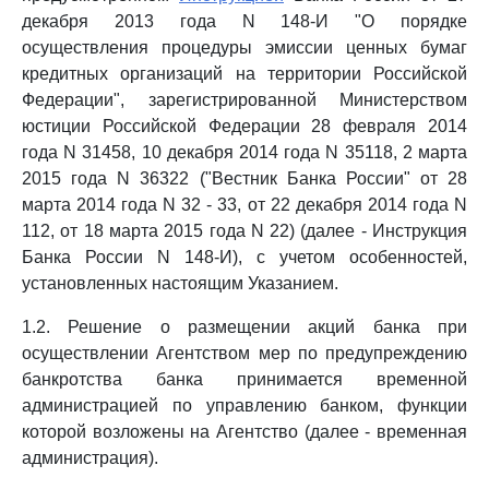
декабря 2013 года N 148-И "О порядке
осуществления процедуры эмиссии ценных бумаг
кредитных организаций на территории Российской
Федерации", зарегистрированной Министерством
юстиции Российской Федерации 28 февраля 2014
года N 31458, 10 декабря 2014 года N 35118, 2 марта
2015 года N 36322 ("Вестник Банка России" от 28
марта 2014 года N 32 - 33, от 22 декабря 2014 года N
112, от 18 марта 2015 года N 22) (далее - Инструкция
Банка России N 148-И), с учетом особенностей,
установленных настоящим Указанием.
1.2. Решение о размещении акций банка при
осуществлении Агентством мер по предупреждению
банкротства банка принимается временной
администрацией по управлению банком, функции
которой возложены на Агентство (далее - временная
администрация).