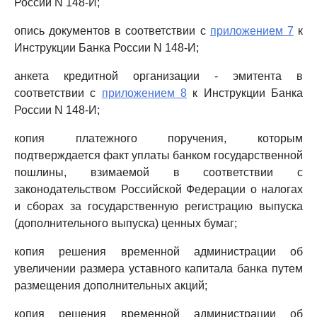
России N 148-И;
опись документов в соответствии с
приложением 7
к
Инструкции Банка России N 148-И;
анкета кредитной организации - эмитента в
соответствии с
приложением 8
к Инструкции Банка
России N 148-И;
копия платежного поручения, которым
подтверждается факт уплаты банком государственной
пошлины, взимаемой в соответствии с
законодательством Российской Федерации о налогах
и сборах за государственную регистрацию выпуска
(дополнительного выпуска) ценных бумаг;
копия решения временной администрации об
увеличении размера уставного капитала банка путем
размещения дополнительных акций;
копия решения временной администрации об