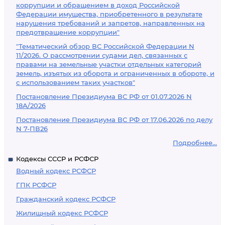
коррупции и обращением в доход Российской
Федерации имущества, приобретенного в результате
нарушения требований и запретов, направленных на
предотвращение коррупции"
"Тематический обзор ВС Российской Федерации N
11/2026. О рассмотрении судами дел, связанных с
правами на земельные участки отдельных категорий
земель, изъятых из оборота и ограниченных в обороте, и
с использованием таких участков"
Постановление Президиума ВС РФ от 01.07.2026 N
18А/2026
Постановление Президиума ВС РФ от 17.06.2026 по делу
N 7-ПВ26
Подробнее...
Кодексы СССР и РСФСР
Водный кодекс РСФСР
ГПК РСФСР
Гражданский кодекс РСФСР
Жилищный кодекс РСФСР