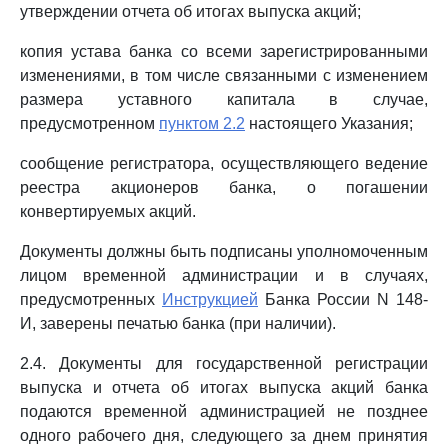
утверждении отчета об итогах выпуска акций;
копия устава банка со всеми зарегистрированными
изменениями, в том числе связанными с изменением
размера уставного капитала в случае,
предусмотренном
пунктом 2.2
настоящего Указания;
сообщение регистратора, осуществляющего ведение
реестра акционеров банка, о погашении
конвертируемых акций.
Документы должны быть подписаны уполномоченным
лицом временной администрации и в случаях,
предусмотренных
Инструкцией
Банка России N 148-
И, заверены печатью банка (при наличии).
2.4. Документы для государственной регистрации
выпуска и отчета об итогах выпуска акций банка
подаются временной администрацией не позднее
одного рабочего дня, следующего за днем принятия