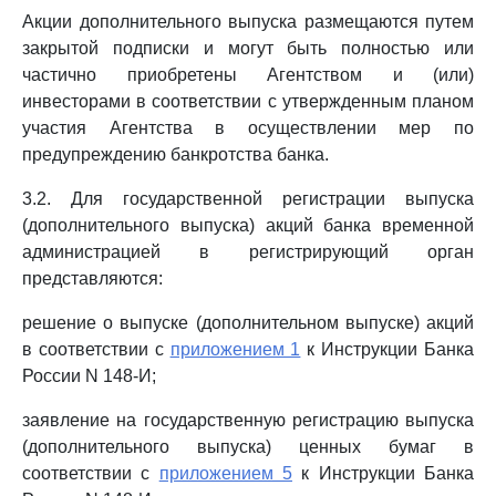
Акции дополнительного выпуска размещаются путем
закрытой подписки и могут быть полностью или
частично приобретены Агентством и (или)
инвесторами в соответствии с утвержденным планом
участия Агентства в осуществлении мер по
предупреждению банкротства банка.
3.2. Для государственной регистрации выпуска
(дополнительного выпуска) акций банка временной
администрацией в регистрирующий орган
представляются:
решение о выпуске (дополнительном выпуске) акций
в соответствии с
приложением 1
к Инструкции Банка
России N 148-И;
заявление на государственную регистрацию выпуска
(дополнительного выпуска) ценных бумаг в
соответствии с
приложением 5
к Инструкции Банка