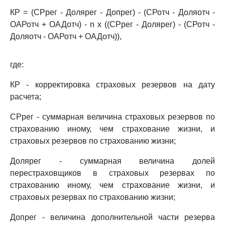
КР = (СРрег - Долярег - Допрег) - (СРотч - Доляотч -
ОАРотч + ОАДотч) - n x ((СРрег - Долярег) - (СРотч -
Доляотч - ОАРотч + ОАДотч)),
где:
КР - корректировка страховых резервов на дату
расчета;
СРрег - суммарная величина страховых резервов по
страхованию иному, чем страхование жизни, и
страховых резервов по страхованию жизни;
Долярег - суммарная величина долей
перестраховщиков в страховых резервах по
страхованию иному, чем страхование жизни, и
страховых резервах по страхованию жизни;
Допрег - величина дополнительной части резерва