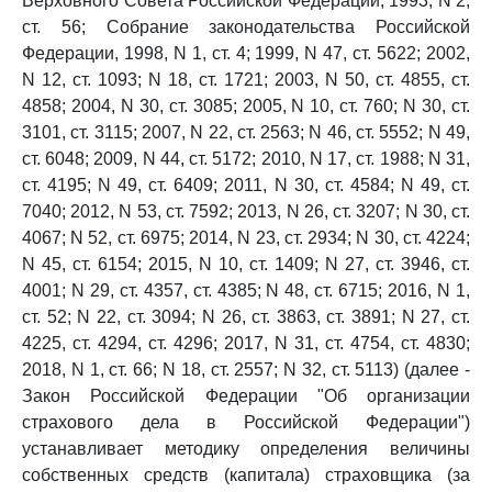
Верховного Совета Российской Федерации, 1993, N 2,
ст. 56; Собрание законодательства Российской
Федерации, 1998, N 1, ст. 4; 1999, N 47, ст. 5622; 2002,
N 12, ст. 1093; N 18, ст. 1721; 2003, N 50, ст. 4855, ст.
4858; 2004, N 30, ст. 3085; 2005, N 10, ст. 760; N 30, ст.
3101, ст. 3115; 2007, N 22, ст. 2563; N 46, ст. 5552; N 49,
ст. 6048; 2009, N 44, ст. 5172; 2010, N 17, ст. 1988; N 31,
ст. 4195; N 49, ст. 6409; 2011, N 30, ст. 4584; N 49, ст.
7040; 2012, N 53, ст. 7592; 2013, N 26, ст. 3207; N 30, ст.
4067; N 52, ст. 6975; 2014, N 23, ст. 2934; N 30, ст. 4224;
N 45, ст. 6154; 2015, N 10, ст. 1409; N 27, ст. 3946, ст.
4001; N 29, ст. 4357, ст. 4385; N 48, ст. 6715; 2016, N 1,
ст. 52; N 22, ст. 3094; N 26, ст. 3863, ст. 3891; N 27, ст.
4225, ст. 4294, ст. 4296; 2017, N 31, ст. 4754, ст. 4830;
2018, N 1, ст. 66; N 18, ст. 2557; N 32, ст. 5113) (далее -
Закон Российской Федерации "Об организации
страхового дела в Российской Федерации")
устанавливает методику определения величины
собственных средств (капитала) страховщика (за