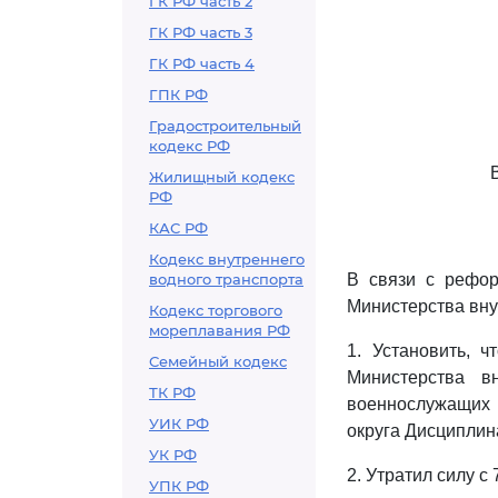
ГК РФ часть 2
ГК РФ часть 3
ГК РФ часть 4
ГПК РФ
Градостроительный
кодекс РФ
Жилищный кодекс
РФ
КАС РФ
Кодекс внутреннего
водного транспорта
В связи с рефор
Министерства вну
Кодекс торгового
мореплавания РФ
1. Установить, 
Семейный кодекс
Министерства в
ТК РФ
военнослужащих 
УИК РФ
округа Дисципли
УК РФ
2. Утратил силу с
УПК РФ