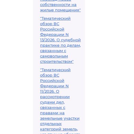
собственности на
жилые помещения"
"Тематический
обзор ВС
Российской
Федерации N
13/2026. О судебной
практике по делам,
связанным с
самовольным
строительством"
"Тематический
обзор ВС
Российской
Федерации N
11/2026. О
рассмотрении
судами дел,
связанных с
правами на
земельные участки
отдельных
категорий земель,