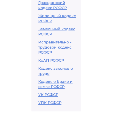
Гражданский
кодекс РСФСР
Жилищный кодекс
РСФСР
Земельный кодекс
РСФСР
Исправительно -
трудовой кодекс
РСФСР
КоАП РСФСР
Кодекс законов о
труде
Кодекс о браке и
семье РСФСР
УК РСФСР
УПК РСФСР