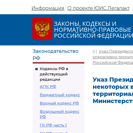
Информация
О проекте ЮИС Легалакт
ЗАКОНЫ, КОДЕКСЫ И
НОРМАТИВНО-ПРАВОВЫЕ 
РОССИЙСКОЙ ФЕДЕРАЦИ
Законодательство
|
Указ Президента 
оперативно-террит
РФ
Российской Федер
Кодексы РФ в
действующей
Указ Президе
редакции
некоторых 
АПК РФ
территориа
Бюджетный кодекс
Министерст
Водный кодекс РФ
Воздушный кодекс
РФ
ГК РФ часть 1