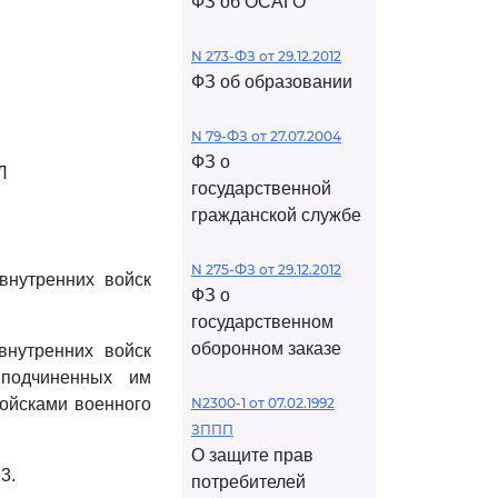
ФЗ об ОСАГО
N 273-ФЗ от 29.12.2012
ФЗ об образовании
N 79-ФЗ от 27.07.2004
ФЗ о
Л
государственной
гражданской службе
N 275-ФЗ от 29.12.2012
внутренних войск
ФЗ о
государственном
оборонном заказе
внутренних войск
 подчиненных им
ойсками военного
N2300-1 от 07.02.1992
ЗППП
О защите прав
3.
потребителей