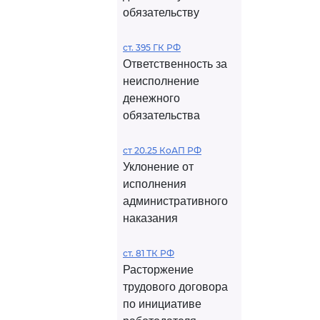
обязательству
ст. 395 ГК РФ
Ответственность за
неисполнение
денежного
обязательства
ст 20.25 КоАП РФ
Уклонение от
исполнения
административного
наказания
ст. 81 ТК РФ
Расторжение
трудового договора
по инициативе