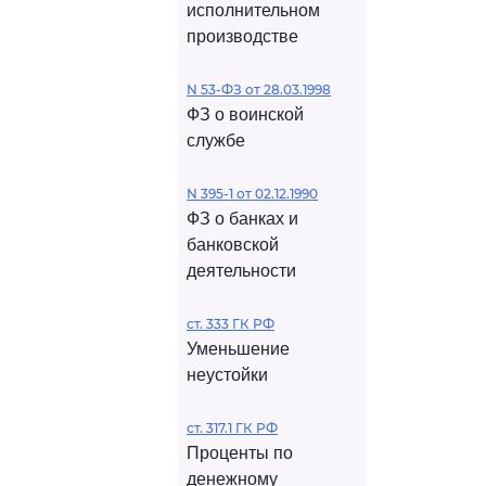
исполнительном
производстве
N 53-ФЗ от 28.03.1998
ФЗ о воинской
службе
N 395-1 от 02.12.1990
ФЗ о банках и
банковской
деятельности
ст. 333 ГК РФ
Уменьшение
неустойки
ст. 317.1 ГК РФ
Проценты по
денежному