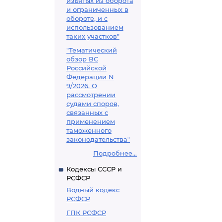
изъятых из оборота
и ограниченных в
обороте, и с
использованием
таких участков"
"Тематический
обзор ВС
Российской
Федерации N
9/2026. О
рассмотрении
судами споров,
связанных с
применением
таможенного
законодательства"
Подробнее...
Кодексы СССР и
РСФСР
Водный кодекс
РСФСР
ГПК РСФСР