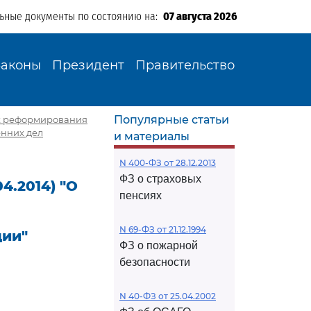
льные документы по состоянию на:
07 августа 2026
Законы
Президент
Правительство
Популярные статьи
сах реформирования
нних дел
и материалы
N 400-ФЗ от 28.12.2013
ФЗ о страховых
4.2014) "О
пенсиях
N 69-ФЗ от 21.12.1994
ции"
ФЗ о пожарной
безопасности
N 40-ФЗ от 25.04.2002