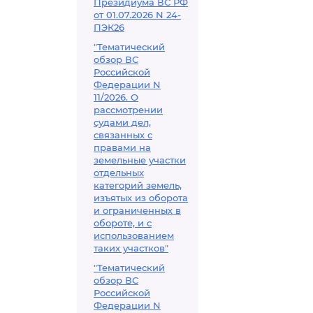
Президиума ВС РФ
от 01.07.2026 N 24-
ПЭК26
"Тематический
обзор ВС
Российской
Федерации N
11/2026. О
рассмотрении
судами дел,
связанных с
правами на
земельные участки
отдельных
категорий земель,
изъятых из оборота
и ограниченных в
обороте, и с
использованием
таких участков"
"Тематический
обзор ВС
Российской
Федерации N