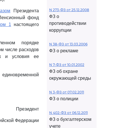
N 273-ФЗ от 25.12.2008
казом
Президента
ФЗ о
 Пенсионный фонд
противодействии
том 1
настоящего
коррупции
ленном порядке
N 38-ФЗ от 13.03.2006
ом числе расходов
ФЗ о рекламе
ок и условия ее
N 7-ФЗ от 10.01.2002
ФЗ об охране
е единовременной
окружающей среды
N 3-ФЗ от 07.02.2011
ФЗ о полиции
Президент
N 402-ФЗ от 06.12.2011
ФЗ о бухгалтерском
ийской Федерации
учете