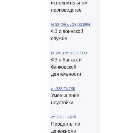
исполнительном
производстве
N 53-ФЗ от 28.03.1998
ФЗ о воинской
службе
N 395-1 от 02.12.1990
ФЗ о банках и
банковской
деятельности
ст. 333 ГК РФ
Уменьшение
неустойки
ст. 317.1 ГК РФ
Проценты по
денежному