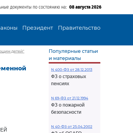
ьные документы по состоянию на:
08 августа 2026
Законы
Президент
Правительство
Популярные статьи
еющим детей"
и материалы
ременной
N 400-ФЗ от 28.12.2013
ФЗ о страховых
пенсиях
N 69-ФЗ от 21.12.1994
ФЗ о пожарной
безопасности
N 40-ФЗ от 25.04.2002
ТЕЙ