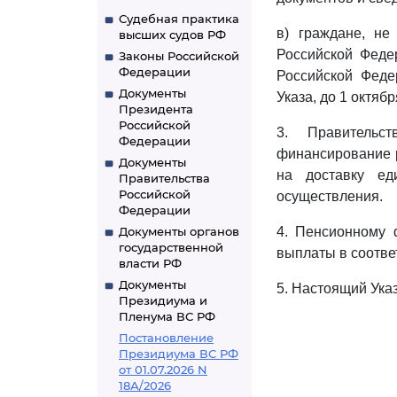
Судебная практика
в) граждане, н
высших судов РФ
Российской Феде
Законы Российской
Федерации
Российской Фед
Документы
Указа, до 1 октябр
Президента
Российской
3. Правительс
Федерации
финансирование р
Документы
на доставку ед
Правительства
Российской
осуществления.
Федерации
Документы органов
4. Пенсионному 
государственной
выплаты в соотве
власти РФ
Документы
5. Настоящий Указ
Президиума и
Пленума ВС РФ
Постановление
Президиума ВС РФ
от 01.07.2026 N
18А/2026