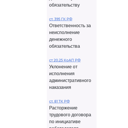
обязательству
ст. 395 ГК РФ
Ответственность за
неисполнение
денежного
обязательства
ст 20.25 КоАП РФ
Уклонение от
исполнения
административного
наказания
ст. 81 ТК РФ
Расторжение
трудового договора
по инициативе