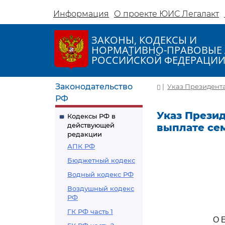
Информация
О проекте ЮИС Легалакт
ЗАКОНЫ, КОДЕКСЫ И
НОРМАТИВНО-ПРАВОВЫЕ 
РОССИЙСКОЙ ФЕДЕРАЦИ
Законодательство
|
Указ Президента
РФ
Указ Презид
Кодексы РФ в
действующей
выплате се
редакции
АПК РФ
Бюджетный кодекс
Водный кодекс РФ
Воздушный кодекс
РФ
ГК РФ часть 1
О 