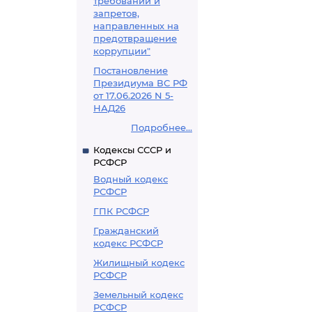
требований и
запретов,
направленных на
предотвращение
коррупции"
Постановление
Президиума ВС РФ
от 17.06.2026 N 5-
НАД26
Подробнее...
Кодексы СССР и
РСФСР
Водный кодекс
РСФСР
ГПК РСФСР
Гражданский
кодекс РСФСР
Жилищный кодекс
РСФСР
Земельный кодекс
РСФСР