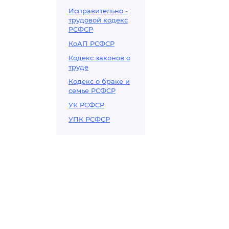
Исправительно -
трудовой кодекс
РСФСР
КоАП РСФСР
Кодекс законов о
труде
Кодекс о браке и
семье РСФСР
УК РСФСР
УПК РСФСР