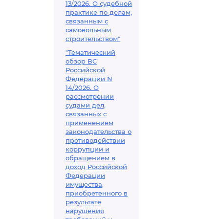
13/2026. О судебной
практике по делам,
связанным с
самовольным
строительством"
"Тематический
обзор ВС
Российской
Федерации N
14/2026. О
рассмотрении
судами дел,
связанных с
применением
законодательства о
противодействии
коррупции и
обращением в
доход Российской
Федерации
имущества,
приобретенного в
результате
нарушения