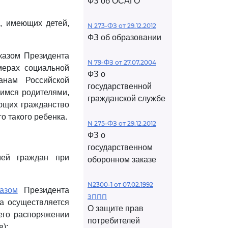
ФЗ об ОСАГО
, имеющих детей,
N 273-ФЗ от 29.12.2012
ФЗ об образовании
казом Президента
N 79-ФЗ от 27.07.2004
мерах социальной
ФЗ о
анам Российской
государственной
имся родителями,
гражданской службе
еющих гражданство
о такого ребенка.
N 275-ФЗ от 29.12.2012
ФЗ о
государственном
мей граждан при
оборонном заказе
N2300-1 от 07.02.1992
казом
Президента
ЗППП
та осуществляется
О защите прав
его распоряжении
потребителей
);