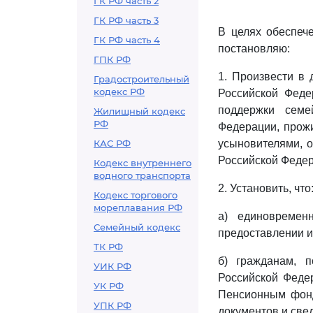
ГК РФ часть 2
ГК РФ часть 3
В целях обеспеч
ГК РФ часть 4
постановляю:
ГПК РФ
1. Произвести в
Градостроительный
кодекс РФ
Российской Феде
поддержки семе
Жилищный кодекс
РФ
Федерации, прож
КАС РФ
усыновителями, о
Российской Федера
Кодекс внутреннего
водного транспорта
2. Установить, что
Кодекс торгового
мореплавания РФ
а) единовремен
Семейный кодекс
предоставлении и
ТК РФ
б) гражданам, 
УИК РФ
Российской Федер
УК РФ
Пенсионным фонд
УПК РФ
документов и све