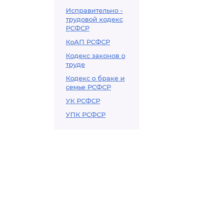
Исправительно -
трудовой кодекс
РСФСР
КоАП РСФСР
Кодекс законов о
труде
Кодекс о браке и
семье РСФСР
УК РСФСР
УПК РСФСР