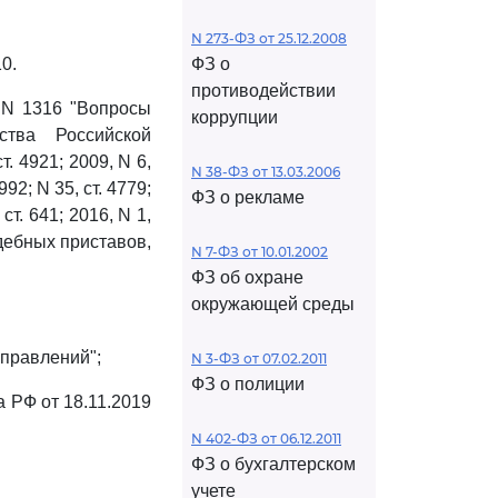
N 273-ФЗ от 25.12.2008
0.
ФЗ о
противодействии
 N 1316 "Вопросы
коррупции
ства Российской
ст. 4921; 2009, N 6,
N 38-ФЗ от 13.03.2006
2992; N 35, ст. 4779;
ФЗ о рекламе
 ст. 641; 2016, N 1,
дебных приставов,
N 7-ФЗ от 10.01.2002
ФЗ об охране
окружающей среды
управлений";
N 3-ФЗ от 07.02.2011
ФЗ о полиции
а РФ от 18.11.2019
N 402-ФЗ от 06.12.2011
ФЗ о бухгалтерском
учете