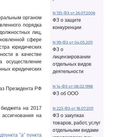
N 135-ФЗ от 26.07.2006
еральным органом
ФЗ о защите
вленного порядка
конкуренции
 должностных лиц,
ановленной сфере
N 99-ФЗ от 04.05.2011
стра юридических
ФЗ о
ности в качестве
лицензировании
на осуществление
отдельных видов
анных юридических
деятельности
N 14-ФЗ от 08.02.1998
каз Президента РФ
ФЗ об ООО
 бюджета на 2017
N 223-ФЗ от 18.07.2011
 ассигнования на
ФЗ о закупках
товаров, работ, услуг
отдельными видами
дпункта "а" пункта