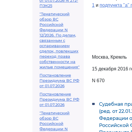
от 01.07.2026 N 272-
1
и
подпункта "а" 
ПЭК25
"Тематический
обзор ВС
Российской
Федерации N
12/2026. По делам,
связанным с
оспариванием
сделок, повлекших
переход права
Москва, Кремль
собственности на
жилые помещения"
15 декабря 2016 г
Постановление
Президиума ВС РФ
N 670
от 01.07.2026
Постановление
Президиума ВС РФ
Судебная пра
от 01.07.2026
(ред. от 22.
"Тематический
Федерации от
обзор ВС
Российской
Российской 
Федерации N