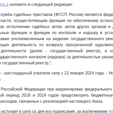
кта 1
изложить в следующей редакции:
 служба судебных приставов (ФССП России) является фед
власти, осуществляющим функции по обеспечению устано
ов, исполнению судебных актов, актов других органов и
ьные функции и функции по контролю и надзору в уст
 также уполномоченным на ведение государственного рее
ющих деятельность по возврату просроченной задолжен
деятельности (далее - государственный реестр), и 
ударственного контроля (надзора) за деятельностью указ
 государственный реестр.";
 - шестнадцатый утратили силу с 22 января 2024 года. - У
.
у Российской Федерации при корректировке федерального
ый период 2018 и 2019 годов предусмотреть бюджетные
асходов, связанных с реализацией настоящего Указа.
 вступает в силу со дня его подписания, за исключением
по