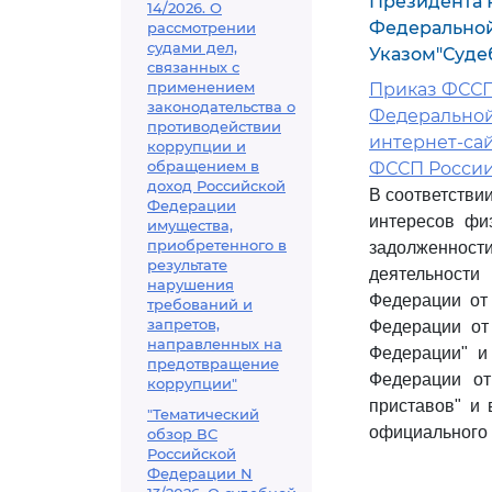
Президента Р
14/2026. О
Федеральной
рассмотрении
судами дел,
Указом"Суде
связанных с
применением
Приказ ФССП 
законодательства о
Федеральной 
противодействии
интернет-са
коррупции и
обращением в
ФССП России от
доход Российской
В соответстви
Федерации
интересов фи
имущества,
приобретенного в
задолженност
результате
деятельност
нарушения
Федерации от
требований и
запретов,
Федерации от
направленных на
Федерации" и
предотвращение
Федерации от
коррупции"
приставов" и 
"Тематический
официального 
обзор ВС
Российской
Федерации N