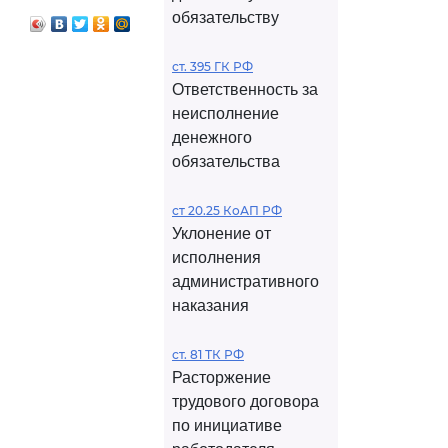
обязательству
ст. 395 ГК РФ
Ответственность за
неисполнение
денежного
обязательства
ст 20.25 КоАП РФ
Уклонение от
исполнения
административного
наказания
ст. 81 ТК РФ
Расторжение
трудового договора
по инициативе