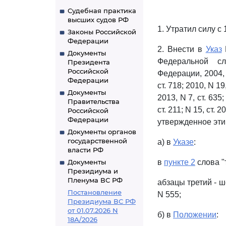
Судебная практика
высших судов РФ
1. Утратил силу с
Законы Российской
Федерации
2. Внести в
Указ
Документы
Федеральной сл
Президента
Российской
Федерации, 2004, N 
Федерации
ст. 718; 2010, N 19,
Документы
2013, N 7, ст. 635;
Правительства
ст. 211; N 15, ст. 2
Российской
Федерации
утвержденное эти
Документы органов
государственной
а) в
Указе
:
власти РФ
Документы
в
пункте 2
слова "
Президиума и
Пленума ВС РФ
абзацы третий - ш
Постановление
N 555;
Президиума ВС РФ
от 01.07.2026 N
б) в
Положении
:
18А/2026