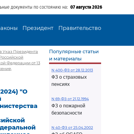
льные документы по состоянию на:
07 августа 2026
Законы
Президент
Правительство
Популярные статьи
й в Указ Президента
 Российской
и материалы
ой Федерации от 13
жение,
N 400-ФЗ от 28.12.2013
ФЗ о страховых
пенсиях
.2024) "О
й
N 69-ФЗ от 21.12.1994
инистерства
ФЗ о пожарной
безопасности
сийской
едеральной
N 40-ФЗ от 25.04.2002