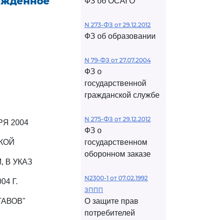
ржденное
ФЗ об ОСАГО
N 273-ФЗ от 29.12.2012
ФЗ об образовании
N 79-ФЗ от 27.07.2004
ФЗ о
государственной
гражданской службе
N 275-ФЗ от 29.12.2012
Я 2004
ФЗ о
КОЙ
государственном
оборонном заказе
 В УКАЗ
N2300-1 от 07.02.1992
4 Г.
ЗППП
ТАВОВ"
О защите прав
потребителей