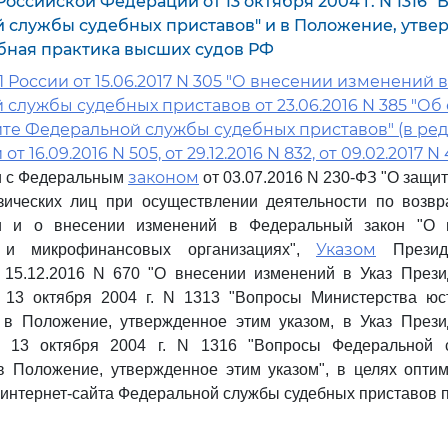
оссийской Федерации от 13 октября 2004 г. N 1316 
 службы судебных приставов" и в Положение, утве
бная практика высших судов РФ
России от 15.06.2017 N 305 "О внесении изменений 
службы судебных приставов от 23.06.2016 N 385 "О
йте Федеральной службы судебных приставов" (в ре
 16.09.2016 N 505, от 29.12.2016 N 832, от 09.02.2017 N 
законом
и с Федеральным
от 03.07.2016 N 230-ФЗ "О защит
зических лиц при осуществлении деятельности по возвр
и и о внесении изменений в Федеральный закон "О 
Указом
и и микрофинансовых организациях",
Президе
 15.12.2016 N 670 "О внесении изменений в Указ Прези
 13 октября 2004 г. N 1313 "Вопросы Министерства юс
 в Положение, утвержденное этим указом, в Указ Прези
 13 октября 2004 г. N 1316 "Вопросы Федеральной 
в Положение, утвержденное этим указом", в целях опти
интернет-сайта Федеральной службы судебных приставов 