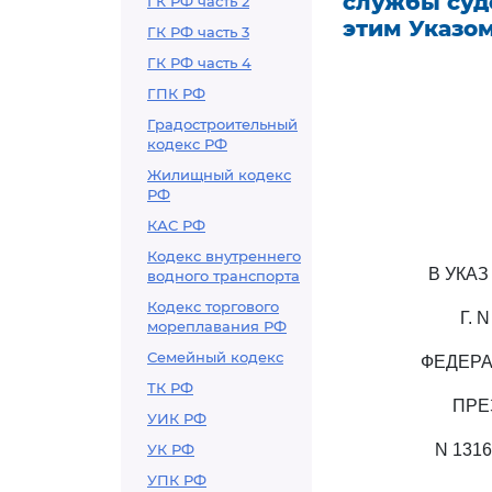
службы суд
ГК РФ часть 2
этим Указо
ГК РФ часть 3
ГК РФ часть 4
ГПК РФ
Градостроительный
кодекс РФ
Жилищный кодекс
РФ
КАС РФ
Кодекс внутреннего
В УКА
водного транспорта
Кодекс торгового
Г.
мореплавания РФ
Семейный кодекс
ФЕДЕРА
ТК РФ
ПРЕ
УИК РФ
УК РФ
N 131
УПК РФ