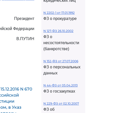
юридических лиц
N 2202-1 от 17.01.1992
Президент
ФЗ о прокуратуре
ийской Федерации
N 127-ФЗ 26.10.2002
ФЗ о
В.ПУТИН
несостоятельности
(банкротстве)
N 152-ФЗ от 27.07.2006
ФЗ о персональных
данных
N 44-ФЗ от 05.04.2013
5.12.2016 N 670
ФЗ о госзакупках
оссийской
юстиции
N 229-ФЗ от 02.10.2007
ом, в Указ
ФЗ об