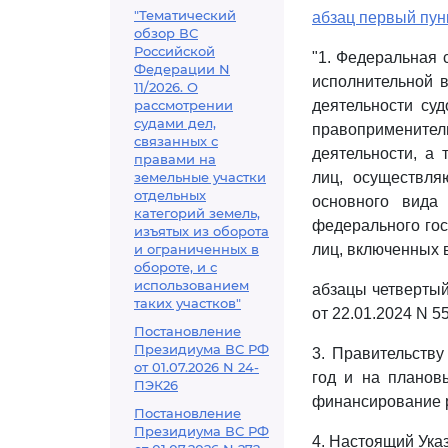
"Тематический
абзац первый пун
обзор ВС
Российской
"1. Федеральная
Федерации N
исполнительной 
11/2026. О
рассмотрении
деятельности суд
судами дел,
правоприменител
связанных с
деятельности, а
правами на
земельные участки
лиц, осуществля
отдельных
основного вида 
категорий земель,
федерального гос
изъятых из оборота
и ограниченных в
лиц, включенных в
обороте, и с
использованием
абзацы четвертый
таких участков"
от 22.01.2024 N 55
Постановление
Президиума ВС РФ
3. Правительств
от 01.07.2026 N 24-
год и на планов
ПЭК26
финансирование р
Постановление
Президиума ВС РФ
4. Настоящий Указ