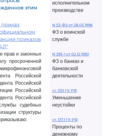
"Вопросы
исполнительном
ржденное этим
производстве
в приказ
N 53-ФЗ от 28.03.1998
б официальном
ФЗ о воинской
дакции приказов
службе
42)"
е прав и законных
N 395-1 от 02.12.1990
ату просроченной
ФЗ о банках и
микрофинансовой
банковской
нта Российской
деятельности
дента Российской
тиции Российской
ст. 333 ГК РФ
дента Российской
Уменьшение
службы судебных
неустойки
мизации структуры
приказываю:
ст. 317.1 ГК РФ
Проценты по
денежному