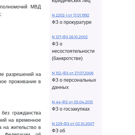
юридических лиц
и полномочий МВД
;
N 2202-1 от 17.01.1992
ФЗ о прокуратуре
N 127-ФЗ 26.10.2002
;
ФЗ о
несостоятельности
(банкротстве)
N 152-ФЗ от 27.07.2006
ие разрешений на
ФЗ о персональных
ное проживание в
данных
N 44-ФЗ от 05.04.2013
ФЗ о госзакупках
без гражданства
ний на временное
N 229-ФЗ от 02.10.2007
а на жительство в
ФЗ об
й Федерации, об