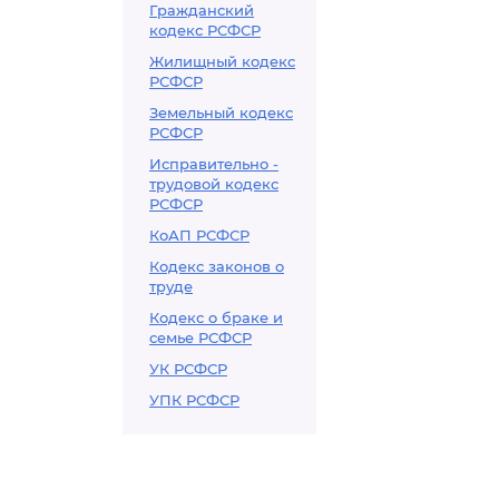
Гражданский
кодекс РСФСР
Жилищный кодекс
РСФСР
Земельный кодекс
РСФСР
Исправительно -
трудовой кодекс
РСФСР
КоАП РСФСР
Кодекс законов о
труде
Кодекс о браке и
семье РСФСР
УК РСФСР
УПК РСФСР