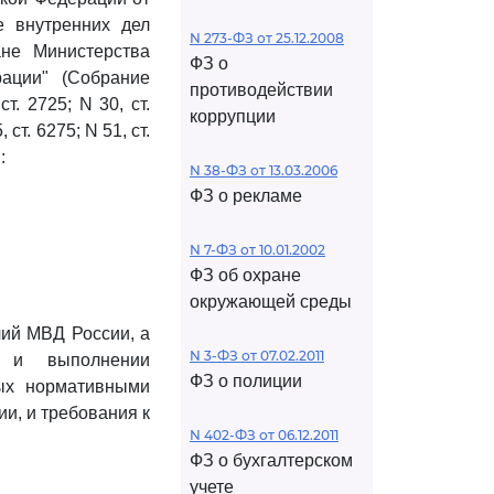
е внутренних дел
N 273-ФЗ от 25.12.2008
не Министерства
ФЗ о
ации" (Собрание
противодействии
т. 2725; N 30, ст.
коррупции
, ст. 6275; N 51, ст.
:
N 38-ФЗ от 13.03.2006
ФЗ о рекламе
N 7-ФЗ от 10.01.2002
ФЗ об охране
окружающей среды
чий МВД России, а
N 3-ФЗ от 07.02.2011
г и выполнении
ФЗ о полиции
рых нормативными
и, и требования к
N 402-ФЗ от 06.12.2011
ФЗ о бухгалтерском
учете