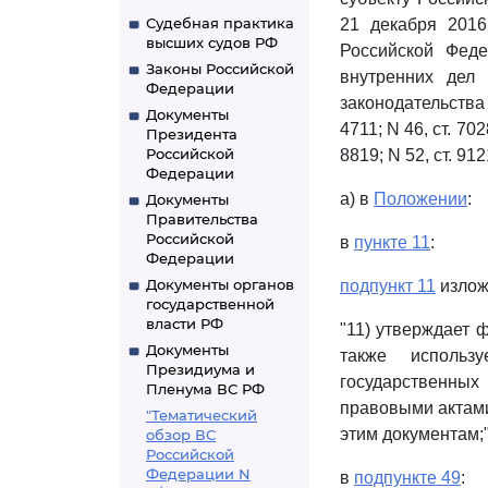
Судебная практика
21 декабря 2016
высших судов РФ
Российской Фед
Законы Российской
внутренних дел
Федерации
законодательства 
Документы
4711; N 46, ст. 7028
Президента
Российской
8819; N 52, ст. 91
Федерации
а) в
Положении
:
Документы
Правительства
Российской
в
пункте 11
:
Федерации
Документы органов
подпункт 11
излож
государственной
власти РФ
"11) утверждает 
Документы
также использ
Президиума и
государственных
Пленума ВС РФ
правовыми актами
"Тематический
этим документам;"
обзор ВС
Российской
Федерации N
в
подпункте 49
: