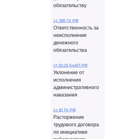
обязательству
ст. 395 ГК РФ
Ответственность за
неисполнение
денежного
обязательства
ст 20.25 КоАП РФ
Уклонение от
исполнения
административного
наказания
ст. 81 ТК РФ
Расторжение
трудового договора
по инициативе