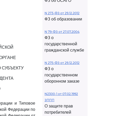
ФЗ об ОСАГО
N 273-ФЗ от 29.12.2012
ФЗ об образовании
N 79-ФЗ от 27.07.2004
ФЗ о
государственной
ЙСКОЙ
гражданской службе
ОРГАНЕ
N 275-ФЗ от 29.12.2012
 СУБЪЕКТУ
ФЗ о
государственном
ДЕНТА
оборонном заказе
9
N2300-1 от 07.02.1992
ЗППП
ерации и Типовое
О защите прав
ской Федерации по
потребителей
ской Федерации от