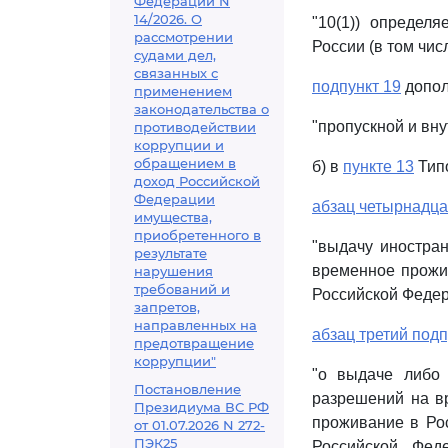
Федерации N
14/2026. О
"10(1)) определ
рассмотрении
России (в том чис
судами дел,
связанных с
подпункт 19
допол
применением
законодательства о
"пропускной и вн
противодействии
коррупции и
обращением в
б) в
пункте 13
Тип
доход Российской
Федерации
абзац четырнадца
имущества,
приобретенного в
"выдачу иностра
результате
временное прожи
нарушения
требований и
Российской Федер
запретов,
направленных на
абзац третий подп
предотвращение
коррупции"
"о выдаче либо
Постановление
разрешений на в
Президиума ВС РФ
проживание в Рос
от 01.07.2026 N 272-
ПЭК25
Российской Фед