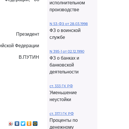
исполнительном
производстве
N 53-ФЗ от 28.03.1998
ФЗ о воинской
Президент
службе
ийской Федерации
N 395-1 от 02.12.1990
В.ПУТИН
ФЗ о банках и
банковской
деятельности
ст. 333 ГК РФ
Уменьшение
неустойки
ст. 317.1 ГК РФ
Проценты по
денежному