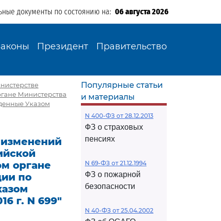
ьные документы по состоянию на:
06 августа 2026
Законы
Президент
Правительство
Популярные статьи
инистерстве
ргане Министерства
и материалы
жденные Указом
N 400-ФЗ от 28.12.2013
ФЗ о страховых
пенсиях
и изменений
ийской
ом органе
N 69-ФЗ от 21.12.1994
ФЗ о пожарной
ции по
безопасности
казом
6 г. N 699"
N 40-ФЗ от 25.04.2002