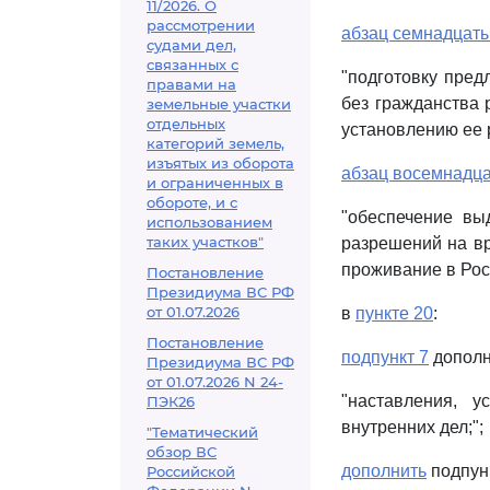
11/2026. О
рассмотрении
абзац семнадцат
судами дел,
связанных с
"подготовку пре
правами на
без гражданства 
земельные участки
отдельных
установлению ее р
категорий земель,
изъятых из оборота
абзац восемнадц
и ограниченных в
обороте, и с
"обеспечение вы
использованием
таких участков"
разрешений на в
проживание в Рос
Постановление
Президиума ВС РФ
от 01.07.2026
в
пункте 20
:
Постановление
подпункт 7
дополн
Президиума ВС РФ
от 01.07.2026 N 24-
"наставления, у
ПЭК26
внутренних дел;";
"Тематический
обзор ВС
дополнить
подпун
Российской