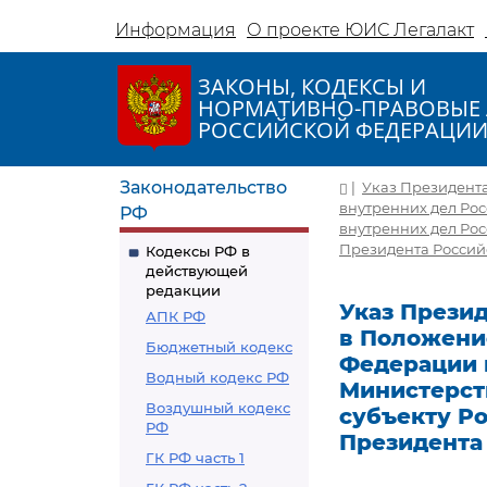
Информация
О проекте ЮИС Легалакт
ЗАКОНЫ, КОДЕКСЫ И
НОРМАТИВНО-ПРАВОВЫЕ 
РОССИЙСКОЙ ФЕДЕРАЦИ
Законодательство
|
Указ Президента
внутренних дел Ро
РФ
внутренних дел Ро
Президента Российс
Кодексы РФ в
действующей
редакции
Указ Презид
АПК РФ
в Положени
Бюджетный кодекс
Федерации 
Водный кодекс РФ
Министерст
Воздушный кодекс
субъекту Р
РФ
Президента 
ГК РФ часть 1