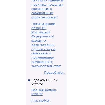
13/2026. О судебной
практике по делам,
связанным с
самовольным
строительством"
"Тематический
обзор ВС
Российской
Федерации N
9/2026. О
рассмотрении
судами споров,
связанных с
применением
таможенного
законодательства"
Подробнее...
Кодексы СССР и
РСФСР
Водный кодекс
РСФСР
ГПК РСФСР