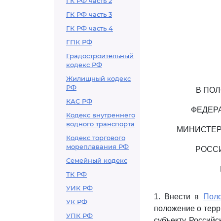
ГК РФ часть 2
ГК РФ часть 3
ГК РФ часть 4
ГПК РФ
Градостроительный
кодекс РФ
Жилищный кодекс
РФ
В ПО
КАС РФ
ФЕДЕР
Кодекс внутреннего
водного транспорта
МИНИСТЕР
Кодекс торгового
мореплавания РФ
РОСС
Семейный кодекс
ТК РФ
УИК РФ
1. Внести в
Пол
УК РФ
положение о терр
УПК РФ
субъекту Российс