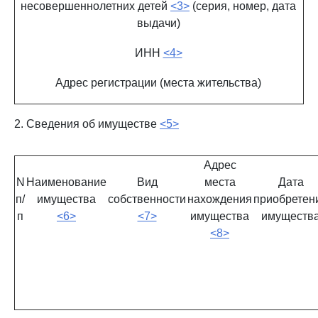
несовершеннолетних детей
<3>
(серия, номер, дата
выдачи)
ИНН
<4>
Адрес регистрации (места жительства)
2. Сведения об имуществе
<5>
Адрес
N
Наименование
Вид
места
Дата
п/
имущества
собственности
нахождения
приобретен
п
<6>
<7>
имущества
имуществ
<8>