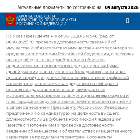
Актуальные документы по состоянию на:
09 августа 2026
ЗАКОНЫ, КОДЕКСЫ И
НОРМАТИВНО-ПРАВОВЫЕ АКТЫ
РОССИЙСКОЙ ФЕДЕРАЦИИ
|
Указ Президента РФ от 06.06.2013 N 546 (ред. от
06.10.2025) "О проверке достоверности сведений об
имуществе и обязательствах имущественного характера за
пределами территории Российской Федерации, о расходах
по каждой сделке по приобретению объектов
недвижимости, транспортных средств, ценных бумаг
(долей участия, паев в уставных (складочных) капиталах
организаций), цифровых финансовых активов, цифровой
валюты, представляемых кандидатами на выборах в
органы государственной власти, выборах глав
муниципальных районов, глав муниципальных округов и
глав городских округов, а также политическими партиями
в связи с внесением Президенту Российской Федерации
предложений о кандидатурах на должность высшего
должностного лица субъекта Российской Федерации"
(вместе с "Положением о проверке достоверности
сведений об имуществе и обязательствах имущественного
характера за пределами территории Российской