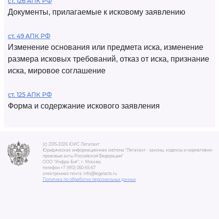
ст. 126 АПК РФ
Документы, прилагаемые к исковому заявлению
ст. 49 АПК РФ
Изменение основания или предмета иска, изменение
размера исковых требований, отказ от иска, признание
иска, мировое соглашение
ст. 125 АПК РФ
Форма и содержание искового заявления
(c) 2015-2026 ЮИС Легалакт
Юридическая информационная система "Легалакт - законы, кодексы и нормативно-
правовые акты Российской Федерации"
ООО "Инфра-Бит", г. Москва.
телефон +7 (910) 050-65-67
электронная почта: info@legalacts.ru
Политика по обработке персональных данных