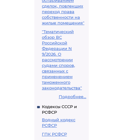
оспариванием
сделок, повлекших
переход права
собственности на
жилые помещения"
"Тематический
обзор ВС
Российской
Федерации N
9/2026. О
рассмотрении
судами споров,
связанных с
применением
таможенного
законодательства"
Подробнее...
Кодексы СССР и
РСФСР
Водный кодекс
РСФСР
ГПК РСФСР