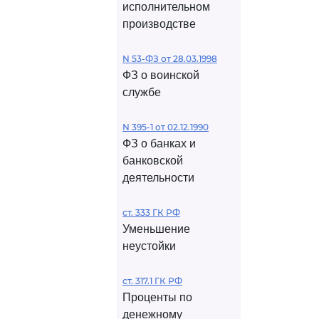
исполнительном
производстве
N 53-ФЗ от 28.03.1998
ФЗ о воинской
службе
N 395-1 от 02.12.1990
ФЗ о банках и
банковской
деятельности
ст. 333 ГК РФ
Уменьшение
неустойки
ст. 317.1 ГК РФ
Проценты по
денежному