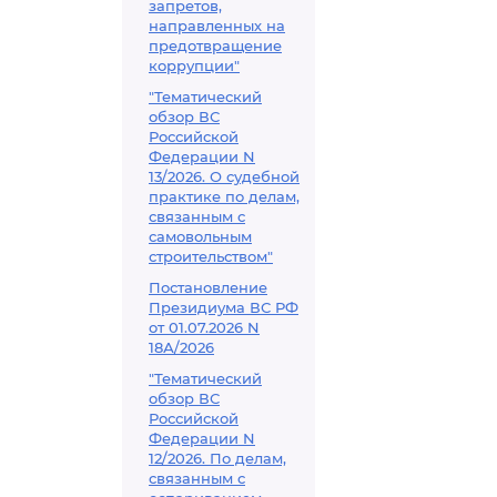
запретов,
направленных на
предотвращение
коррупции"
"Тематический
обзор ВС
Российской
Федерации N
13/2026. О судебной
практике по делам,
связанным с
самовольным
строительством"
Постановление
Президиума ВС РФ
от 01.07.2026 N
18А/2026
"Тематический
обзор ВС
Российской
Федерации N
12/2026. По делам,
связанным с