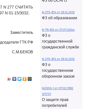
ФЗ об ОСАГО
7 N 277 СЧИТАТЬ
N 273-ФЗ от 29.12.2012
7 N 01-15/3032.
ФЗ об образовании
N 79-ФЗ от 27.07.2004
Заместитель
ФЗ о
государственной
дседателя ГТК РФ
гражданской службе
С.М.БЕКОВ
N 275-ФЗ от 29.12.2012
ФЗ о
государственном
оборонном заказе
N2300-1 от 07.02.1992
ЗППП
О защите прав
потребителей