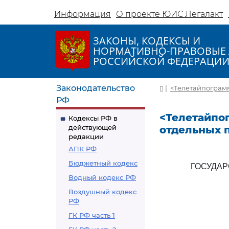
Информация
О проекте ЮИС Легалакт
ЗАКОНЫ, КОДЕКСЫ И
НОРМАТИВНО-ПРАВОВЫЕ 
РОССИЙСКОЙ ФЕДЕРАЦИ
Законодательство
|
<Телетайпограмм
РФ
<Телетайпог
Кодексы РФ в
действующей
отдельных 
редакции
АПК РФ
Бюджетный кодекс
ГОСУДА
Водный кодекс РФ
Воздушный кодекс
РФ
ГК РФ часть 1