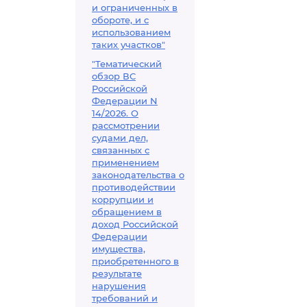
и ограниченных в
обороте, и с
использованием
таких участков"
"Тематический
обзор ВС
Российской
Федерации N
14/2026. О
рассмотрении
судами дел,
связанных с
применением
законодательства о
противодействии
коррупции и
обращением в
доход Российской
Федерации
имущества,
приобретенного в
результате
нарушения
требований и