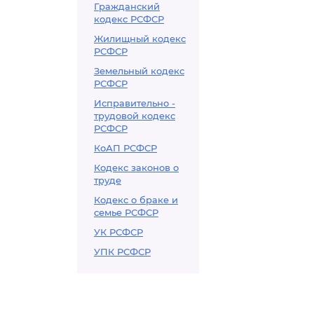
Гражданский
кодекс РСФСР
Жилищный кодекс
РСФСР
Земельный кодекс
РСФСР
Исправительно -
трудовой кодекс
РСФСР
КоАП РСФСР
Кодекс законов о
труде
Кодекс о браке и
семье РСФСР
УК РСФСР
УПК РСФСР