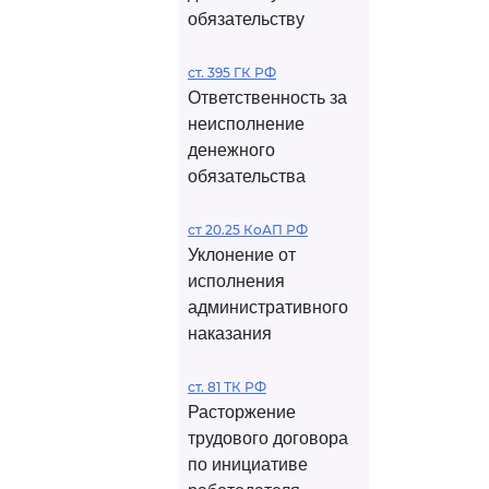
обязательству
ст. 395 ГК РФ
Ответственность за
неисполнение
денежного
обязательства
ст 20.25 КоАП РФ
Уклонение от
исполнения
административного
наказания
ст. 81 ТК РФ
Расторжение
трудового договора
по инициативе