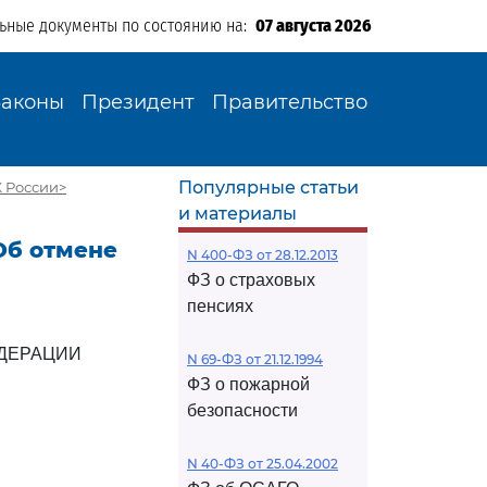
льные документы по состоянию на:
07 августа 2026
Законы
Президент
Правительство
Популярные статьи
К России>
и материалы
<Об отмене
N 400-ФЗ от 28.12.2013
ФЗ о страховых
пенсиях
ДЕРАЦИИ
N 69-ФЗ от 21.12.1994
ФЗ о пожарной
безопасности
N 40-ФЗ от 25.04.2002