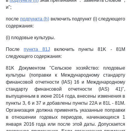
в
подпункте (h)
знак препинания "." заменить словом ";
и";
после
подпункта (h)
включить подпункт (i) следующего
содержания:
(i) плодовые культуры.
После
пункта 81J
включить пункты 81K - 81M
следующего содержания:
81K Документом "Сельское хозяйство: плодовые
культуры (поправки к Международному стандарту
финансовой отчетности (IAS) 16 и Международному
стандарту финансовой отчетности (IAS) 41)",
выпущенным в июне 2014 года, внесены изменения в
пункты 3, 6 и 37 и добавлены пункты 22A и 81L - 81M.
Организация должна применять указанные поправки
в отношении годовых периодов, начинающихся 1
января 2016 года или после этой даты. Допускается