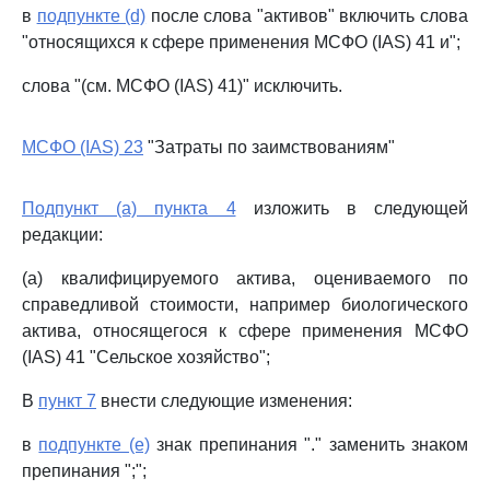
в
подпункте (d)
после слова "активов" включить слова
"относящихся к сфере применения МСФО (IAS) 41 и";
слова "(см. МСФО (IAS) 41)" исключить.
МСФО (IAS) 23
"Затраты по заимствованиям"
Подпункт (a) пункта 4
изложить в следующей
редакции:
(a) квалифицируемого актива, оцениваемого по
справедливой стоимости, например биологического
актива, относящегося к сфере применения МСФО
(IAS) 41 "Сельское хозяйство";
В
пункт 7
внести следующие изменения:
в
подпункте (e)
знак препинания "." заменить знаком
препинания ";";