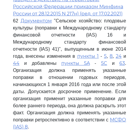
Российской Федерации приказом Минфина
России от 28.12.2015 N 217н) (ред. от 17.02.2021)
Документом
62
"Сельское хозяйство: плодовые
культуры (поправки к Международному стандарту
финансовой отчетности (IAS) 16 и
Международному стандарту финансовой
отчетности (IAS) 41)", выпущенным в июне 2014
пункты 1
5
8
24
года, внесены изменения в
-
,
,
и
44
пункты 5A
5C
63
и добавлены
-
и
.
Организация должна применять указанные
поправки в отношении годовых периодов,
начинающихся 1 января 2016 года или после этой
даты. Допускается досрочное применение. Если
организация применит указанные поправки для
более раннего периода, она должна раскрыть этот
факт. Организация должна применять указанные
МСФО
поправки ретроспективно в соответствии с
(IAS) 8
.