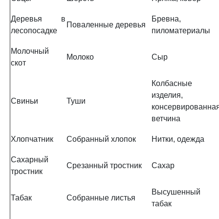
Деревья в
Бревна,
Поваленные деревья
лесопосадке
пиломатериалы
Молочный
Молоко
Сыр
скот
Колбасные
изделия,
Свиньи
Туши
консервированна
ветчина
Хлопчатник
Собранный хлопок
Нитки, одежда
Сахарный
Срезанный тростник
Сахар
тростник
Высушенный
Табак
Собранные листья
табак