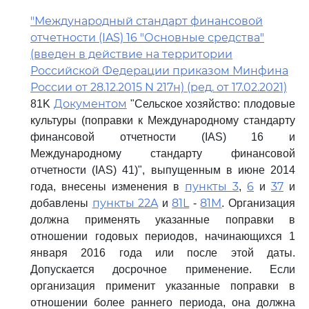
"Международный стандарт финансовой
отчетности (IAS) 16 "Основные средства"
(введен в действие на территории
Российской Федерации приказом Минфина
России от 28.12.2015 N 217н) (ред. от 17.02.2021)
Документом
81K
"Сельское хозяйство: плодовые
культуры (поправки к Международному стандарту
финансовой отчетности (IAS) 16 и
Международному стандарту финансовой
отчетности (IAS) 41)", выпущенным в июне 2014
пункты 3
6
37
года, внесены изменения в
,
и
и
пункты 22A
81L
81M
добавлены
и
-
. Организация
должна применять указанные поправки в
отношении годовых периодов, начинающихся 1
января 2016 года или после этой даты.
Допускается досрочное применение. Если
организация применит указанные поправки в
отношении более раннего периода, она должна