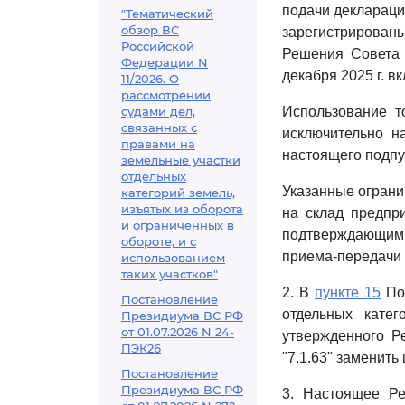
подачи деклараци
"Тематический
обзор ВС
зарегистрирован
Российской
Решения Совета 
Федерации N
декабря 2025 г. в
11/2026. О
рассмотрении
судами дел,
Использование т
связанных с
исключительно н
правами на
настоящего подпу
земельные участки
отдельных
Указанные ограни
категорий земель,
изъятых из оборота
на склад предпри
и ограниченных в
подтверждающим п
обороте, и с
приема-передачи т
использованием
таких участков"
2. В
пункте 15
Пор
Постановление
отдельных кате
Президиума ВС РФ
от 01.07.2026 N 24-
утвержденного Р
ПЭК26
"7.1.63" заменить
Постановление
Президиума ВС РФ
3. Настоящее Ре