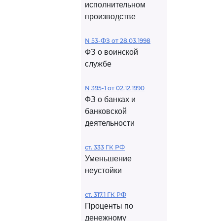
исполнительном
производстве
N 53-ФЗ от 28.03.1998
ФЗ о воинской
службе
N 395-1 от 02.12.1990
ФЗ о банках и
банковской
деятельности
ст. 333 ГК РФ
Уменьшение
неустойки
ст. 317.1 ГК РФ
Проценты по
денежному