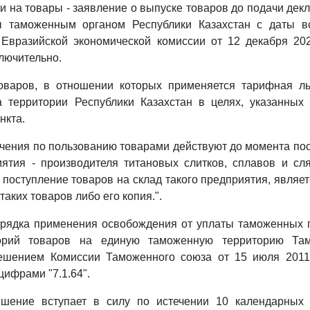
и на товары - заявление о выпуске товаров до подачи дек
ы таможенным органом Республики Казахстан с даты в
Евразийской экономической комиссии от 12 декабря 202
ключительно.
оваров, в отношении которых применяется тарифная льг
а территории Республики Казахстан в целях, указанных
нкта.
чения по пользованию товарами действуют до момента по
ятия - производителя титановых слитков, сплавов и сл
оступление товаров на склад такого предприятия, являет
аких товаров либо его копия.".
ядка применения освобождения от уплаты таможенных 
горий товаров на единую таможенную территорию Там
ешением Комиссии Таможенного союза от 15 июля 2011
 цифрами "7.1.64".
шение вступает в силу по истечении 10 календарных