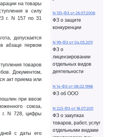
ларации на товары
ступления в силу
N 135-ФЗ от 26.07.2006
3 г. N 157 по 31
ФЗ о защите
конкуренции
ота, допускается
N 99-ФЗ от 04.05.2011
 в абзаце первом
ФЗ о
лицензировании
отдельных видов
ступления товаров
деятельности
ябов. Документом,
ся акт приема или
N 14-ФЗ от 08.02.1998
ФЗ об ООО
пошлин при ввозе
оженного союза,
N 223-ФЗ от 18.07.2011
 г. N 728, цифры
ФЗ о закупках
товаров, работ, услуг
отдельными видами
 дней с даты его