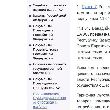
Судебная практика
1.
Пункт 7
Решени
высших судов РФ
таможенно-тари
Законы Российской
подпунктом 7.1.6
Федерации
Документы
"7.1.64. Ванади
Президента
ЕАЭС, предназнач
Российской
Федерации
Республику Казах
Документы
Совета Евразийско
Правительства
включительно и 
Российской
включительно.
Федерации
Документы органов
Условием предос
государственной
власти РФ
целевого назначе
Документы
власти Республик
Президиума и
осуществляющих п
Пленума ВС РФ
Постановление
Тарифная льгота
Президиума ВС РФ
товаров, помеща
от 01.07.2026 N
18А/2026
потребления, в 