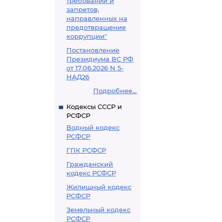
требований и
запретов,
направленных на
предотвращение
коррупции"
Постановление
Президиума ВС РФ
от 17.06.2026 N 5-
НАД26
Подробнее...
Кодексы СССР и
РСФСР
Водный кодекс
РСФСР
ГПК РСФСР
Гражданский
кодекс РСФСР
Жилищный кодекс
РСФСР
Земельный кодекс
РСФСР