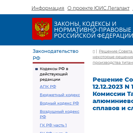
Информация
О проекте ЮИС Легалакт
ЗАКОНЫ, КОДЕКСЫ И
НОРМАТИВНО-ПРАВОВЫЕ 
РОССИЙСКОЙ ФЕДЕРАЦИ
Законодательство
|
Решение Совета 
некоторые решения
РФ
производства титан
Кодексы РФ в
действующей
Решение Со
редакции
12.12.2023 
АПК РФ
Комиссии Т
Бюджетный кодекс
алюминиево
Водный кодекс РФ
сплавов и с
Воздушный кодекс
РФ
ГК РФ часть 1