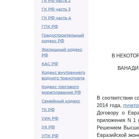
ГК РФ часть 2
ГК РФ часть 3
ГК РФ часть 4
ГПК РФ
Градостроительный
кодекс РФ
Жилищный кодекс
РФ
В НЕКОТО
КАС РФ
ВАНАДИ
Кодекс внутреннего
водного транспорта
Кодекс торгового
мореплавания РФ
В соответствии с
Семейный кодекс
2014 года,
пункто
ТК РФ
Договору о Евр
УИК РФ
приложения N 1 
УК РФ
Решением Высшего
Евразийской экон
УПК РФ