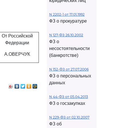
юридических лиц
N 2202-1 от 17.01.1992
ФЗ о прокуратуре
N 127-ФЗ 26.10.2002
От Российской
ФЗ о
Федерации
несостоятельности
А.ОВЕРЧУК
(банкротстве)
N 152-ФЗ от 27.07.2006
ФЗ о персональных
данных
N 44-ФЗ от 05.04.2013
ФЗ о госзакупках
N 229-ФЗ от 02.10.2007
ФЗ об