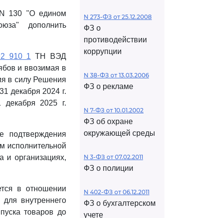
 N 130 "О едином
N 273-ФЗ от 25.12.2008
оюза" дополнить
ФЗ о
противодействии
коррупции
92 910 1
ТН ВЭД
ябов и ввозимая в
N 38-ФЗ от 13.03.2006
ия в силу Решения
ФЗ о рекламе
31 декабря 2024 г.
 декабря 2025 г.
N 7-ФЗ от 10.01.2002
ФЗ об охране
окружающей среды
ие подтверждения
ом исполнительной
а и организациях,
N 3-ФЗ от 07.02.2011
ФЗ о полиции
ется в отношении
N 402-ФЗ от 06.12.2011
 для внутреннего
ФЗ о бухгалтерском
пуска товаров до
учете