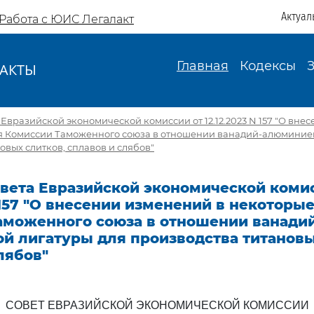
Актуал
Работа с ЮИС Легалакт
Главная
Кодексы
АКТЫ
И
Евразийской экономической комиссии от 12.12.2023 N 157 "О вне
 Комиссии Таможенного союза в отношении ванадий-алюминиев
овых слитков, сплавов и слябов"
вета Евразийской экономической комис
N 157 "О внесении изменений в некотор
аможенного союза в отношении ванади
й лигатуры для производства титановы
лябов"
СОВЕТ ЕВРАЗИЙСКОЙ ЭКОНОМИЧЕСКОЙ КОМИССИИ