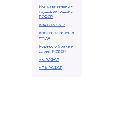
Исправительно -
трудовой кодекс
РСФСР
КоАП РСФСР
Кодекс законов о
труде
Кодекс о браке и
семье РСФСР
УК РСФСР
УПК РСФСР