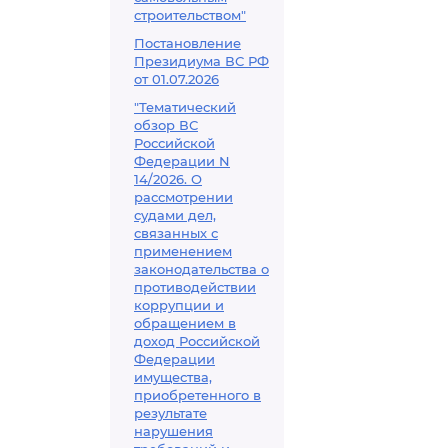
строительством"
Постановление
Президиума ВС РФ
от 01.07.2026
"Тематический
обзор ВС
Российской
Федерации N
14/2026. О
рассмотрении
судами дел,
связанных с
применением
законодательства о
противодействии
коррупции и
обращением в
доход Российской
Федерации
имущества,
приобретенного в
результате
нарушения