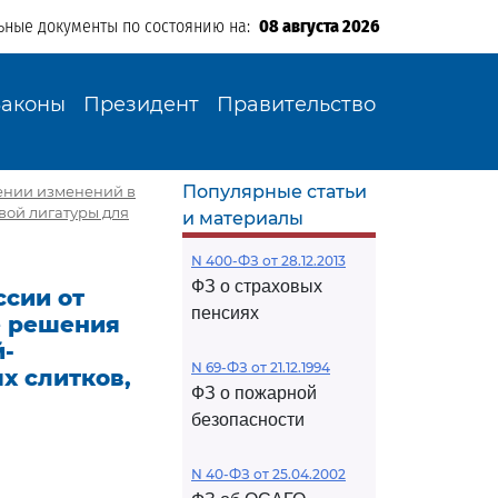
ьные документы по состоянию на:
08 августа 2026
Законы
Президент
Правительство
Популярные статьи
сении изменений в
ой лигатуры для
и материалы
N 400-ФЗ от 28.12.2013
ФЗ о страховых
сии от
пенсиях
ые решения
й-
N 69-ФЗ от 21.12.1994
х слитков,
ФЗ о пожарной
безопасности
N 40-ФЗ от 25.04.2002