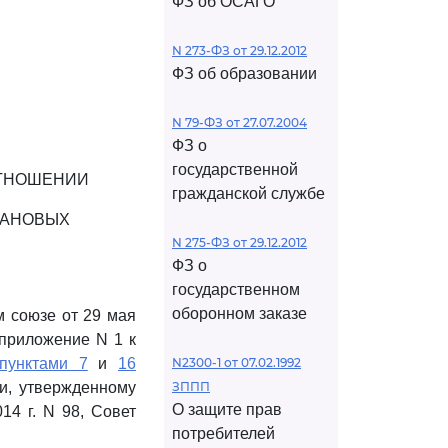
ФЗ об ОСАГО
N 273-ФЗ от 29.12.2012
ФЗ об образовании
N 79-ФЗ от 27.07.2004
ФЗ о
государственной
ОТНОШЕНИИ
гражданской службе
ТАНОВЫХ
N 275-ФЗ от 29.12.2012
ФЗ о
государственном
оборонном заказе
 союзе от 29 мая
приложение N 1 к
пунктами 7
и
16
N2300-1 от 07.02.1992
и, утвержденному
ЗППП
О защите прав
14 г. N 98, Совет
потребителей