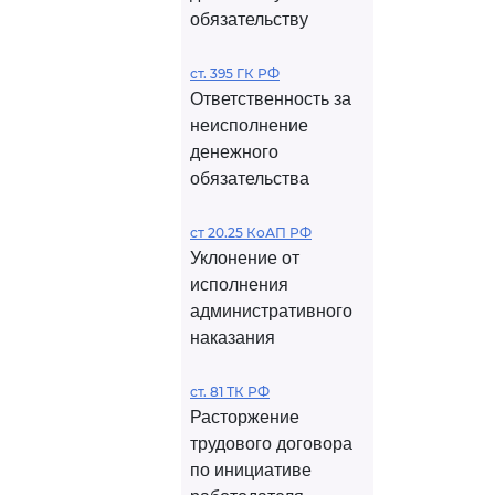
обязательству
ст. 395 ГК РФ
Ответственность за
неисполнение
денежного
обязательства
ст 20.25 КоАП РФ
Уклонение от
исполнения
административного
наказания
ст. 81 ТК РФ
Расторжение
трудового договора
по инициативе