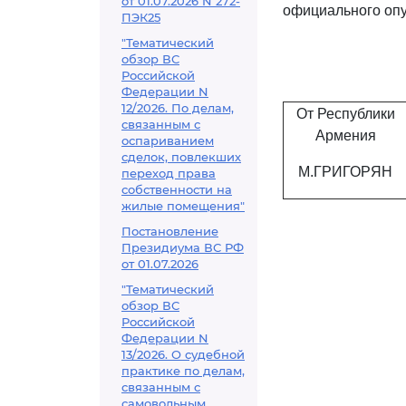
от 01.07.2026 N 272-
официального опуб
ПЭК25
"Тематический
обзор ВС
Российской
Федерации N
12/2026. По делам,
От Республики
связанным с
Армения
оспариванием
сделок, повлекших
М.ГРИГОРЯН
переход права
собственности на
жилые помещения"
Постановление
Президиума ВС РФ
от 01.07.2026
"Тематический
обзор ВС
Российской
Федерации N
13/2026. О судебной
практике по делам,
связанным с
самовольным