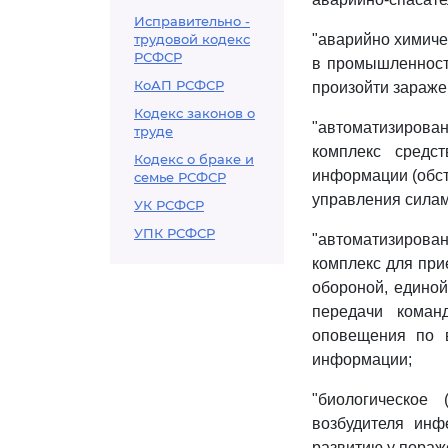
Исправительно -
трудовой кодекс
"аварийно химиче
РСФСР
в промышленности
КоАП РСФСР
произойти зараже
Кодекс законов о
"автоматизирова
труде
комплекс средс
Кодекс о браке и
информации (обст
семье РСФСР
управления силам
УК РСФСР
УПК РСФСР
"автоматизирова
комплекс для при
обороной, единой
передачи коман
оповещения по 
информации;
"биологическое
возбудителя инф
развитию у пораж