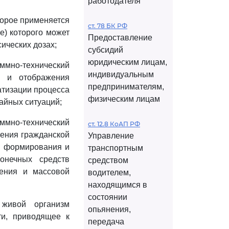
работодателя
торое применяется
ст. 78 БК РФ
е) которого может
Предоставление
ических дозах;
субсидий
юридическим лицам,
ммно-технический
индивидуальным
и и отображения
предпринимателям,
атизации процесса
физическим лицам
айных ситуаций;
ммно-технический
ст. 12.8 КоАП РФ
ления гражданской
Управление
я, формирования и
транспортным
онечных средств
средством
ения и массовой
водителем,
находящимся в
состоянии
 живой организм
опьянения,
ти, приводящее к
передача