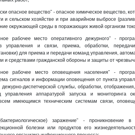
ски опасное вещество" - опасное химическое вещество, ко
 и сельском хозяйстве и при аварийном выбросе (разлив
ние окружающей среды в поражающих живой организм токс
нное рабочее место оперативного дежурного" - програ
тв управления и связи, приема, обработки, передач
ановки) для приема и передачи команд управления, автом
и и средствами гражданской обороны и защиты от чрезвыч
нное рабочее место оповещения населения" - програ
ема сигналов и информации оповещения от пункта управ
 дежурно-диспетчерской службы, обработки, отображени
д управления аппаратурой запуска и мониторинга ок
всем имеющимся техническим системам связи, оповещ
 (бактериологическое) заражение" - проникновение в
екционной болезни или продуктов его жизнедеятельнос
енного организма инфекционного процесса;