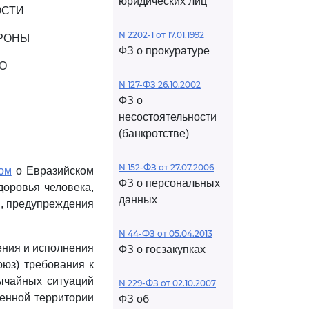
юридических лиц
ОСТИ
N 2202-1 от 17.01.1992
РОНЫ
ФЗ о прокуратуре
О
N 127-ФЗ 26.10.2002
ФЗ о
несостоятельности
(банкротстве)
N 152-ФЗ от 27.07.2006
ом
о Евразийском
ФЗ о персональных
доровья человека,
данных
й, предупреждения
N 44-ФЗ от 05.04.2013
ения и исполнения
ФЗ о госзакупках
оюз) требования к
ычайных ситуаций
N 229-ФЗ от 02.10.2007
женной территории
ФЗ об