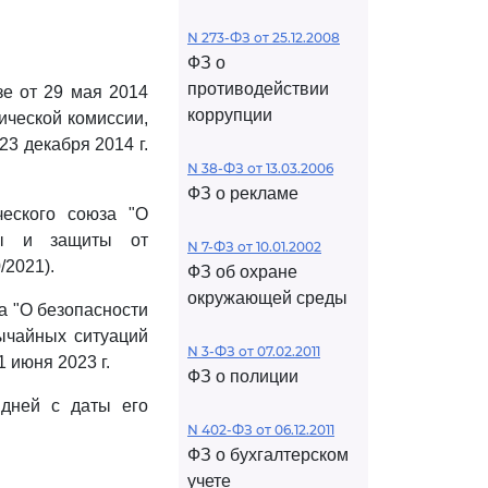
N 273-ФЗ от 25.12.2008
ФЗ о
противодействии
е от 29 мая 2014
коррупции
ической комиссии,
3 декабря 2014 г.
N 38-ФЗ от 13.03.2006
ФЗ о рекламе
еского союза "О
оны и защиты от
N 7-ФЗ от 10.01.2002
/2021).
ФЗ об охране
окружающей среды
а "О безопасности
ычайных ситуаций
N 3-ФЗ от 07.02.2011
 июня 2023 г.
ФЗ о полиции
 дней с даты его
N 402-ФЗ от 06.12.2011
ФЗ о бухгалтерском
учете