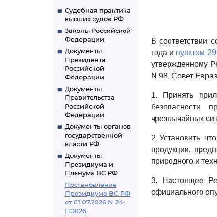
Судебная практика
высших судов РФ
Законы Российской
Федерации
В соответствии 
Документы
года и
пунктом 29
Президента
утвержденному Ре
Российской
N 98, Совет Евра
Федерации
Документы
1. Принять при
Правительства
Российской
безопасности п
Федерации
чрезвычайных сит
Документы органов
государственной
2. Установить, чт
власти РФ
продукции, пред
Документы
природного и техн
Президиума и
Пленума ВС РФ
3. Настоящее Ре
Постановление
официального опу
Президиума ВС РФ
от 01.07.2026 N 24-
ПЭК26