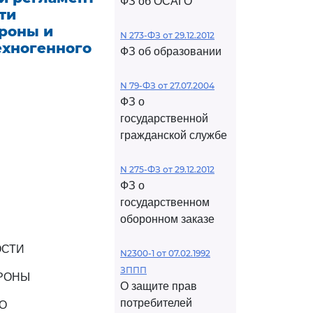
ФЗ об ОСАГО
ти
роны и
N 273-ФЗ от 29.12.2012
ехногенного
ФЗ об образовании
N 79-ФЗ от 27.07.2004
ФЗ о
государственной
гражданской службе
N 275-ФЗ от 29.12.2012
ФЗ о
государственном
оборонном заказе
ОСТИ
N2300-1 от 07.02.1992
ЗППП
РОНЫ
О защите прав
потребителей
О