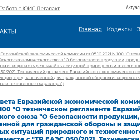
Актуа
Работа с ЮИС Легалакт
Главная
Кодексы
АКТЫ
И
Евразийской экономической комиссии от 05.10.2021 N 100 "О тех
йского экономического союза "О безопасности продукции, пред
ны и защиты от чрезвычайных ситуаций природного и техногенно
 050/2021. Технический регламент Евразийского экономического с
укции, предназначенной для гражданской обороны и защиты от
о и техногенного характера")
вета Евразийской экономической комис
N 100 "О техническом регламенте Еврази
кого союза "О безопасности продукции,
енной для гражданской обороны и защи
ых ситуаций природного и техногенног
(вместе с "ТР ЕАЭС 050/2021. Техническ