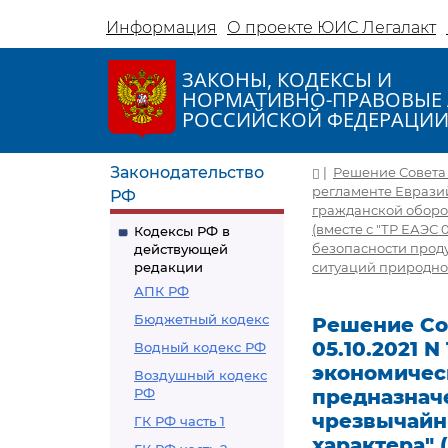
Информация
О проекте ЮИС Легалакт
ЗАКОНЫ, КОДЕКСЫ И
НОРМАТИВНО-ПРАВОВЫЕ 
РОССИЙСКОЙ ФЕДЕРАЦИ
Законодательство
|
Решение Совета 
регламенте Еврази
РФ
гражданской оборо
(вместе с "ТР ЕАЭС
Кодексы РФ в
безопасности прод
действующей
редакции
ситуаций природног
АПК РФ
Бюджетный кодекс
Решение Со
05.10.2021 
Водный кодекс РФ
экономичес
Воздушный кодекс
РФ
предназнач
чрезвычайн
ГК РФ часть 1
характера" 