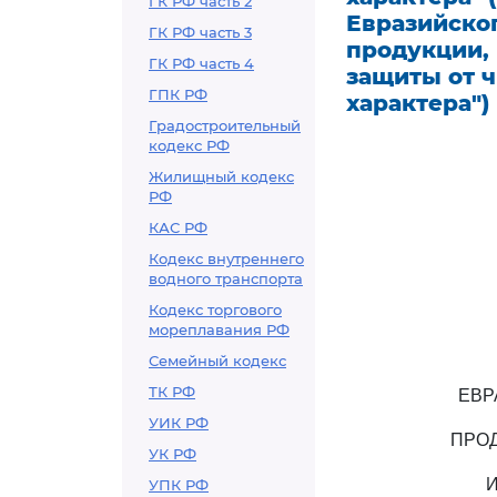
ГК РФ часть 2
Евразийско
ГК РФ часть 3
продукции,
ГК РФ часть 4
защиты от 
ГПК РФ
характера")
Градостроительный
кодекс РФ
Жилищный кодекс
РФ
КАС РФ
Кодекс внутреннего
водного транспорта
Кодекс торгового
мореплавания РФ
Семейный кодекс
ТК РФ
ЕВР
УИК РФ
ПРО
УК РФ
УПК РФ