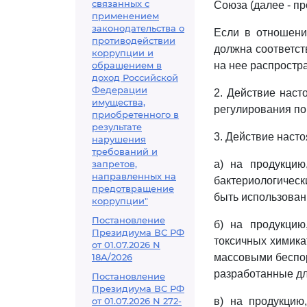
связанных с
Союза (далее - пр
применением
законодательства о
Если в отношени
противодействии
должна соответст
коррупции и
обращением в
на нее распростр
доход Российской
Федерации
2. Действие наст
имущества,
регулирования по
приобретенного в
результате
3. Действие наст
нарушения
требований и
запретов,
а) на продукцию
направленных на
бактериологическ
предотвращение
быть использован
коррупции"
Постановление
б) на продукцию
Президиума ВС РФ
токсичных химика
от 01.07.2026 N
18А/2026
массовыми беспор
разработанные дл
Постановление
Президиума ВС РФ
от 01.07.2026 N 272-
в) на продукцию