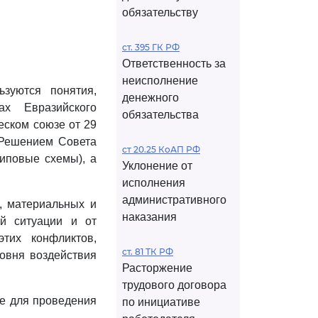
обязательству
ст. 395 ГК РФ
Ответственность за
неисполнение
ьзуются понятия,
денежного
х Евразийского
обязательства
еском союзе от 29
 Решением Совета
ст 20.25 КоАП РФ
типовые схемы), а
Уклонение от
исполнения
административного
, материальных и
наказания
й ситуации и от
тих конфликтов,
ст. 81 ТК РФ
овня воздействия
Расторжение
трудового договора
ые для проведения
по инициативе