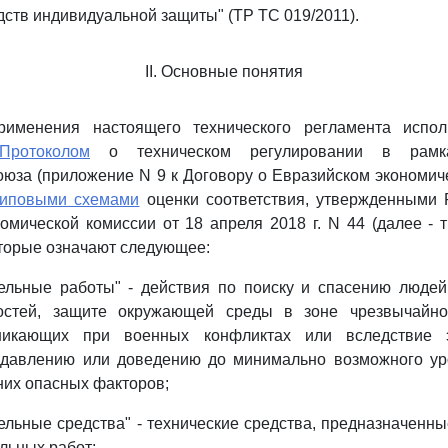
дств индивидуальной защиты" (ТР ТС 019/2011).
II. Основные понятия
именения настоящего технического регламента испол
Протоколом
о техническом регулировании в рамка
оюза (приложение N 9 к Договору о Евразийском экономич
типовыми схемами
оценки соответствия, утвержденными
омической комиссии от 18 апреля 2018 г. N 44 (далее - 
оторые означают следующее:
тельные работы" - действия по поиску и спасению людей
ностей, защите окружающей среды в зоне чрезвычайно
зникающих при военных конфликтах или вследствие э
одавлению или доведению до минимально возможного ур
них опасных факторов;
ельные средства" - технические средства, предназначенн
льных работ;