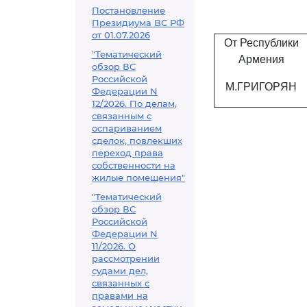
Постановление
Президиума ВС РФ
от 01.07.2026
От Республики
"Тематический
Армения
обзор ВС
Российской
М.ГРИГОРЯН
Федерации N
12/2026. По делам,
связанным с
оспариванием
сделок, повлекших
переход права
собственности на
жилые помещения"
"Тематический
обзор ВС
Российской
Федерации N
11/2026. О
рассмотрении
судами дел,
связанных с
правами на