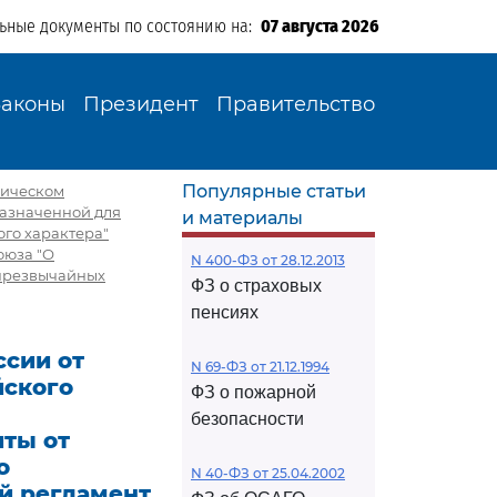
льные документы по состоянию на:
07 августа 2026
Законы
Президент
Правительство
Популярные статьи
ническом
назначенной для
и материалы
го характера"
оюза "О
N 400-ФЗ от 28.12.2013
 чрезвычайных
ФЗ о страховых
пенсиях
сии от
N 69-ФЗ от 21.12.1994
йского
ФЗ о пожарной
безопасности
ты от
о
N 40-ФЗ от 25.04.2002
ий регламент