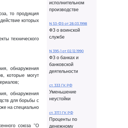
исполнительном
производстве
за, то продукция
 действие которых
N 53-ФЗ от 28.03.1998
ФЗ о воинской
службе
екты технического
N 395-1 от 02.12.1990
ФЗ о банках и
банковской
ния, обнаружения
деятельности
ов, которые могут
териалов;
ст. 333 ГК РФ
Уменьшение
ния, обнаружения
неустойки
дств для борьбы с
кже на специально
ст. 317.1 ГК РФ
Проценты по
енного союза "О
денежному