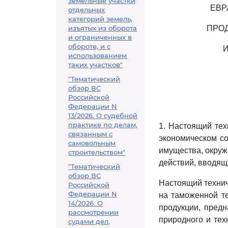
земельные участки
ЕВР
отдельных
категорий земель,
изъятых из оборота
ПРО
и ограниченных в
обороте, и с
использованием
таких участков"
"Тематический
обзор ВС
Российской
Федерации N
13/2026. О судебной
практике по делам,
1. Настоящий тех
связанным с
экономическом со
самовольным
имущества, окруж
строительством"
действий, вводящ
"Тематический
обзор ВС
Настоящий технич
Российской
Федерации N
на таможенной те
14/2026. О
продукции, пред
рассмотрении
природного и тех
судами дел,