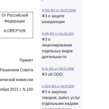
N 135-ФЗ от 26.07.2006
От Российской
ФЗ о защите
Федерации
конкуренции
А.ОВЕРЧУК
N 99-ФЗ от 04.05.2011
ФЗ о
лицензировании
отдельных видов
деятельности
Принят
N 14-ФЗ от 08.02.1998
Решением Совета
ФЗ об ООО
мической комиссии
N 223-ФЗ от 18.07.2011
тября 2021 г. N 100
ФЗ о закупках
товаров, работ, услуг
отдельными видами