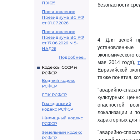
ПЭК25
безопасности сре
Постановление
Президиума ВС РФ
от 01.07.2026
Постановление
Президиума ВС РФ
4. Для целей пр
от 17.06.2026 N 5-
установленные
НАД26
экономического с
Подробнее...
мая 2014 года),
Кодексы СССР и
Евразийской экон
РСФСР
также понятия, к
Водный кодекс
РСФСР
"аварийно-спаса
ГПК РСФСР
культурных цен
Гражданский
опасностей, во
кодекс РСФСР
локализации и п
Жилищный кодекс
характерных для 
РСФСР
Земельный кодекс
"аварийно-спасат
РСФСР
аварийно-спасате