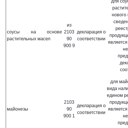
для соу
растит
нового
сведен
из
реест
соусы на основе
2103
декларация о
продукц
растительных масел
90
соответствии
является
900 9
не
пред
дек
соо
для май
вида нал
едином р
2103
продукц
декларация о
майонезы
90
является
соответствии
900 1
не
пред