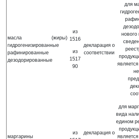
для м
гидроге
рафи
дезод
из
нового
масла (жиры)
1516
сведен
гидрогенизированные
декларация о
реест
из
рафинированные
соответствии
продукц
1517
дезодорированные
является
90
не
пред
дек
соо
для мар
вида нал
едином р
продукц
из
декларация о
маргарины
является