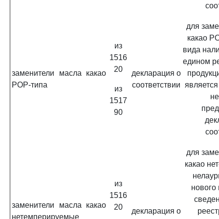
соо
для заме
какао Р
из
вида нал
1516
едином р
20
заменители масла какао
декларация о
продукц
POP-типа
соответствии
является
из
не
1517
пред
90
дек
соо
для заме
какао не
нелаур
из
нового
1516
сведен
заменители масла какао
20
декларация о
реест
нетемперируемые