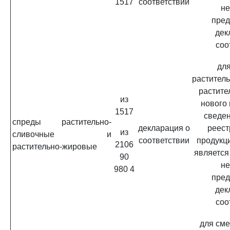
1517
соответствии
не
пред
дек
соо
для
растител
растите
из
нового
1517
сведен
спреды растительно-
декларация о
реест
из
сливочные и
соответствии
продукц
2106
растительно-жировые
является
90
не
980 4
пред
дек
соо
для сме