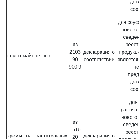
дек
соо
для соус
нового
сведен
из
реест
2103
декларация о
продукц
соусы майонезные
90
соответствии
является
900 9
не
пред
дек
соо
для
растите
нового
из
сведен
1516
реест
кремы на растительных
декларация о
20