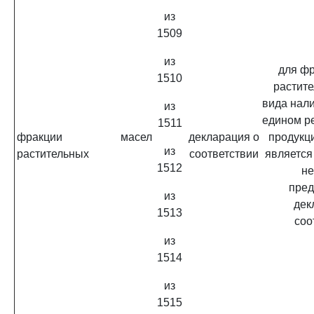
из
1509
из
для фр
1510
растит
вида нал
из
едином р
1511
фракции масел
декларация о
продукц
из
растительных
соответствии
является
1512
не
пред
из
дек
1513
соо
из
1514
из
1515