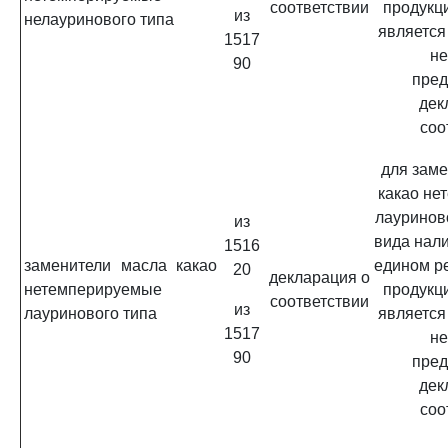
соответствии
продукц
из
нелауринового типа
является
1517
не
90
пред
дек
соо
для заме
какао не
лауринов
из
вида нал
1516
заменители масла какао
едином р
20
декларация о
нетемперируемые
продукц
соответствии
из
лауринового типа
является
1517
не
90
пред
дек
соо