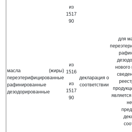
из
1517
90
для м
переэтер
рафи
дезод
из
нового
масла (жиры)
1516
сведен
переэтерифицированные
декларация о
реест
из
рафинированные
соответствии
продукц
1517
дезодорированные
является
90
не
пред
дек
соо