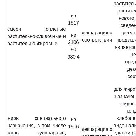
растител
растите
из
нового
1517
сведен
смеси топленые
декларация о
реест
из
растительно-сливочные и
соответствии
продукц
2106
растительно-жировые
является
90
не
980 4
пред
дек
соо
для жиро
назначен
жиров 
кон
жиры специального
хлебопе
из
назначения, в том числе
вида нал
1516
декларация о
жиры кулинарные,
едином р