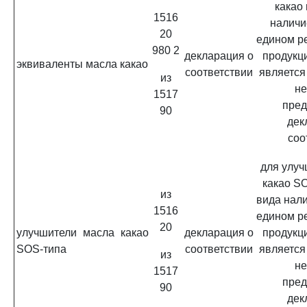
какао
1516
наличи
20
едином р
980 2
декларация о
продукц
эквиваленты масла какао
соответствии
является
из
не
1517
пред
90
дек
соо
для улуч
какао S
из
вида нал
1516
едином р
20
улучшители масла какао
декларация о
продукц
SOS-типа
соответствии
является
из
не
1517
пред
90
дек