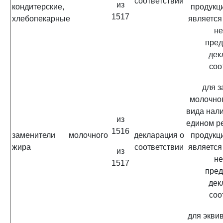
соответствии
из
кондитерские,
продукц
1517
хлебопекарные
является
не
пред
дек
соо
для з
молочно
вида нал
из
едином р
1516
заменители молочного
декларация о
продукц
жира
соответствии
является
из
не
1517
пред
дек
соо
для экви