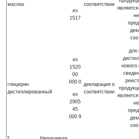
продукц
маслах
соответствии
является
из
не
1517
пред
дек
соо
для
дистил
из
нового
1520
сведен
00
реест
000 0
глицерин
декларация о
продукц
дистиллированный
соответствии
из
является
2905
не
45
пред
000 9
дек
соо
2. Непищевая