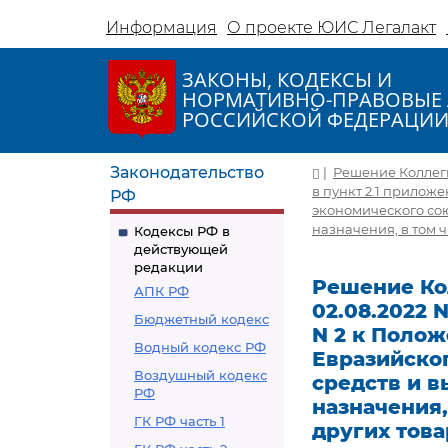
Информация
О проекте ЮИС Легалакт
ЗАКОНЫ, КОДЕКСЫ И
НОРМАТИВНО-ПРАВОВЫЕ 
РОССИЙСКОЙ ФЕДЕРАЦИ
Законодательство
|
Решение Коллеги
в пункт 2.1 прилож
РФ
экономического сою
назначения, в том 
Кодексы РФ в
действующей
редакции
Решение Ко
АПК РФ
02.08.2022 
Бюджетный кодекс
N 2 к Поло
Водный кодекс РФ
Евразийско
Воздушный кодекс
средств и 
РФ
назначения,
ГК РФ часть 1
других това