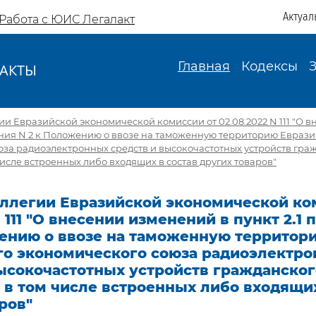
Актуал
Работа с ЮИС Легалакт
Главная
Кодексы
АКТЫ
И
и Евразийской экономической комиссии от 02.08.2022 N 111 "О 
ения N 2 к Положению о ввозе на таможенную территорию Евраз
за радиоэлектронных средств и высокочастотных устройств гра
числе встроенных либо входящих в состав других товаров"
ллегии Евразийской экономической ко
N 111 "О внесении изменений в пункт 2.1
жению о ввозе на таможенную территор
го экономического союза радиоэлектр
высокочастотных устройств гражданског
 в том числе встроенных либо входящих
ров"