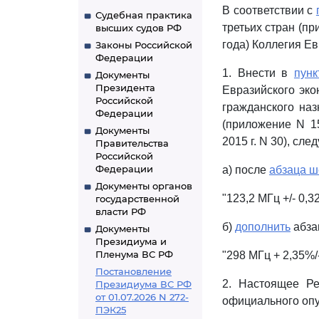
В соответствии с
Судебная практика
третьих стран (п
высших судов РФ
года) Коллегия Е
Законы Российской
Федерации
1. Внести в
пунк
Документы
Президента
Евразийского эко
Российской
гражданского наз
Федерации
(приложение N 1
Документы
2015 г. N 30), сл
Правительства
Российской
Федерации
а) после
абзаца ш
Документы органов
"123,2 МГц +/- 0,3
государственной
власти РФ
б)
дополнить
абза
Документы
Президиума и
Пленума ВС РФ
"298 МГц + 2,35%/-
Постановление
2. Настоящее Ре
Президиума ВС РФ
от 01.07.2026 N 272-
официального опу
ПЭК25