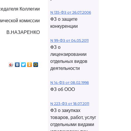
едателя Коллегии
N 135-ФЗ от 26.07.2006
ФЗ о защите
мической комиссии
конкуренции
В.НАЗАРЕНКО
N 99-ФЗ от 04.05.2011
ФЗ о
лицензировании
отдельных видов
деятельности
N 14-ФЗ от 08.02.1998
ФЗ об ООО
N 223-ФЗ от 18.07.2011
ФЗ о закупках
товаров, работ, услуг
отдельными видами