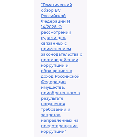
"Тематический
обзор ВС
Российской
Федерации N
14/2026. О
рассмотрении
судами дел,
связанных с
применением
законодательства о
противодействии
коррупции и
обращением в
доход Российской
Федерации
имущества,
приобретенного в
результате
нарушения
требований и
запретов,
направленных на
предотвращение
коррупции"