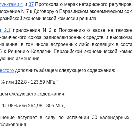
пунктами 4
и
37
Протокола о мерах нетарифного регулиров
риложение N 7 к Договору о Евразийском экономическом сою
вразийской экономической комиссии решила:
т 2.1
приложения N 2 к Положению о ввозе на таможе
номического союза радиоэлектронных средств и высокоча
начения, в том числе встроенных либо входящих в сост
5 к Решению Коллегии Евразийской экономической комис
едующие изменения:
естого
дополнить абзацем следующего содержания:
2% или 122,8 - 123,59 МГц;";
цем следующего содержания:
 11,08% или 264,98 - 305 МГц.".
шение вступает в силу по истечении 30 календарных
бликования.