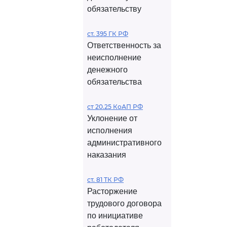
обязательству
ст. 395 ГК РФ
Ответственность за
неисполнение
денежного
обязательства
ст 20.25 КоАП РФ
Уклонение от
исполнения
административного
наказания
ст. 81 ТК РФ
Расторжение
трудового договора
по инициативе