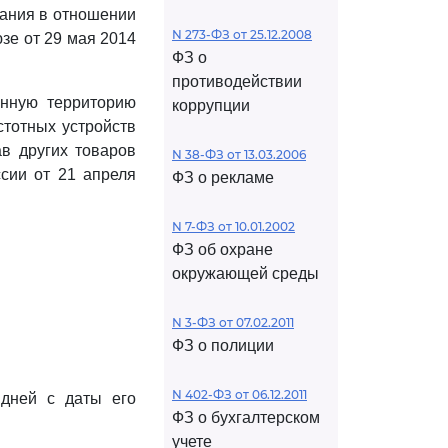
ания в отношении
N 273-ФЗ от 25.12.2008
зе от 29 мая 2014
ФЗ о
противодействии
нную территорию
коррупции
стотных устройств
ав других товаров
N 38-ФЗ от 13.03.2006
сии от 21 апреля
ФЗ о рекламе
N 7-ФЗ от 10.01.2002
ФЗ об охране
окружающей среды
N 3-ФЗ от 07.02.2011
ФЗ о полиции
N 402-ФЗ от 06.12.2011
 дней с даты его
ФЗ о бухгалтерском
учете