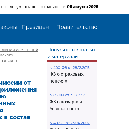
ьные документы по состоянию на:
08 августа 2026
Законы
Президент
Правительство
Популярные статьи
внесении изменений
ийского
и материалы
жданского
N 400-ФЗ от 28.12.2013
ФЗ о страховых
пенсиях
миссии от
 приложения
ию
N 69-ФЗ от 21.12.1994
ФЗ о пожарной
онных
безопасности
о
 в состав
N 40-ФЗ от 25.04.2002