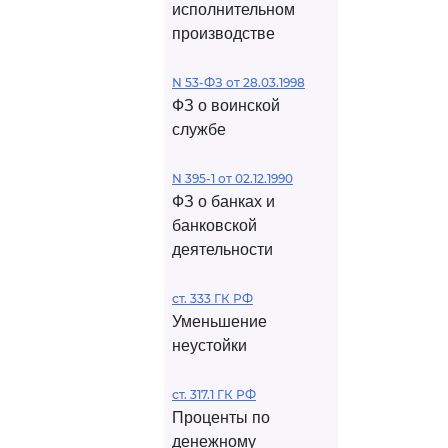
исполнительном
производстве
N 53-ФЗ от 28.03.1998
ФЗ о воинской
службе
N 395-1 от 02.12.1990
ФЗ о банках и
банковской
деятельности
ст. 333 ГК РФ
Уменьшение
неустойки
ст. 317.1 ГК РФ
Проценты по
денежному