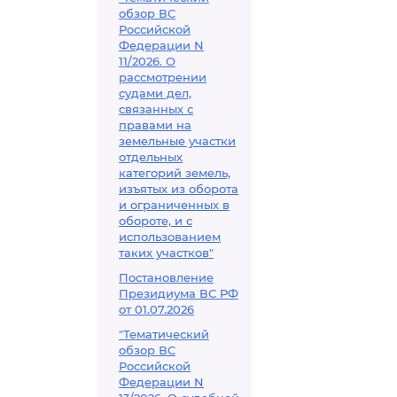
обзор ВС
Российской
Федерации N
11/2026. О
рассмотрении
судами дел,
связанных с
правами на
земельные участки
отдельных
категорий земель,
изъятых из оборота
и ограниченных в
обороте, и с
использованием
таких участков"
Постановление
Президиума ВС РФ
от 01.07.2026
"Тематический
обзор ВС
Российской
Федерации N