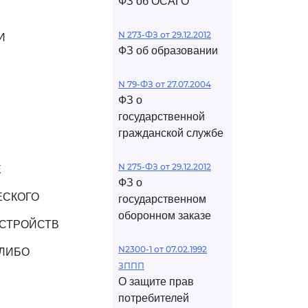
ФЗ об ОСАГО
N 273-ФЗ от 29.12.2012
И
ФЗ об образовании
N 79-ФЗ от 27.07.2004
ФЗ о
государственной
гражданской службе
N 275-ФЗ от 29.12.2012
Е
ФЗ о
ЕСКОГО
государственном
оборонном заказе
УСТРОЙСТВ
N2300-1 от 07.02.1992
 ЛИБО
ЗППП
О защите прав
потребителей