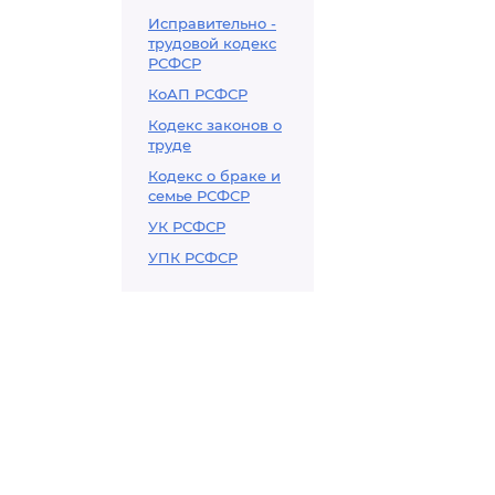
Исправительно -
трудовой кодекс
РСФСР
КоАП РСФСР
Кодекс законов о
труде
Кодекс о браке и
семье РСФСР
УК РСФСР
УПК РСФСР