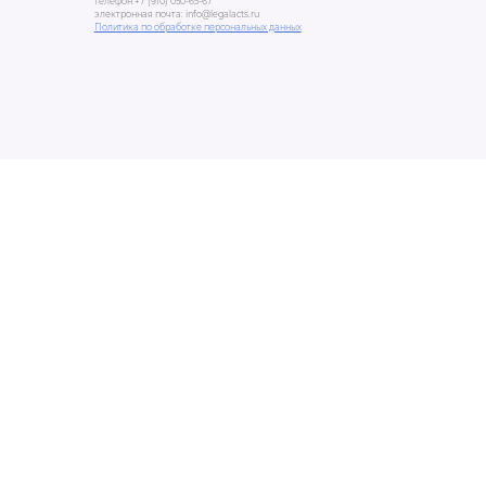
телефон +7 (910) 050-65-67
электронная почта: info@legalacts.ru
Политика по обработке персональных данных