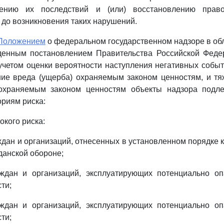
нению их последствий и (или) восстановлению право
до возникновения таких нарушений.
Положением
о федеральном государственном надзоре в об
денным постановлением Правительства Российской Феде
с учетом оценки вероятности наступления негативных событ
ние вреда (ущерба) охраняемым законом ценностям, и тя
охраняемым законом ценностям объекты надзора подл
риям риска:
окого риска:
ждан и организаций, отнесенных в установленном порядке к
данской обороне;
аждан и организаций, эксплуатирующих потенциально о
ти;
аждан и организаций, эксплуатирующих потенциально о
ти;