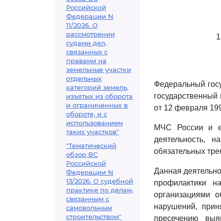
Российской
Федерации N
11/2026. О
рассмотрении
1
судами дел,
связанных с
правами на
земельные участки
отдельных
Федеральный госу
категорий земель,
государственный 
изъятых из оборота
и ограниченных в
от 12 февраля 199
обороте, и с
использованием
МЧС России и е
таких участков"
деятельность, 
"Тематический
обязательных тре
обзор ВС
Российской
Данная деятельно
Федерации N
13/2026. О судебной
профилактики н
практике по делам,
организациями о
связанным с
нарушений, прин
самовольным
строительством"
пресечению выя