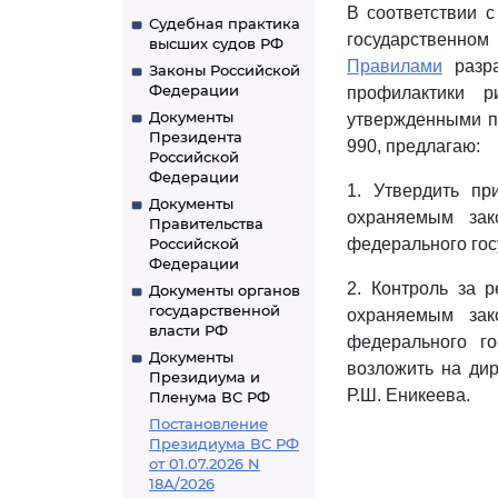
В соответствии 
Судебная практика
государственном 
высших судов РФ
Правилами
разра
Законы Российской
Федерации
профилактики р
Документы
утвержденными п
Президента
990, предлагаю:
Российской
Федерации
1. Утвердить п
Документы
охраняемым зак
Правительства
Российской
федерального гос
Федерации
2. Контроль за 
Документы органов
государственной
охраняемым зак
власти РФ
федерального г
Документы
возложить на ди
Президиума и
Р.Ш. Еникеева.
Пленума ВС РФ
Постановление
Президиума ВС РФ
от 01.07.2026 N
18А/2026