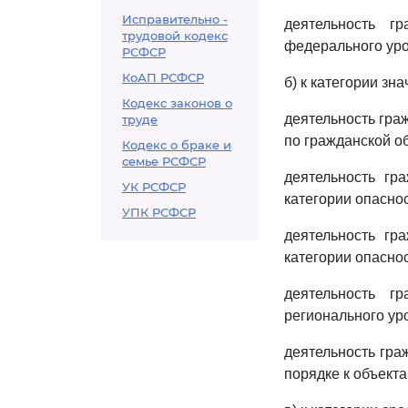
Исправительно -
деятельность г
трудовой кодекс
федерального уро
РСФСР
КоАП РСФСР
б) к категории зна
Кодекс законов о
деятельность гра
труде
по гражданской о
Кодекс о браке и
семье РСФСР
деятельность гр
УК РСФСР
категории опаснос
УПК РСФСР
деятельность гр
категории опаснос
деятельность г
регионального ур
деятельность гра
порядке к объект