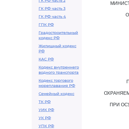
ГК РФ часть 2
МИНИСТ
ГК РФ часть 3
О
ГК РФ часть 4
ГПК РФ
Градостроительный
кодекс РФ
Жилищный кодекс
РФ
КАС РФ
Кодекс внутреннего
водного транспорта
Кодекс торгового
мореплавания РФ
ОХРАНЯЕМ
Семейный кодекс
ТК РФ
ПРИ ОС
УИК РФ
УК РФ
УПК РФ