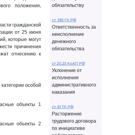
обязательству
вого положения,
ст. 395 ГК РФ
ласти гражданской
Ответственность за
рации от 25 июня
неисполнение
ий, которые могут
денежного
жести причинения
обязательства
ежат отнесению к
ст 20.25 КоАП РФ
Уклонение от
исполнения
административного
 категории особой
наказания
пасные объекты 1
ст. 81 ТК РФ
Расторжение
трудового договора
пасные объекты 2
по инициативе