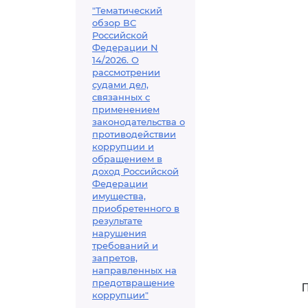
"Тематический
обзор ВС
Российской
Федерации N
14/2026. О
рассмотрении
судами дел,
связанных с
применением
законодательства о
противодействии
коррупции и
обращением в
доход Российской
Федерации
имущества,
приобретенного в
результате
нарушения
требований и
запретов,
направленных на
предотвращение
коррупции"