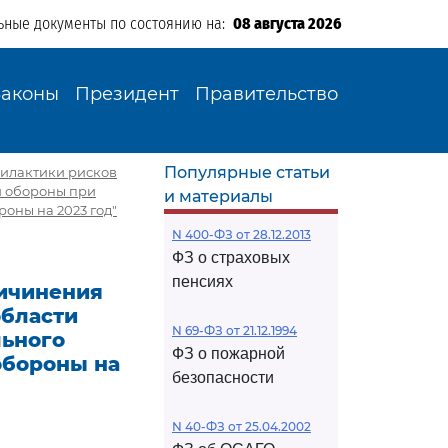
ьные документы по состоянию на:
08 августа 2026
Законы
Президент
Правительство
Популярные статьи
филактики рисков
й обороны при
и материалы
оны на 2023 год"
N 400-ФЗ от 28.12.2013
ФЗ о страховых
пенсиях
ичинения
области
N 69-ФЗ от 21.12.1994
льного
ФЗ о пожарной
обороны на
безопасности
N 40-ФЗ от 25.04.2002