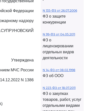
 государственный
сийской Федерации
N 135-ФЗ от 26.07.2006
ФЗ о защите
ожарному надзору
конкуренции
М.СУПРУНОВСКИЙ
N 99-ФЗ от 04.05.2011
ФЗ о
лицензировании
отдельных видов
деятельности
Утверждена
ением МЧС России
N 14-ФЗ от 08.02.1998
ФЗ об ООО
 14.12.2022 N 1386
N 223-ФЗ от 18.07.2011
ФЗ о закупках
товаров, работ, услуг
)
отдельными видами