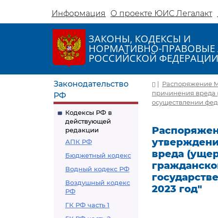
Информация
О проекте ЮИС Легалакт
ЗАКОНЫ, КОДЕКСЫ И
НОРМАТИВНО-ПРАВОВЫЕ 
РОССИЙСКОЙ ФЕДЕРАЦИ
Законодательство
|
Распоряжение МЧ
причинения вреда 
РФ
осуществлении феде
Кодексы РФ в
действующей
Распоряжени
редакции
утверждени
АПК РФ
вреда (уще
Бюджетный кодекс
гражданско
Водный кодекс РФ
государстве
Воздушный кодекс
2023 год"
РФ
ГК РФ часть 1