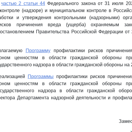
с
частью 2 статьи 44
Федерального закона от 31 июля 202
контроле (надзоре) и муниципальном контроле в Россий
ботки и утверждения контрольными (надзорными) орг
исков причинения вреда (ущерба) охраняемым зак
остановлением Правительства Российской Федерации от 2
рилагаемую
Программу
профилактики рисков причинения
оном ценностям в области гражданской обороны пр
ударственного надзора в области гражданской обороны на 2
реализацией
Программы
профилактики рисков причинени
оном ценностям в области гражданской обороны пр
осударственного надзора в области гражданской обор
ректора Департамента надзорной деятельности и профила
Замес