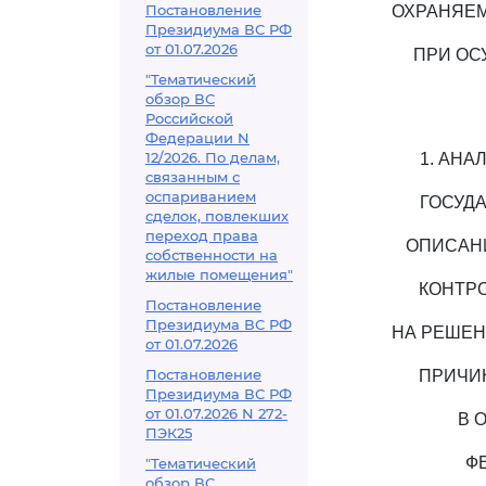
Постановление
ОХРАНЯЕМ
Президиума ВС РФ
от 01.07.2026
ПРИ ОС
"Тематический
обзор ВС
Российской
Федерации N
12/2026. По делам,
1. АН
связанным с
оспариванием
ГОСУД
сделок, повлекших
переход права
ОПИСАН
собственности на
жилые помещения"
КОНТРО
Постановление
Президиума ВС РФ
НА РЕШЕН
от 01.07.2026
Постановление
ПРИЧИ
Президиума ВС РФ
от 01.07.2026 N 272-
В 
ПЭК25
Ф
"Тематический
обзор ВС