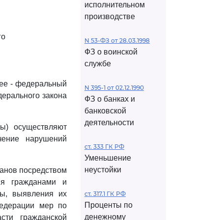
исполнительном
производстве
го
N 53-ФЗ от 28.03.1998
ФЗ о воинской
службе
лее - федеральный
N 395-1 от 02.12.1990
дерального закона
ФЗ о банках и
банковской
деятельности
ы) осуществляют
чение нарушений
ст. 333 ГК РФ
Уменьшение
неустойки
ганов посредством
ия гражданами и
ны, выявления их
ст. 317.1 ГК РФ
Проценты по
Федерации мер по
денежному
сти гражданской