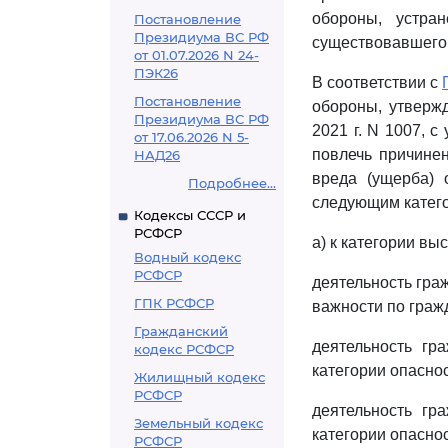
обороны, устра
Постановление
Президиума ВС РФ
существовавшего 
от 01.07.2026 N 24-
ПЭК26
В соответствии с
Постановление
обороны, утверж
Президиума ВС РФ
2021 г. N 1007, 
от 17.06.2026 N 5-
повлечь причине
НАД26
вреда (ущерба) 
Подробнее...
следующим катего
Кодексы СССР и
РСФСР
а) к категории выс
Водный кодекс
РСФСР
деятельность гра
ГПК РСФСР
важности по граж
Гражданский
деятельность гр
кодекс РСФСР
категории опаснос
Жилищный кодекс
РСФСР
деятельность гр
Земельный кодекс
категории опаснос
РСФСР