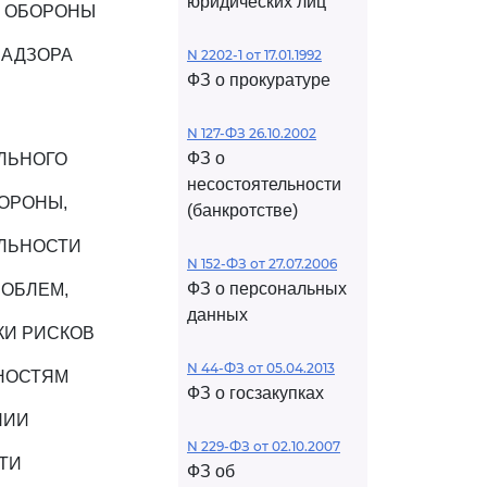
юридических лиц
Й ОБОРОНЫ
НАДЗОРА
N 2202-1 от 17.01.1992
ФЗ о прокуратуре
N 127-ФЗ 26.10.2002
ФЗ о
ЛЬНОГО
несостоятельности
ОРОНЫ,
(банкротстве)
ЛЬНОСТИ
N 152-ФЗ от 27.07.2006
ФЗ о персональных
РОБЛЕМ,
данных
КИ РИСКОВ
N 44-ФЗ от 05.04.2013
НОСТЯМ
ФЗ о госзакупках
НИИ
N 229-ФЗ от 02.10.2007
ТИ
ФЗ об