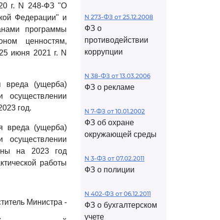
0 г. N 248-ФЗ "О
ской Федерации" и
N 273-ФЗ от 25.12.2008
ФЗ о
анами программы
противодействии
оном ценностям,
коррупции
5 июня 2021 г. N
N 38-ФЗ от 13.03.2006
 вреда (ущерба)
ФЗ о рекламе
и осуществлении
023 год.
N 7-ФЗ от 10.01.2002
ФЗ об охране
я вреда (ущерба)
окружающей среды
и осуществлении
оны на 2023 год
N 3-ФЗ от 07.02.2011
ктической работы
ФЗ о полиции
N 402-ФЗ от 06.12.2011
титель Министра -
ФЗ о бухгалтерском
учете