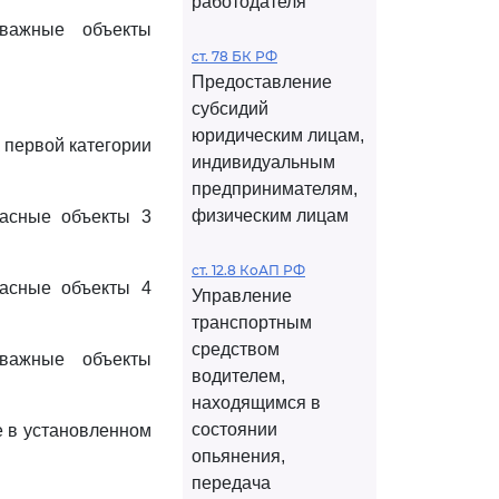
работодателя
 важные объекты
ст. 78 БК РФ
Предоставление
субсидий
юридическим лицам,
 первой категории
индивидуальным
предпринимателям,
физическим лицам
пасные объекты 3
ст. 12.8 КоАП РФ
пасные объекты 4
Управление
транспортным
средством
 важные объекты
водителем,
находящимся в
состоянии
е в установленном
опьянения,
передача