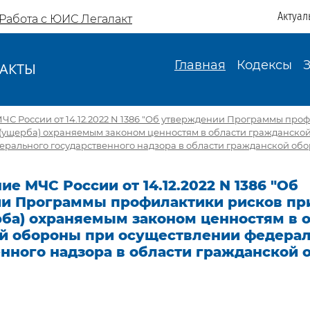
Актуал
Работа с ЮИС Легалакт
Главная
Кодексы
АКТЫ
И
С России от 14.12.2022 N 1386 "Об утверждении Программы про
(ущерба) охраняемым законом ценностям в области гражданско
рального государственного надзора в области гражданской обор
е МЧС России от 14.12.2022 N 1386 "Об
и Программы профилактики рисков пр
рба) охраняемым законом ценностям в 
й обороны при осуществлении федера
нного надзора в области гражданской 