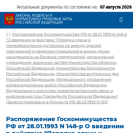
Актуальные документы по состоянию на:
07 августа 2026
ЗАКОНЫ, КОДЕКСЫ И
НОРМАТИВНО-ПРАВОВЫЕ АКТЫ
РОССИЙСКОЙ ФЕДЕРАЦИИ
|
Распоряжение Госкомимущества РФ от 28.01.1993 N 148-р
"О введении в действие "Порядка сдачи и
переоформления договоров на аренду зданий,
сооружений и нежилых помещений в жилых домах,
находящихся на балансе предприятий, организаций,
учреждений, воинских частей Министерства обороны
Российской Федерации, Министерства безопасности
Российской Федерации, Министерства внутренних дел
Российской Федерации, Федерального управления
железнодорожных войск Российской Федерации,
Федерального агентства правительственной связи и
информации при Президенте Российской Федерации"
(Зарегистрировано в Минюсте РФ 26.03.1993 N 193)
Распоряжение Госкомимущества
РФ от 28.01.1993 N 148-р О введении