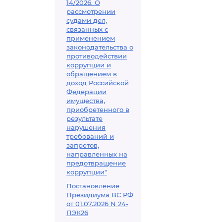
14/2026. О
рассмотрении
судами дел,
связанных с
применением
законодательства о
противодействии
коррупции и
обращением в
доход Российской
Федерации
имущества,
приобретенного в
результате
нарушения
требований и
запретов,
направленных на
предотвращение
коррупции"
Постановление
Президиума ВС РФ
от 01.07.2026 N 24-
ПЭК26