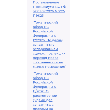
Постановление
Президиума ВС РФ
от 01.07.2026 N 272-
ПЭК25
"Тематический
обзор ВС
Российской
Федерации N
12/2026. По делам,
связанным с
оспариванием
сделок, повлекших
переход права
собственности на
жилые помещения"
"Тематический
обзор ВС
Российской
Федерации N
11/2026. О
рассмотрении
судами дел,
связанных с
правами на