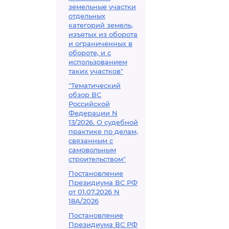
земельные участки
отдельных
категорий земель,
изъятых из оборота
и ограниченных в
обороте, и с
использованием
таких участков"
"Тематический
обзор ВС
Российской
Федерации N
13/2026. О судебной
практике по делам,
связанным с
самовольным
строительством"
Постановление
Президиума ВС РФ
от 01.07.2026 N
18А/2026
Постановление
Президиума ВС РФ