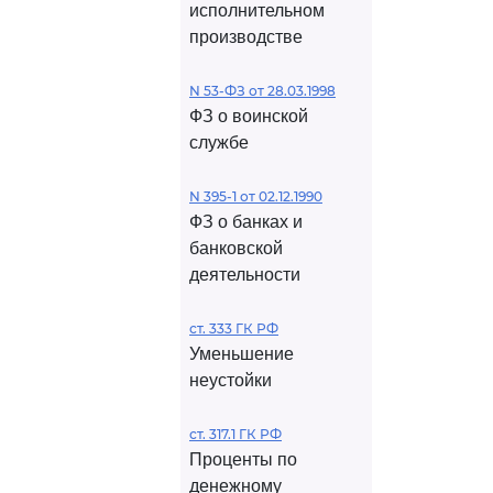
исполнительном
производстве
N 53-ФЗ от 28.03.1998
ФЗ о воинской
службе
N 395-1 от 02.12.1990
ФЗ о банках и
банковской
деятельности
ст. 333 ГК РФ
Уменьшение
неустойки
ст. 317.1 ГК РФ
Проценты по
денежному