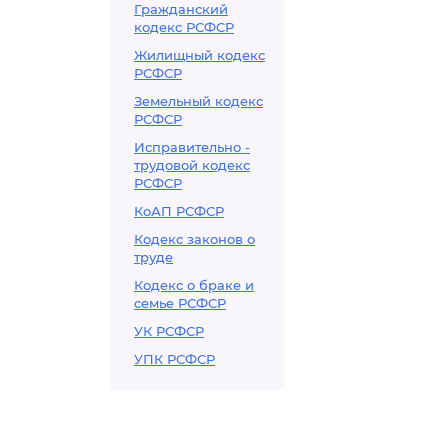
Гражданский
кодекс РСФСР
Жилищный кодекс
РСФСР
Земельный кодекс
РСФСР
Исправительно -
трудовой кодекс
РСФСР
КоАП РСФСР
Кодекс законов о
труде
Кодекс о браке и
семье РСФСР
УК РСФСР
УПК РСФСР