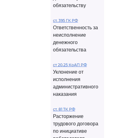
обязательству
ст. 395 ГК РФ
Ответственность за
неисполнение
денежного
обязательства
ст 20.25 КоАП РФ
Уклонение от
исполнения
административного
наказания
ст. 81 ТК РФ
Расторжение
трудового договора
по инициативе