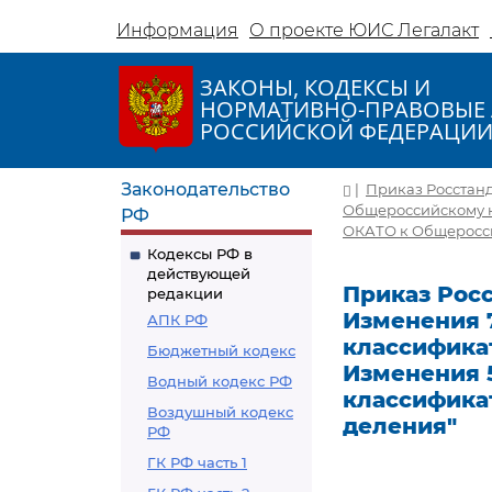
Информация
О проекте ЮИС Легалакт
ЗАКОНЫ, КОДЕКСЫ И
НОРМАТИВНО-ПРАВОВЫЕ 
РОССИЙСКОЙ ФЕДЕРАЦИ
Законодательство
|
Приказ Росстанд
Общероссийскому к
РФ
ОКАТО к Общеросси
Кодексы РФ в
действующей
Приказ Росс
редакции
Изменения 
АПК РФ
классифика
Бюджетный кодекс
Изменения 
Водный кодекс РФ
классифика
Воздушный кодекс
деления"
РФ
ГК РФ часть 1