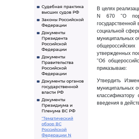
Судебная практика
В целях реализа
высших судов РФ
N 670 "О поря
Законы Российской
государственной 
Федерации
социальной сферы
Документы
Президента
муниципальных о
Российской
общероссийских
Федерации
утвержденных пос
Документы
"Об общероссийс
Правительства
Российской
приказываю:
Федерации
Утвердить Изме
Документы органов
государственной
муниципальных о
власти РФ
классификатору 
Документы
введения в действ
Президиума и
Пленума ВС РФ
"Тематический
обзор ВС
Российской
Федерации N