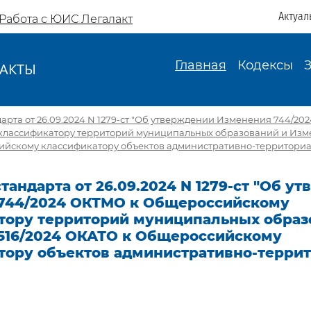
Актуал
Работа с ЮИС Легалакт
Главная
Кодексы
АКТЫ
И
арта от 26.09.2024 N 1279-ст "Об утверждении Изменения 744/20
лассификатору территорий муниципальных образований и Изме
йскому классификатору объектов административно-территориа
тандарта от 26.09.2024 N 1279-ст "Об у
744/2024 ОКТМО к Общероссийскому
тору территорий муниципальных образ
516/2024 ОКАТО к Общероссийскому
тору объектов административно-терри