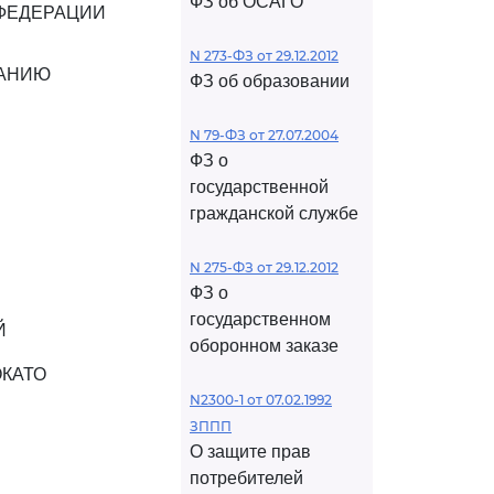
ФЗ об ОСАГО
ФЕДЕРАЦИИ
N 273-ФЗ от 29.12.2012
ВАНИЮ
ФЗ об образовании
N 79-ФЗ от 27.07.2004
ФЗ о
государственной
гражданской службе
N 275-ФЗ от 29.12.2012
ФЗ о
государственном
Й
оборонном заказе
ОКАТО
N2300-1 от 07.02.1992
ЗППП
О защите прав
потребителей