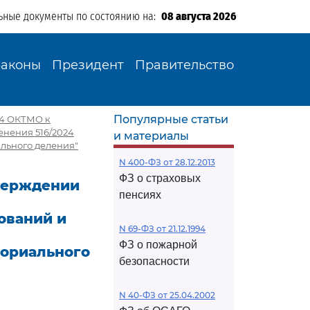
ьные документы по состоянию на:
08 августа 2026
Законы
Президент
Правительство
Популярные статьи
24 ОКТМО к
нения 516/2024
и материалы
льного деления"
N 400-ФЗ от 28.12.2013
ФЗ о страховых
тверждении
пенсиях
ований и
N 69-ФЗ от 21.12.1994
ФЗ о пожарной
ториального
безопасности
N 40-ФЗ от 25.04.2002