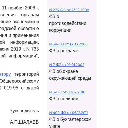
11 ноября 2006 г.
N 273-ФЗ от 25.12.2008
вления органам
ФЗ о
ояние экономики и
противодействии
радской области о
коррупции
ения и применения
ной информации,
N 38-ФЗ от 13.03.2006
юня 2019 г. N 733
ФЗ о рекламе
ной информации",
N 7-ФЗ от 10.01.2002
ФЗ об охране
атору
территорий
окружающей среды
 Общероссийскому
К 019-95 с датой
N 3-ФЗ от 07.02.2011
ФЗ о полиции
Руководитель
N 402-ФЗ от 06.12.2011
ФЗ о бухгалтерском
А.П.ШАЛАЕВ
учете