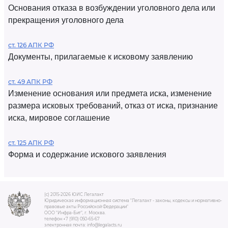
Основания отказа в возбуждении уголовного дела или
прекращения уголовного дела
ст. 126 АПК РФ
Документы, прилагаемые к исковому заявлению
ст. 49 АПК РФ
Изменение основания или предмета иска, изменение
размера исковых требований, отказ от иска, признание
иска, мировое соглашение
ст. 125 АПК РФ
Форма и содержание искового заявления
(c) 2015-2026 ЮИС Легалакт
Юридическая информационная система "Легалакт - законы, кодексы и нормативно-
правовые акты Российской Федерации"
ООО "Инфра-Бит", г. Москва.
телефон +7 (910) 050-65-67
электронная почта: info@legalacts.ru