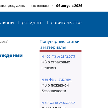
ьные документы по состоянию на:
06 августа 2026
Законы
Президент
Правительство
Популярные статьи
арта"
и материалы
верждении
N 400-ФЗ от 28.12.2013
ФЗ о страховых
пенсиях
N 69-ФЗ от 21.12.1994
ФЗ о пожарной
безопасности
N 40-ФЗ от 25.04.2002