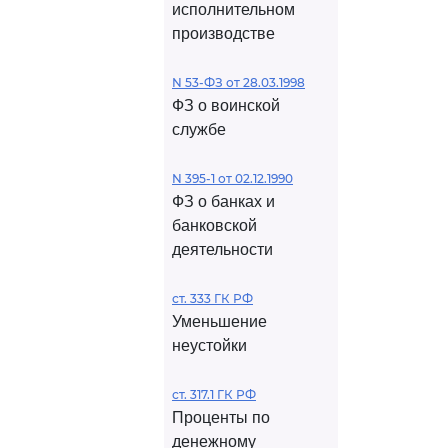
исполнительном
производстве
N 53-ФЗ от 28.03.1998
ФЗ о воинской
службе
N 395-1 от 02.12.1990
ФЗ о банках и
банковской
деятельности
ст. 333 ГК РФ
Уменьшение
неустойки
ст. 317.1 ГК РФ
Проценты по
денежному