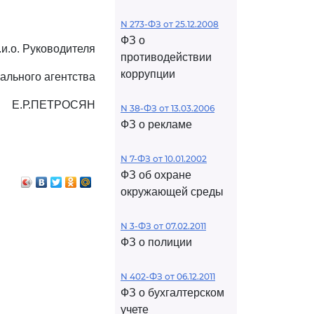
N 273-ФЗ от 25.12.2008
ФЗ о
.и.о. Руководителя
противодействии
коррупции
ального агентства
Е.Р.ПЕТРОСЯН
N 38-ФЗ от 13.03.2006
ФЗ о рекламе
N 7-ФЗ от 10.01.2002
ФЗ об охране
окружающей среды
N 3-ФЗ от 07.02.2011
ФЗ о полиции
N 402-ФЗ от 06.12.2011
ФЗ о бухгалтерском
учете