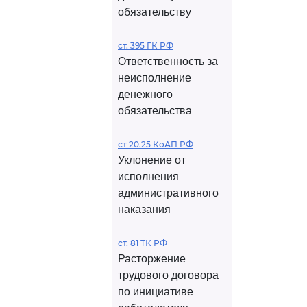
обязательству
ст. 395 ГК РФ
Ответственность за
неисполнение
денежного
обязательства
ст 20.25 КоАП РФ
Уклонение от
исполнения
административного
наказания
ст. 81 ТК РФ
Расторжение
трудового договора
по инициативе