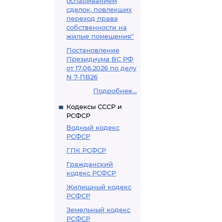
оспариванием
сделок, повлекших
переход права
собственности на
жилые помещения"
Постановление
Президиума ВС РФ
от 17.06.2026 по делу
N 7-ПВ26
Подробнее...
Кодексы СССР и
РСФСР
Водный кодекс
РСФСР
ГПК РСФСР
Гражданский
кодекс РСФСР
Жилищный кодекс
РСФСР
Земельный кодекс
РСФСР