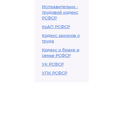
Исправительно -
трудовой кодекс
РСФСР
КоАП РСФСР
Кодекс законов о
труде
Кодекс о браке и
семье РСФСР
УК РСФСР
УПК РСФСР