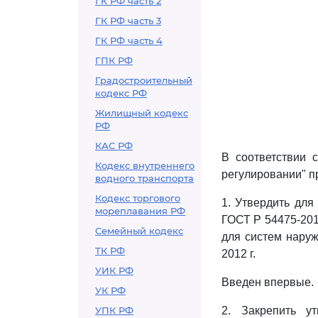
ГК РФ часть 2
ГК РФ часть 3
ГК РФ часть 4
ГПК РФ
Градостроительный
кодекс РФ
Жилищный кодекс
РФ
КАС РФ
В соответствии
Кодекс внутреннего
регулировании" п
водного транспорта
Кодекс торгового
1. Утвердить дл
мореплавания РФ
ГОСТ Р 54475-201
Семейный кодекс
для систем наруж
ТК РФ
2012 г.
УИК РФ
Введен впервые.
УК РФ
УПК РФ
2. Закрепить у