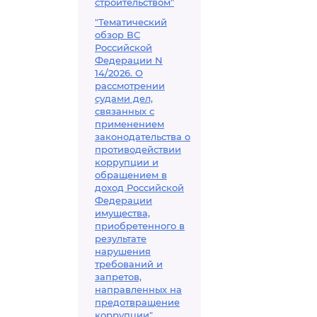
строительством"
"Тематический
обзор ВС
Российской
Федерации N
14/2026. О
рассмотрении
судами дел,
связанных с
применением
законодательства о
противодействии
коррупции и
обращением в
доход Российской
Федерации
имущества,
приобретенного в
результате
нарушения
требований и
запретов,
направленных на
предотвращение
коррупции"