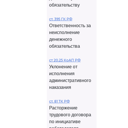
обязательству
ст. 395 ГК РФ
Ответственность за
неисполнение
денежного
обязательства
ст 20.25 КоАП РФ
Уклонение от
исполнения
административного
наказания
ст. 81 ТК РФ
Расторжение
трудового договора
по инициативе