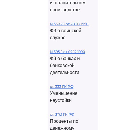
исполнительном
производстве
N 53-ФЗ от 28.03.1998
ФЗ о воинской
службе
N 395-1 от 02.12.1990
ФЗ о банках и
банковской
деятельности
ст. 333 ГК РФ
Уменьшение
неустойки
ст. 317.1 ГК РФ
Проценты по
денежному