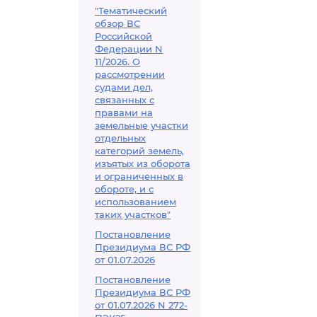
"Тематический
обзор ВС
Российской
Федерации N
11/2026. О
рассмотрении
судами дел,
связанных с
правами на
земельные участки
отдельных
категорий земель,
изъятых из оборота
и ограниченных в
обороте, и с
использованием
таких участков"
Постановление
Президиума ВС РФ
от 01.07.2026
Постановление
Президиума ВС РФ
от 01.07.2026 N 272-