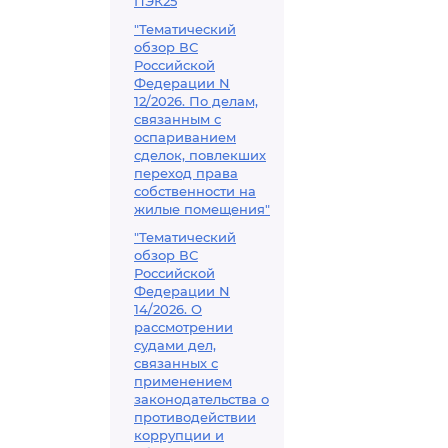
ПЭК25
"Тематический
обзор ВС
Российской
Федерации N
12/2026. По делам,
связанным с
оспариванием
сделок, повлекших
переход права
собственности на
жилые помещения"
"Тематический
обзор ВС
Российской
Федерации N
14/2026. О
рассмотрении
судами дел,
связанных с
применением
законодательства о
противодействии
коррупции и