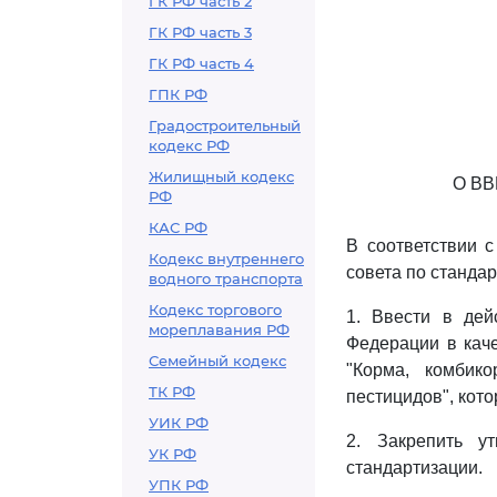
ГК РФ часть 2
ГК РФ часть 3
ГК РФ часть 4
ГПК РФ
Градостроительный
кодекс РФ
Жилищный кодекс
О В
РФ
КАС РФ
В соответствии с
Кодекс внутреннего
совета по станда
водного транспорта
Кодекс торгового
1. Ввести в дей
мореплавания РФ
Федерации в кач
Семейный кодекс
"Корма, комбик
ТК РФ
пестицидов", кот
УИК РФ
2. Закрепить у
УК РФ
стандартизации.
УПК РФ