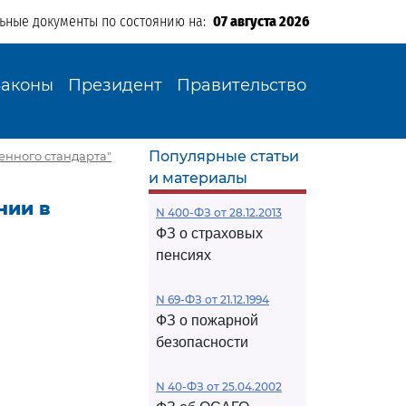
льные документы по состоянию на:
07 августа 2026
Законы
Президент
Правительство
Популярные статьи
венного стандарта"
и материалы
нии в
N 400-ФЗ от 28.12.2013
ФЗ о страховых
пенсиях
N 69-ФЗ от 21.12.1994
ФЗ о пожарной
безопасности
N 40-ФЗ от 25.04.2002