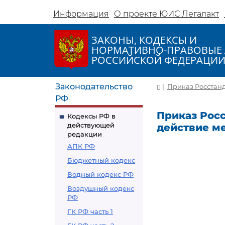
Информация
О проекте ЮИС Легалакт
ЗАКОНЫ, КОДЕКСЫ И
НОРМАТИВНО-ПРАВОВЫЕ 
РОССИЙСКОЙ ФЕДЕРАЦИ
Законодательство
|
Приказ Росстанда
РФ
Приказ Росст
Кодексы РФ в
действующей
действие м
редакции
АПК РФ
Бюджетный кодекс
Водный кодекс РФ
Воздушный кодекс
РФ
ГК РФ часть 1