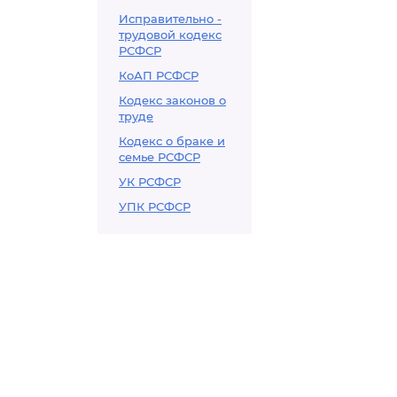
Исправительно -
трудовой кодекс
РСФСР
КоАП РСФСР
Кодекс законов о
труде
Кодекс о браке и
семье РСФСР
УК РСФСР
УПК РСФСР