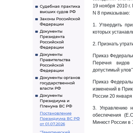
19 ноября 2010 г. 
Судебная практика
высших судов РФ
N 8 приказываю:
Законы Российской
Федерации
1. Утвердить п
Документы
которых устанавл
Президента
Российской
2. Признать утрат
Федерации
Документы
Приказ Федеральн
Правительства
Перечня видов 
Российской
допустимый улов" 
Федерации
Документы органов
Приказ Федеральн
государственной
власти РФ
изменений в Прик
Документы
России 20 января 
Президиума и
Пленума ВС РФ
3. Управлению н
Постановление
обеспечения (Е.
Президиума ВС РФ
Минюст России в 
от 01.07.2026
"Тематический