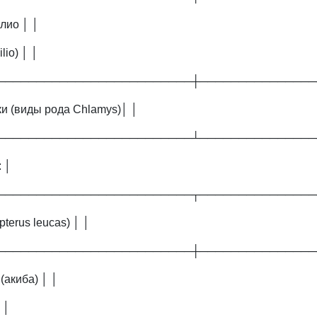
лио │ │
lio) │ │
─────────────────────────┼───────────────
и (виды рода Chlamys)│ │
─────────────────────────┴───────────────
 │
─────────────────────────┬───────────────
terus leucas) │ │
─────────────────────────┼───────────────
(акиба) │ │
 │