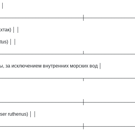
 │
─────────────────────────┼───────────────
хтак) │ │
tus) │ │
─────────────────────────┴───────────────
ы, за исключением внутренних морских вод │
─────────────────────────┬───────────────
─────────────────────────┼───────────────
ser ruthenus) │ │
─────────────────────────┼───────────────