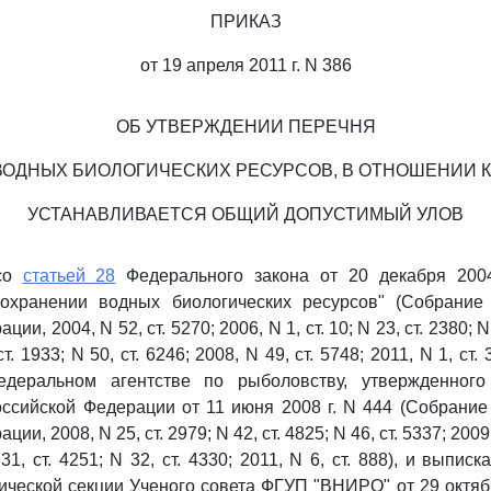
ПРИКАЗ
от 19 апреля 2011 г. N 386
ОБ УТВЕРЖДЕНИИ ПЕРЕЧНЯ
ВОДНЫХ БИОЛОГИЧЕСКИХ РЕСУРСОВ, В ОТНОШЕНИИ 
УСТАНАВЛИВАЕТСЯ ОБЩИЙ ДОПУСТИМЫЙ УЛОВ
 со
статьей 28
Федерального закона от 20 декабря 200
охранении водных биологических ресурсов" (Собрание 
ии, 2004, N 52, ст. 5270; 2006, N 1, ст. 10; N 23, ст. 2380; N 
ст. 1933; N 50, ст. 6246; 2008, N 49, ст. 5748; 2011, N 1, ст. 
деральном агентстве по рыболовству, утвержденного
ссийской Федерации от 11 июня 2008 г. N 444 (Собрание
и, 2008, N 25, ст. 2979; N 42, ст. 4825; N 46, ст. 5337; 2009,
 31, ст. 4251; N 32, ст. 4330; 2011, N 6, ст. 888), и выпис
ической секции Ученого совета ФГУП "ВНИРО" от 29 октября