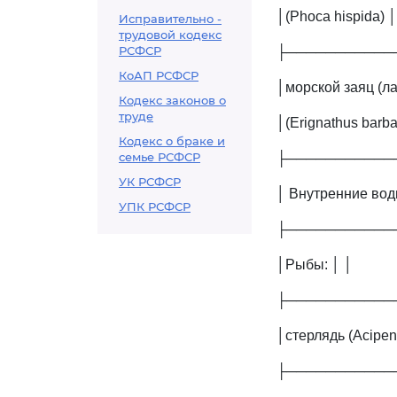
│(Phoca hispida) │
Исправительно -
трудовой кодекс
РСФСР
├───────────
КоАП РСФСР
│морской заяц (ла
Кодекс законов о
труде
│(Erignathus barba
Кодекс о браке и
семье РСФСР
├───────────
УК РСФСР
│ Внутренние вод
УПК РСФСР
├───────────
│Рыбы: │ │
├───────────
│стерлядь (Acipen
├───────────