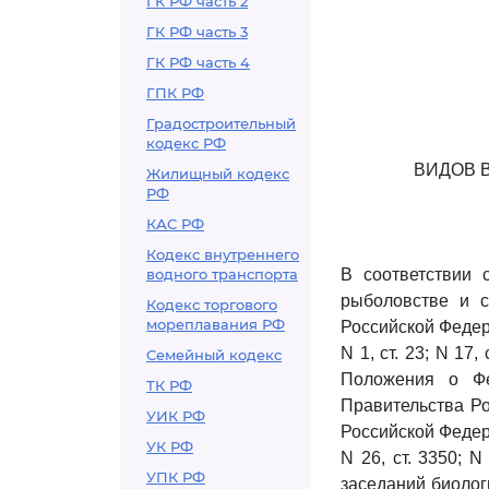
ГК РФ часть 2
ГК РФ часть 3
ГК РФ часть 4
ГПК РФ
Градостроительный
кодекс РФ
ВИДОВ 
Жилищный кодекс
РФ
КАС РФ
Кодекс внутреннего
водного транспорта
В соответствии
рыболовстве и с
Кодекс торгового
мореплавания РФ
Российской Федерац
N 1, ст. 23; N 17, 
Семейный кодекс
Положения о Фе
ТК РФ
Правительства Ро
УИК РФ
Российской Федераци
УК РФ
N 26, ст. 3350; N
УПК РФ
заседаний биолог