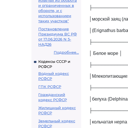
изъятых из оборота
и ограниченных в
├───────────
обороте, и с
использованием
│морской заяц (ла
таких участков"
Постановление
│(Erignathus barba
Президиума ВС РФ
от 17.06.2026 N 5-
├───────────
НАД26
Подробнее...
│ Белое море │
Кодексы СССР и
├───────────
РСФСР
Водный кодекс
│Млекопитающие:
РСФСР
ГПК РСФСР
├───────────
Гражданский
│белуха (Delphinap
кодекс РСФСР
Жилищный кодекс
├───────────
РСФСР
Земельный кодекс
│кольчатая нерпа 
РСФСР