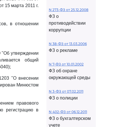
от 15 марта 2011 г.
N 273-ФЗ от 25.12.2008
ФЗ о
противодействии
сов, в отношении
коррупции
N 38-ФЗ от 13.03.2006
ФЗ о рекламе
9 "Об утверждении
вливается общий
N 7-ФЗ от 10.01.2002
040);
ФЗ об охране
окружающей среды
 1203 "О внесении
трирован Минюстом
N 3-ФЗ от 07.02.2011
ФЗ о полиции
лением правового
ую регистрацию в
N 402-ФЗ от 06.12.2011
ФЗ о бухгалтерском
учете