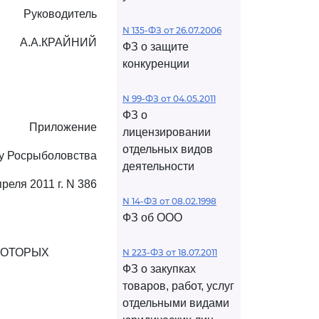
Руководитель
N 135-ФЗ от 26.07.2006
А.А.КРАЙНИЙ
ФЗ о защите
конкуренции
N 99-ФЗ от 04.05.2011
ФЗ о
Приложение
лицензировании
отдельных видов
зу Росрыболовства
деятельности
преля 2011 г. N 386
N 14-ФЗ от 08.02.1998
ФЗ об ООО
КОТОРЫХ
N 223-ФЗ от 18.07.2011
ФЗ о закупках
товаров, работ, услуг
отдельными видами