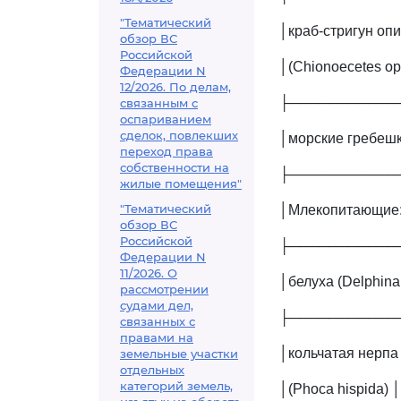
"Тематический
│краб-стригун опи
обзор ВС
Российской
│(Chionoecetes opi
Федерации N
12/2026. По делам,
├───────────
связанным с
оспариванием
сделок, повлекших
│морские гребешк
переход права
собственности на
├───────────
жилые помещения"
"Тематический
│Млекопитающие:
обзор ВС
Российской
├───────────
Федерации N
11/2026. О
│белуха (Delphinap
рассмотрении
судами дел,
├───────────
связанных с
правами на
│кольчатая нерпа 
земельные участки
отдельных
категорий земель,
│(Phoca hispida) │