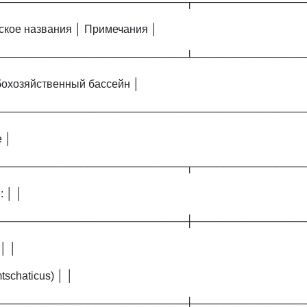
─────────────────────────┬───────────────
нское названия │ Примечания │
─────────────────────────┴───────────────
бохозяйственный бассейн │
─────────────────────────────────────────
 │
─────────────────────────┬───────────────
 │ │
─────────────────────────┼───────────────
│ │
tschaticus) │ │
─────────────────────────┼───────────────