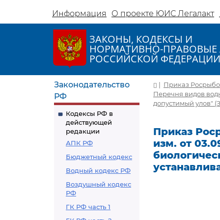
Информация
О проекте ЮИС Легалакт
ЗАКОНЫ, КОДЕКСЫ И
НОРМАТИВНО-ПРАВОВЫЕ 
РОССИЙСКОЙ ФЕДЕРАЦИ
Законодательство
|
Приказ Росрыболов
Перечня видов вод
РФ
допустимый улов" (
Кодексы РФ в
действующей
Приказ Росры
редакции
изм. от 03.
АПК РФ
биологичес
Бюджетный кодекс
устанавлив
Водный кодекс РФ
Воздушный кодекс
РФ
ГК РФ часть 1