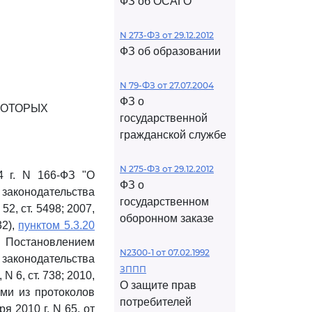
ФЗ об ОСАГО
N 273-ФЗ от 29.12.2012
ФЗ об образовании
N 79-ФЗ от 27.07.2004
ФЗ о
КОТОРЫХ
государственной
гражданской службе
N 275-ФЗ от 29.12.2012
4 г. N 166-ФЗ "О
ФЗ о
законодательства
государственном
52, ст. 5498; 2007,
оборонном заказе
32),
пунктом 5.3.20
 Постановлением
N2300-1 от 07.02.1992
 законодательства
ЗППП
 N 6, ст. 738; 2010,
О защите прав
ками из протоколов
потребителей
 2010 г. N 65, от