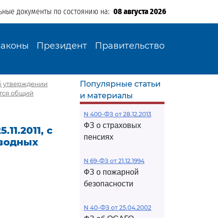
ьные документы по состоянию на:
08 августа 2026
Законы
Президент
Правительство
Популярные статьи
"Об утверждении
ется общий
и материалы
N 400-ФЗ от 28.12.2013
ФЗ о страховых
11.2011, с
пенсиях
 водных
N 69-ФЗ от 21.12.1994
ФЗ о пожарной
безопасности
N 40-ФЗ от 25.04.2002