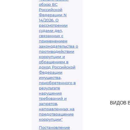
обзор ВС
Российской
Федерации N
14/2026. О
рассмотрении
судами дел,
связанных с
применением
законодательства о
противодействии
коррупции и
обращением в
доход Российской
Федерации
имущества,
приобретенного в
результате
нарушения
требований и
ВИДОВ 
запретов,
направленных на
предотвращение
коррупции"
Постановление