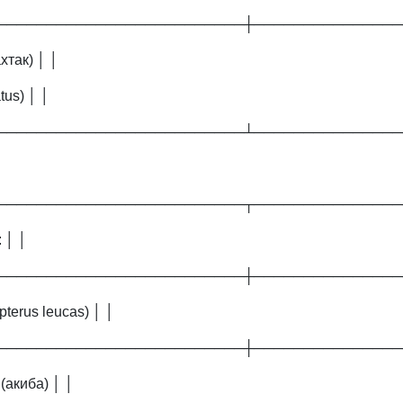
─────────────────────────┼───────────────
хтак) │ │
tus) │ │
─────────────────────────┴───────────────
─────────────────────────┬───────────────
 │ │
─────────────────────────┼───────────────
terus leucas) │ │
─────────────────────────┼───────────────
(акиба) │ │