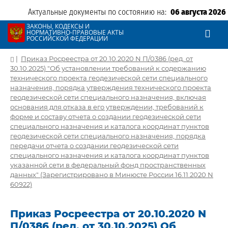
Актуальные документы по состоянию на:
06 августа 2026
ЗАКОНЫ, КОДЕКСЫ И
НОРМАТИВНО-ПРАВОВЫЕ АКТЫ
РОССИЙСКОЙ ФЕДЕРАЦИИ
|
Приказ Росреестра от 20.10.2020 N П/0386 (ред. от
30.10.2025) "Об установлении требований к содержанию
технического проекта геодезической сети специального
назначения, порядка утверждения технического проекта
геодезической сети специального назначения, включая
основания для отказа в его утверждении, требований к
форме и составу отчета о создании геодезической сети
специального назначения и каталога координат пунктов
геодезической сети специального назначения, порядка
передачи отчета о создании геодезической сети
специального назначения и каталога координат пунктов
указанной сети в федеральный фонд пространственных
данных" (Зарегистрировано в Минюсте России 16.11.2020 N
60922)
Приказ Росреестра от 20.10.2020 N
П/0386 (ред. от 30.10.2025) Об