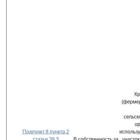
Кр
(фермер
сельск
ор
Подпункт 8 пункта 2
использ
статьи 39.3
В собственность за
участок