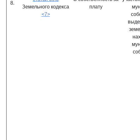
8.
Земельного кодекса
плату
му
<7>
соб
выде
земе
на
му
со