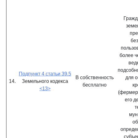
Гражд
земе
пре
бе
пользов
более ч
вед
подсобно
Подпункт 4 статьи 39.5
В собственность
для 
14.
Земельного кодекса
бесплатно
кр
<13>
(фермер
его д
т
мун
об
опреде
субъе