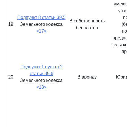
имеющ
уча
Подпункт 8 статьи 39.5
п
В собственность
19.
Земельного кодекса
(б
бесплатно
<17>
по
предн
сельск
пр
Подпункт 1 пункта 2
статьи 39.6
20.
В аренду
Юрид
Земельного кодекса
<18>