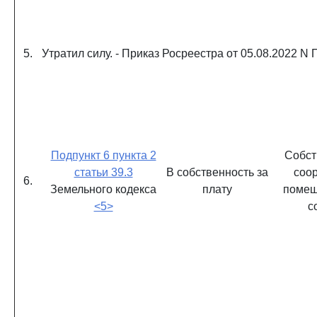
5.
Утратил силу. - Приказ Росреестра от 05.08.2022 N 
Подпункт 6 пункта 2
Собст
статьи 39.3
В собственность за
соо
6.
Земельного кодекса
плату
помещ
<5>
с