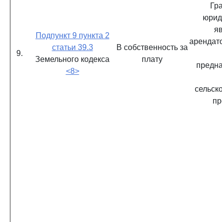
Гр
юрид
я
Подпункт 9 пункта 2
арендат
статьи 39.3
В собственность за
9.
Земельного кодекса
плату
предна
<8>
сельск
пр