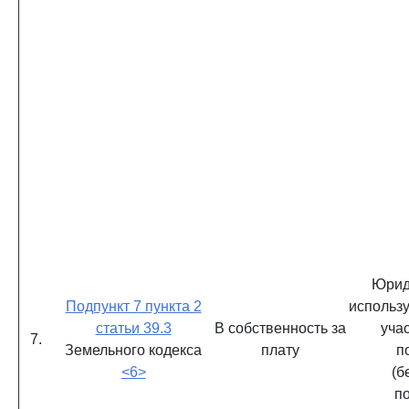
Юрид
Подпункт 7 пункта 2
использ
статьи 39.3
В собственность за
уча
7.
Земельного кодекса
плату
п
<6>
(б
п