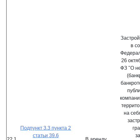
Застрой
в с
Федерал
26 октяб
ФЗ "О н
(банк
банкрот
публ
компани
террито
на себ
заст
Подпункт 3.3 пункта 2
гр
статьи 39.6
з
22.1.
В аренду