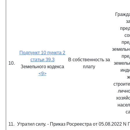
Гражд
з
пре
со
пре
земельн
Подпункт 10 пункта 2
пре
статьи 39.3
В собственность за
10.
земельн
Земельного кодекса
плату
инд
<9>
ж
строите
лично
хозяйс
насел
с
11.
Утратил силу. - Приказ Росреестра от 05.08.2022 N 