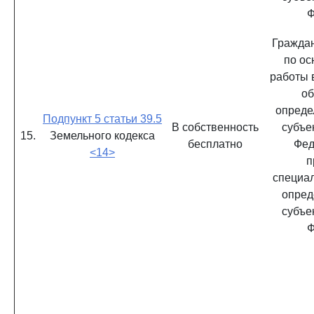
Ф
Гражда
по ос
работы 
об
опреде
Подпункт 5 статьи 39.5
В собственность
субъе
15.
Земельного кодекса
бесплатно
Фед
<14>
п
специал
опред
субъе
Ф