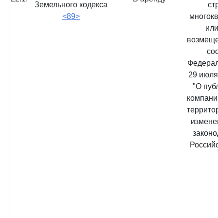
Земельного кодекса
ст
<89>
многок
или
возмеще
со
Федерал
29 июля
"О пуб
компани
территор
измене
законо
Россий