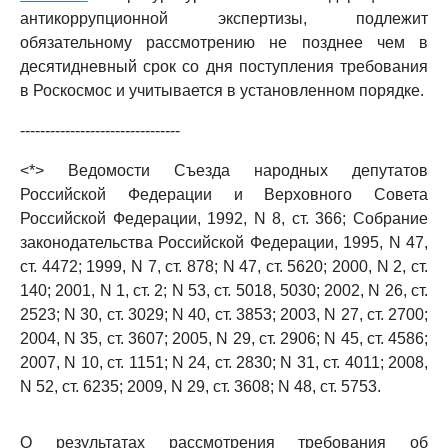
антикоррупционной экспертизы, подлежит
обязательному рассмотрению не позднее чем в
десятидневный срок со дня поступления требования
в Роскосмос и учитывается в установленном порядке.
--------------------------------
<*> Ведомости Съезда народных депутатов
Российской Федерации и Верховного Совета
Российской Федерации, 1992, N 8, ст. 366; Собрание
законодательства Российской Федерации, 1995, N 47,
ст. 4472; 1999, N 7, ст. 878; N 47, ст. 5620; 2000, N 2, ст.
140; 2001, N 1, ст. 2; N 53, ст. 5018, 5030; 2002, N 26, ст.
2523; N 30, ст. 3029; N 40, ст. 3853; 2003, N 27, ст. 2700;
2004, N 35, ст. 3607; 2005, N 29, ст. 2906; N 45, ст. 4586;
2007, N 10, ст. 1151; N 24, ст. 2830; N 31, ст. 4011; 2008,
N 52, ст. 6235; 2009, N 29, ст. 3608; N 48, ст. 5753.
О результатах рассмотрения требования об