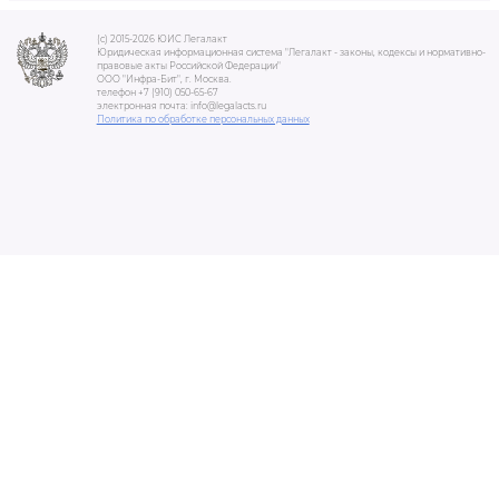
(c) 2015-2026 ЮИС Легалакт
Юридическая информационная система "Легалакт - законы, кодексы и нормативно-
правовые акты Российской Федерации"
ООО "Инфра-Бит", г. Москва.
телефон +7 (910) 050-65-67
электронная почта: info@legalacts.ru
Политика по обработке персональных данных