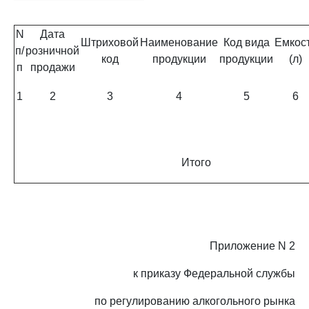
N
Дата
Штриховой
Наименование
Код вида
Емкос
п/
розничной
код
продукции
продукции
(л)
п
продажи
1
2
3
4
5
6
Итого
Приложение N 2
к приказу Федеральной службы
по регулированию алкогольного рынка