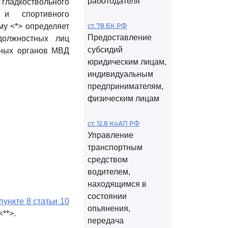
работодателя
гладкоствольного
 и спортивного
му <*> определяет
ст. 78 БК РФ
Предоставление
должностных лиц
субсидий
ьных органов МВД
юридическим лицам,
индивидуальным
предпринимателям,
физическим лицам
ст. 12.8 КоАП РФ
Управление
транспортным
средством
водителем,
находящимся в
состоянии
пункте 8 статьи 10
опьянения,
**>.
передача