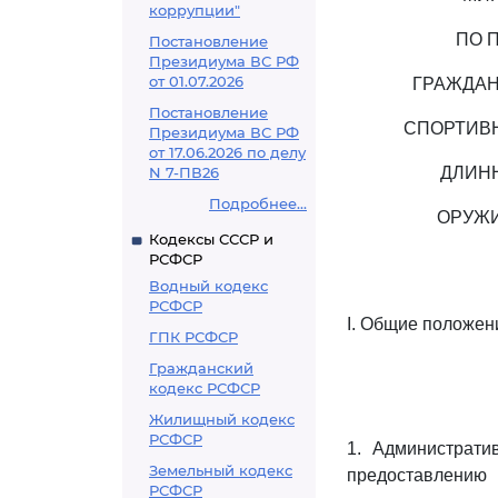
коррупции"
ПО 
Постановление
Президиума ВС РФ
от 01.07.2026
ГРАЖДАН
Постановление
СПОРТИВН
Президиума ВС РФ
от 17.06.2026 по делу
N 7-ПВ26
ДЛИН
Подробнее...
ОРУЖИ
Кодексы СССР и
РСФСР
Водный кодекс
РСФСР
I. Общие положен
ГПК РСФСР
Гражданский
кодекс РСФСР
Жилищный кодекс
РСФСР
1. Администрати
Земельный кодекс
предоставлению
РСФСР