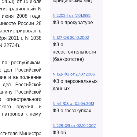
юридических лиц
5453), от 15 июля
регистрационный N
N 2202-1 от 17.01.1992
 июня 2008 года,
ФЗ о прокуратуре
Минюсте России 28
зарегистрирован в
N 127-ФЗ 26.10.2002
ря 2011 г. N 1038
ФЗ о
N 22734).
несостоятельности
(банкротстве)
по республикам,
х дел Российской
N 152-ФЗ от 27.07.2006
ние и выполнение
ФЗ о персональных
 дел Российской
данных
анину Российской
 огнестрельного
N 44-ФЗ от 05.04.2013
еского оружия и
ФЗ о госзакупках
 патронов к нему,
N 229-ФЗ от 02.10.2007
ФЗ об
естителя Министра