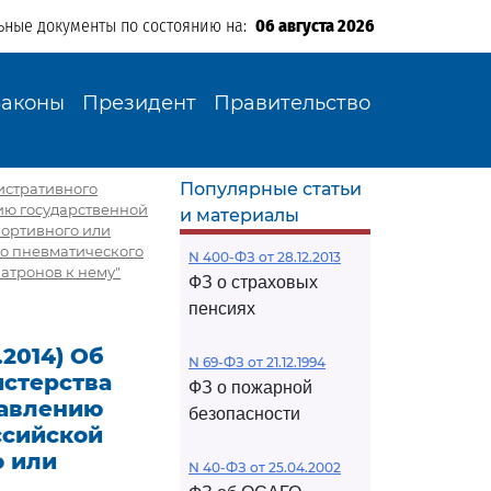
ьные документы по состоянию на:
06 августа 2026
Законы
Президент
Правительство
Популярные статьи
нистративного
ию государственной
и материалы
портивного или
го пневматического
N 400-ФЗ от 28.12.2013
атронов к нему"
ФЗ о страховых
пенсиях
.2014) Об
N 69-ФЗ от 21.12.1994
стерства
ФЗ о пожарной
тавлению
безопасности
ссийской
о или
N 40-ФЗ от 25.04.2002