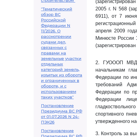
строительством"
(зарегистрирован 
2005 г. N 568 (з
"Тематический
обзор ВС
6911), от 7 июн
Российской
регистрационный 
Федерации N
апреля 2009 года
11/2026. О
рассмотрении
Минюсте России 1
судами дел,
(зарегистрирован
связанных с
правами на
земельные участки
2. ГУОООП МВД 
отдельных
категорий земель,
начальникам гла
изъятых из оборота
Федерации по ин
и ограниченных в
требований Адм
обороте, и с
использованием
Федерации по пр
таких участков"
Федерации лице
Постановление
гладкоствольно
Президиума ВС РФ
спортивного пнев
от 01.07.2026 N 24-
утвержденного на
ПЭК26
Постановление
3. Контроль за в
Президиума ВС РФ