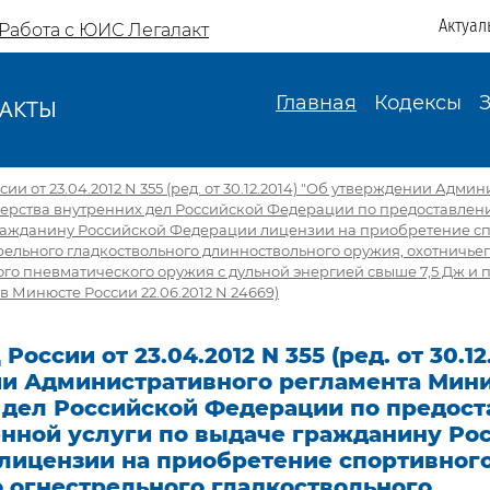
Актуал
Работа с ЮИС Легалакт
Главная
Кодексы
АКТЫ
И
и от 23.04.2012 N 355 (ред. от 30.12.2014) "Об утверждении Адми
ерства внутренних дел Российской Федерации по предоставлен
гражданину Российской Федерации лицензии на приобретение с
рельного гладкоствольного длинноствольного оружия, охотничье
го пневматического оружия с дульной энергией свыше 7,5 Дж и п
в Минюсте России 22.06.2012 N 24669)
оссии от 23.04.2012 N 355 (ред. от 30.12
и Административного регламента Мини
 дел Российской Федерации по предос
енной услуги по выдаче гражданину Ро
лицензии на приобретение спортивног
 огнестрельного гладкоствольного