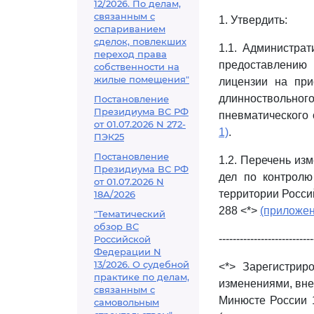
12/2026. По делам,
связанным с
1. Утвердить:
оспариванием
сделок, повлекших
1.1. Администра
переход права
предоставлению
собственности на
жилые помещения"
лицензии на при
длинноствольн
Постановление
Президиума ВС РФ
пневматического 
от 01.07.2026 N 272-
1)
.
ПЭК25
Постановление
1.2. Перечень из
Президиума ВС РФ
дел по контролю
от 01.07.2026 N
территории Росси
18А/2026
288 <*>
(приложен
"Тематический
обзор ВС
---------------------------
Российской
Федерации N
13/2026. О судебной
<*> Зарегистрир
практике по делам,
изменениями, вне
связанным с
Минюсте России 1
самовольным