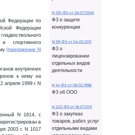
N 135-ФЗ от 26.07.2006
ФЗ о защите
кой Федерации по
конкуренции
йской Федерации
гладкоствольного
N 99-ФЗ от 04.05.2011
 и спортивного
ФЗ о
ему
(приложение N
лицензировании
отдельных видов
рганов внутренних
деятельности
тронов к нему на
 апреля 1999 г. N
N 14-ФЗ от 08.02.1998
ФЗ об ООО
N 223-ФЗ от 18.07.2011
ФЗ о закупках
ионный N 1814, с
товаров, работ, услуг
зарегистрирован в
отдельными видами
ря 2003 г. N 1017