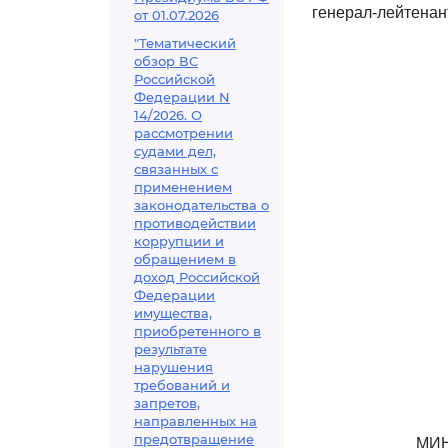
генерал-лейтенант
от 01.07.2026
"Тематический
обзор ВС
Российской
Федерации N
14/2026. О
рассмотрении
судами дел,
связанных с
применением
законодательства о
противодействии
коррупции и
обращением в
доход Российской
Федерации
имущества,
приобретенного в
результате
нарушения
требований и
запретов,
направленных на
предотвращение
МИН