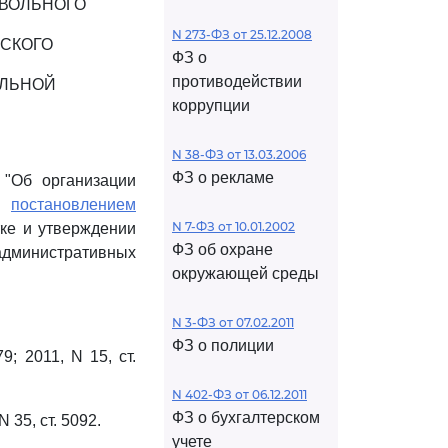
ТВОЛЬНОГО
N 273-ФЗ от 25.12.2008
СКОГО
ФЗ о
противодействии
УЛЬНОЙ
коррупции
N 38-ФЗ от 13.03.2006
ФЗ о рекламе
"Об организации
 и
постановлением
N 7-ФЗ от 10.01.2002
тке и утверждении
ФЗ об охране
административных
окружающей среды
N 3-ФЗ от 07.02.2011
ФЗ о полиции
; 2011, N 15, ст.
N 402-ФЗ от 06.12.2011
ФЗ о бухгалтерском
 35, ст. 5092.
учете