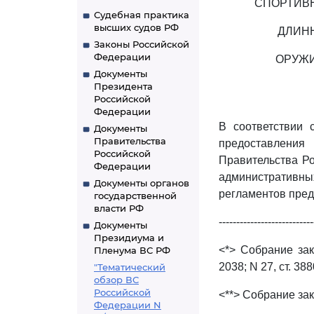
СПОРТИВН
Судебная практика
высших судов РФ
ДЛИН
Законы Российской
Федерации
ОРУЖИ
Документы
Президента
Российской
Федерации
В соответствии
Документы
Правительства
предоставлени
Российской
Правительства Ро
Федерации
административны
Документы органов
регламентов пред
государственной
власти РФ
---------------------------
Документы
Президиума и
<*> Собрание зак
Пленума ВС РФ
2038; N 27, ст. 3880
"Тематический
обзор ВС
Российской
<**> Собрание зак
Федерации N