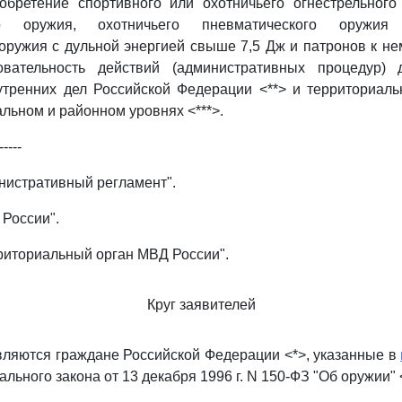
обретение спортивного или охотничьего огнестрельного 
ого оружия, охотничьего пневматического оружия
оружия с дульной энергией свыше 7,5 Дж и патронов к не
овательность действий (административных процедур) 
утренних дел Российской Федерации <**> и территориал
альном и районном уровнях <***>.
-----
инистративный регламент".
 России".
рриториальный орган МВД России".
Круг заявителей
вляются граждане Российской Федерации <*>, указанные в
льного закона от 13 декабря 1996 г. N 150-ФЗ "Об оружии" <