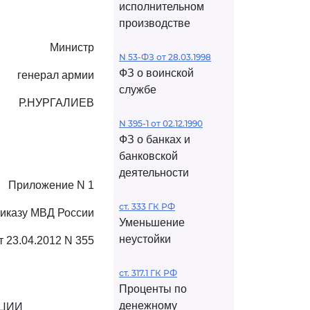
исполнительном
производстве
Министр
N 53-ФЗ от 28.03.1998
ФЗ о воинской
генерал армии
службе
Р.НУРГАЛИЕВ
N 395-1 от 02.12.1990
ФЗ о банках и
банковской
деятельности
Приложение N 1
ст. 333 ГК РФ
риказу МВД России
Уменьшение
неустойки
т 23.04.2012 N 355
ст. 317.1 ГК РФ
Проценты по
денежному
АЦИИ