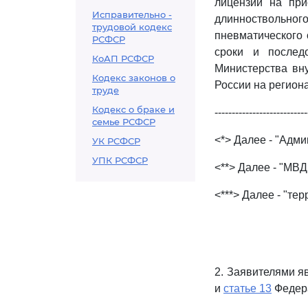
лицензии на при
Исправительно -
длинноствольн
трудовой кодекс
пневматического 
РСФСР
сроки и послед
КоАП РСФСР
Министерства вн
Кодекс законов о
России на регион
труде
Кодекс о браке и
---------------------------
семье РСФСР
<*> Далее - "Адм
УК РСФСР
УПК РСФСР
<**> Далее - "МВД
<***> Далее - "те
2. Заявителями я
и
статье 13
Федера