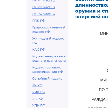
ГК РФ часть 2
длинноство
ГК РФ часть 3
оружия и с
ГК РФ часть 4
энергией св
ГПК РФ
Градостроительный
кодекс РФ
МИН
Жилищный кодекс
РФ
КАС РФ
Кодекс внутреннего
водного транспорта
Кодекс торгового
мореплавания РФ
Семейный кодекс
МИН
ТК РФ
ПО 
УИК РФ
УК РФ
ГРАЖДАН
УПК РФ