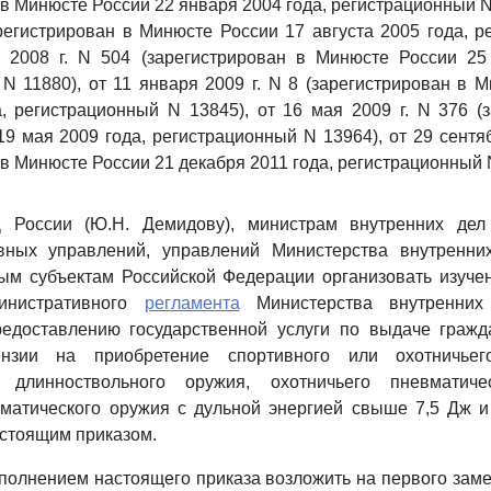
в Минюсте России 22 января 2004 года, регистрационный N 
арегистрирован в Минюсте России 17 августа 2005 года, 
я 2008 г. N 504 (зарегистрирован в Минюсте России 25
N 11880), от 11 января 2009 г. N 8 (зарегистрирован в 
, регистрационный N 13845), от 16 мая 2009 г. N 376 (
9 мая 2009 года, регистрационный N 13964), от 29 сентяб
 в Минюсте России 21 декабря 2011 года, регистрационный 
России (Ю.Н. Демидову), министрам внутренних дел 
вных управлений, управлений Министерства внутренни
ым субъектам Российской Федерации организовать изуче
инистративного
регламента
Министерства внутренних
едоставлению государственной услуги по выдаче гражд
нзии на приобретение спортивного или охотничьего
го длинноствольного оружия, охотничьего пневматич
матического оружия с дульной энергией свыше 7,5 Дж и
стоящим приказом.
ыполнением настоящего приказа возложить на первого зам