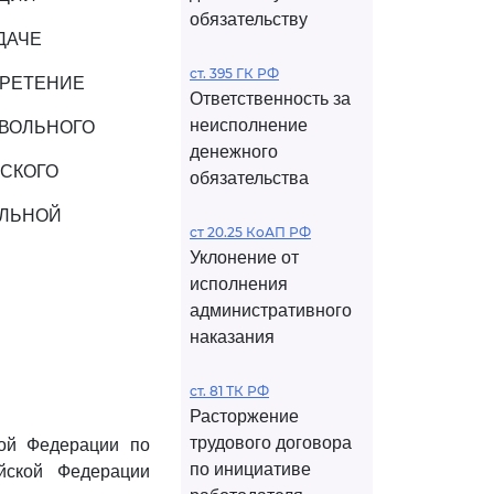
обязательству
ДАЧЕ
ст. 395 ГК РФ
БРЕТЕНИЕ
Ответственность за
неисполнение
ТВОЛЬНОГО
денежного
СКОГО
обязательства
УЛЬНОЙ
ст 20.25 КоАП РФ
Уклонение от
исполнения
административного
наказания
ст. 81 ТК РФ
Расторжение
трудового договора
кой Федерации по
по инициативе
йской Федерации