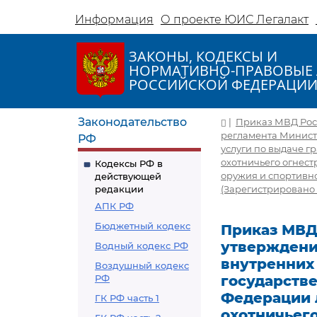
Информация
О проекте ЮИС Легалакт
ЗАКОНЫ, КОДЕКСЫ И
НОРМАТИВНО-ПРАВОВЫЕ 
РОССИЙСКОЙ ФЕДЕРАЦИ
Законодательство
|
Приказ МВД Росси
регламента Минист
РФ
услуги по выдаче 
охотничьего огнест
Кодексы РФ в
оружия и спортивно
действующей
редакции
(Зарегистрировано 
АПК РФ
Бюджетный кодекс
Приказ МВД Р
утверждени
Водный кодекс РФ
внутренних
Воздушный кодекс
РФ
государств
Федерации 
ГК РФ часть 1
охотничьего