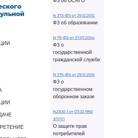
ФЗ об ОСАГО
еского
дульной
N 273-ФЗ от 29.12.2012
ФЗ об образовании
N 79-ФЗ от 27.07.2004
АЦИИ
ФЗ о
государственной
гражданской службе
N 275-ФЗ от 29.12.2012
ФЗ о
государственном
А
оборонном заказе
АЦИИ
N2300-1 от 07.02.1992
ДАЧЕ
ЗППП
О защите прав
БРЕТЕНИЕ
потребителей