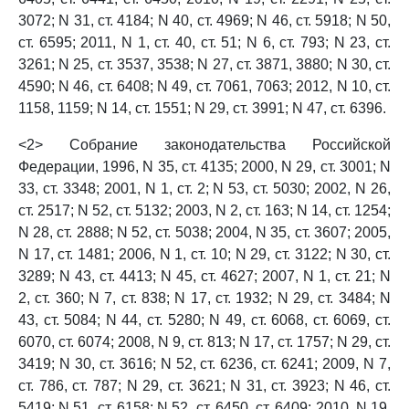
3072; N 31, ст. 4184; N 40, ст. 4969; N 46, ст. 5918; N 50,
ст. 6595; 2011, N 1, ст. 40, ст. 51; N 6, ст. 793; N 23, ст.
3261; N 25, ст. 3537, 3538; N 27, ст. 3871, 3880; N 30, ст.
4590; N 46, ст. 6408; N 49, ст. 7061, 7063; 2012, N 10, ст.
1158, 1159; N 14, ст. 1551; N 29, ст. 3991; N 47, ст. 6396.
<2> Собрание законодательства Российской
Федерации, 1996, N 35, ст. 4135; 2000, N 29, ст. 3001; N
33, ст. 3348; 2001, N 1, ст. 2; N 53, ст. 5030; 2002, N 26,
ст. 2517; N 52, ст. 5132; 2003, N 2, ст. 163; N 14, ст. 1254;
N 28, ст. 2888; N 52, ст. 5038; 2004, N 35, ст. 3607; 2005,
N 17, ст. 1481; 2006, N 1, ст. 10; N 29, ст. 3122; N 30, ст.
3289; N 43, ст. 4413; N 45, ст. 4627; 2007, N 1, ст. 21; N
2, ст. 360; N 7, ст. 838; N 17, ст. 1932; N 29, ст. 3484; N
43, ст. 5084; N 44, ст. 5280; N 49, ст. 6068, ст. 6069, ст.
6070, ст. 6074; 2008, N 9, ст. 813; N 17, ст. 1757; N 29, ст.
3419; N 30, ст. 3616; N 52, ст. 6236, ст. 6241; 2009, N 7,
ст. 786, ст. 787; N 29, ст. 3621; N 31, ст. 3923; N 46, ст.
5419; N 51, ст. 6158; N 52, ст. 6450, ст. 6409; 2010, N 19,