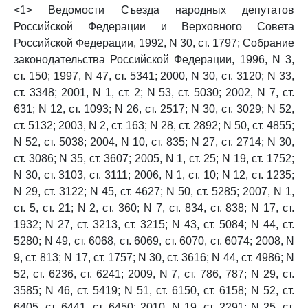
<1> Ведомости Съезда народных депутатов
Российской Федерации и Верховного Совета
Российской Федерации, 1992, N 30, ст. 1797; Собрание
законодательства Российской Федерации, 1996, N 3,
ст. 150; 1997, N 47, ст. 5341; 2000, N 30, ст. 3120; N 33,
ст. 3348; 2001, N 1, ст. 2; N 53, ст. 5030; 2002, N 7, ст.
631; N 12, ст. 1093; N 26, ст. 2517; N 30, ст. 3029; N 52,
ст. 5132; 2003, N 2, ст. 163; N 28, ст. 2892; N 50, ст. 4855;
N 52, ст. 5038; 2004, N 10, ст. 835; N 27, ст. 2714; N 30,
ст. 3086; N 35, ст. 3607; 2005, N 1, ст. 25; N 19, ст. 1752;
N 30, ст. 3103, ст. 3111; 2006, N 1, ст. 10; N 12, ст. 1235;
N 29, ст. 3122; N 45, ст. 4627; N 50, ст. 5285; 2007, N 1,
ст. 5, ст. 21; N 2, ст. 360; N 7, ст. 834, ст. 838; N 17, ст.
1932; N 27, ст. 3213, ст. 3215; N 43, ст. 5084; N 44, ст.
5280; N 49, ст. 6068, ст. 6069, ст. 6070, ст. 6074; 2008, N
9, ст. 813; N 17, ст. 1757; N 30, ст. 3616; N 44, ст. 4986; N
52, ст. 6236, ст. 6241; 2009, N 7, ст. 786, 787; N 29, ст.
3585; N 46, ст. 5419; N 51, ст. 6150, ст. 6158; N 52, ст.
6405, ст. 6441, ст. 6450; 2010, N 19, ст. 2291; N 25, ст.