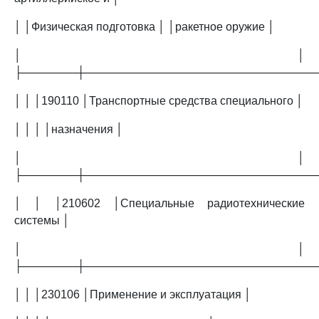
│ │Физическая подготовка │ │ракетное оружие │
│ │
├───────┼─────────────────────────────
│ │ │190110 │Транспортные средства специального │
│ │ │ │назначения │
│ │
├───────┼─────────────────────────────
│ │ │210602 │Специальные радиотехнические
системы │
│ │
├───────┼─────────────────────────────
│ │ │230106 │Применение и эксплуатация │