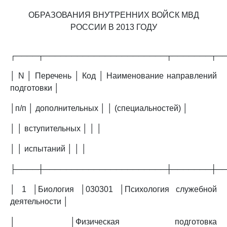
ОБРАЗОВАНИЯ ВНУТРЕННИХ ВОЙСК МВД
РОССИИ В 2013 ГОДУ
┌────┬──────────────────────┬───────┬─
│ N │ Перечень │ Код │ Наименование направлений
подготовки │
│п/п │ дополнительных │ │ (специальностей) │
│ │ вступительных │ │ │
│ │ испытаний │ │ │
├────┼──────────────────────┼───────┼─
│ 1 │Биология │030301 │Психология служебной
деятельности │
│ │Физическая подготовка