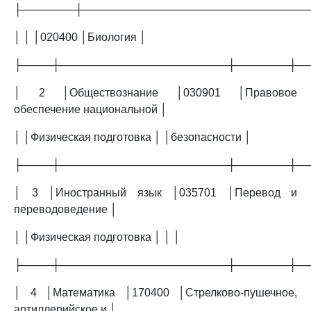
├───────┼─────────────────────────────
│ │ │020400 │Биология │
├────┼──────────────────────┼───────┼─
│ 2 │Обществознание │030901 │Правовое
обеспечение национальной │
│ │Физическая подготовка │ │безопасности │
├────┼──────────────────────┼───────┼─
│ 3 │Иностранный язык │035701 │Перевод и
переводоведение │
│ │Физическая подготовка │ │ │
├────┼──────────────────────┼───────┼─
│ 4 │Математика │170400 │Стрелково-пушечное,
артиллерийское и │