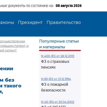
ьные документы по состоянию на:
08 августа 2026
Законы
Президент
Правительство
Популярные статьи
 осуществлении
чившим патент, и
и материалы
ий патент"
N 400-ФЗ от 28.12.2013
ФЗ о страховых
пенсиях
лении
м без
N 69-ФЗ от 21.12.1994
ФЗ о пожарной
и такого
безопасности
и,
N 40-ФЗ от 25.04.2002