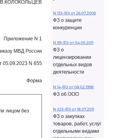
В.КОЛОКОЛЬЦЕВ
N 135-ФЗ от 26.07.2006
ФЗ о защите
конкуренции
Приложение N 1
N 99-ФЗ от 04.05.2011
ФЗ о
риказу МВД России
лицензировании
т 05.09.2023 N 655
отдельных видов
деятельности
Форма
N 14-ФЗ от 08.02.1998
ФЗ об ООО
N 223-ФЗ от 18.07.2011
ли лицом без
ФЗ о закупках
товаров, работ, услуг
отдельными видами