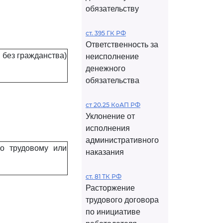
обязательству
ст. 395 ГК РФ
Ответственность за
 без гражданства)
неисполнение
денежного
обязательства
ст 20.25 КоАП РФ
Уклонение от
исполнения
административного
по трудовому или
наказания
ст. 81 ТК РФ
Расторжение
трудового договора
по инициативе