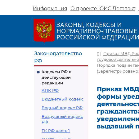
Информация
О проекте ЮИС Легалакт
ЗАКОНЫ, КОДЕКСЫ И
НОРМАТИВНО-ПРАВОВЫЕ 
РОССИЙСКОЙ ФЕДЕРАЦИ
Законодательство
|
Приказ МВД Росс
трудовой деятельн
РФ
Порядка подачи та
(Зарегистрировано 
Кодексы РФ в
действующей
редакции
Приказ МВД 
АПК РФ
формы увед
Бюджетный кодекс
деятельнос
Водный кодекс РФ
гражданства
Воздушный кодекс
уведомлени
РФ
выдавший п
ГК РФ часть 1