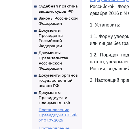
Судебная практика
Российской Феде
высших судов РФ
декабря 2016 г. N
Законы Российской
Федерации
1. Установить:
Документы
Президента
1.1. Форму уведо
Российской
или лицом без гр
Федерации
Документы
1.2. Порядок по
Правительства
патент, уведомле
Российской
Федерации
России, выдавши
Документы органов
2. Настоящий прик
государственной
власти РФ
Документы
Президиума и
Пленума ВС РФ
Постановление
Президиума ВС РФ
от 01.07.2026
Постановление