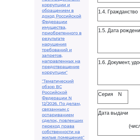
коррупции и
обращением в
1.4. Гражданство
доход Российской
Федерации
имущества,
1.5. Дата рожден
приобретенного в
результате
нарушения
требований и
запретов,
направленных на
1.6. Документ, у
предотвращение
коррупции"
"Тематический
обзор ВС
Российской
Серия
N
Федерации N
12/2026. По делам,
связанным с
Дата выдачи
оспариванием
сделок, повлекших
переход права
(чис
собственности на
жилые помещения"