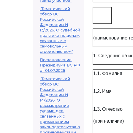
таких участков"
"Тематический
обзор ВС
Российской
Федерации N
13/2026. О судебной
практике по делам,
(наименование те
связанным с
самовольным
строительством"
1. Сведения об и
Постановление
Президиума ВС РФ
от 01.07.2026
1.1. Фамилия
"Тематический
обзор ВС
Российской
1.2. Имя
Федерации N
14/2026. О
рассмотрении
1.3. Отчество
судами дел,
связанных с
(при наличии)
применением
законодательства о
противодействии