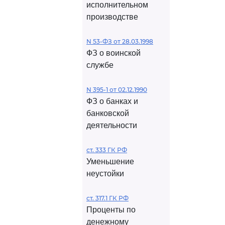
исполнительном
производстве
N 53-ФЗ от 28.03.1998
ФЗ о воинской
службе
N 395-1 от 02.12.1990
ФЗ о банках и
банковской
деятельности
ст. 333 ГК РФ
Уменьшение
неустойки
ст. 317.1 ГК РФ
Проценты по
денежному