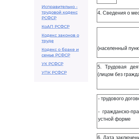
Исправительно -
трудовой кодекс
4. Сведения о ме
РСФСР
КоАП РСФСР
Кодекс законов о
труде
(населенный пунк
Кодекс о браке и
семье РСФСР
УК РСФСР
5. Трудовая дея
УПК РСФСР
(лицом без гражд
- трудового дого
- гражданско-пр
устной форме
6. Дата заключен