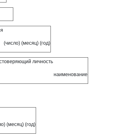
ия
(число)
(месяц)
(год)
достоверяющий личность
наименование
ло)
(месяц)
(год)