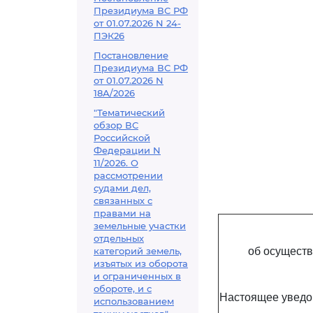
Президиума ВС РФ
от 01.07.2026 N 24-
ПЭК26
Постановление
Президиума ВС РФ
от 01.07.2026 N
18А/2026
"Тематический
обзор ВС
Российской
Федерации N
11/2026. О
рассмотрении
судами дел,
связанных с
правами на
земельные участки
отдельных
категорий земель,
об осуществ
изъятых из оборота
и ограниченных в
обороте, и с
Настоящее уведо
использованием