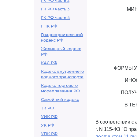
ГК РФ часть 2
ГК РФ часть 3
МИН
ГК РФ часть 4
ГПК РФ
Градостроительный
кодекс РФ
Жилищный кодекс
РФ
КАС РФ
ФОРМЫ У
Кодекс внутреннего
водного транспорта
ИНО
Кодекс торгового
мореплавания РФ
ПОЛУЧ
Семейный кодекс
В Т
ТК РФ
УИК РФ
В соответствии с 
УК РФ
г. N 115-ФЗ "О п
УПК РФ
подпунктом 11 пу