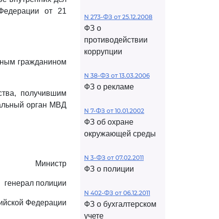
 Федерации от 21
N 273-ФЗ от 25.12.2008
ФЗ о
противодействии
коррупции
анным гражданином
N 38-ФЗ от 13.03.2006
ФЗ о рекламе
ства, получившим
иальный орган МВД
N 7-ФЗ от 10.01.2002
ФЗ об охране
окружающей среды
N 3-ФЗ от 07.02.2011
Министр
ФЗ о полиции
генерал полиции
N 402-ФЗ от 06.12.2011
ийской Федерации
ФЗ о бухгалтерском
учете