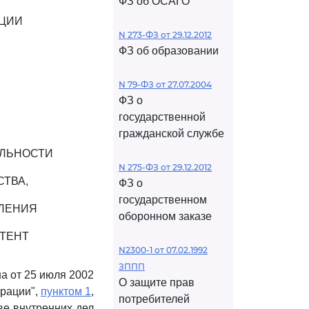
ФЗ об ОСАГО
АЦИИ
N 273-ФЗ от 29.12.2012
ФЗ об образовании
N 79-ФЗ от 27.07.2004
ФЗ о
государственной
гражданской службе
ЕЛЬНОСТИ
N 275-ФЗ от 29.12.2012
ТВА,
ФЗ о
государственном
МЛЕНИЯ
оборонном заказе
ТЕНТ
N2300-1 от 07.02.1992
ЗППП
на от 25 июля 2002
О защите прав
ерации",
пунктом 1
,
потребителей
е внутренних дел