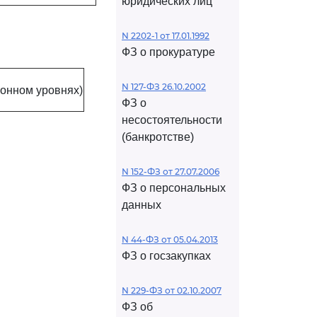
юридических лиц
N 2202-1 от 17.01.1992
ФЗ о прокуратуре
N 127-ФЗ 26.10.2002
йонном уровнях)
ФЗ о
несостоятельности
(банкротстве)
N 152-ФЗ от 27.07.2006
ФЗ о персональных
данных
N 44-ФЗ от 05.04.2013
ФЗ о госзакупках
N 229-ФЗ от 02.10.2007
ФЗ об