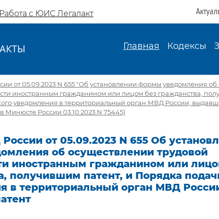
Актуал
Работа с ЮИС Легалакт
Главная
Кодексы
АКТЫ
И
ии от 05.09.2023 N 655 "Об установлении формы уведомления об
ости иностранным гражданином или лицом без гражданства, полу
кого уведомления в территориальный орган МВД России, выдавш
в Минюсте России 03.10.2023 N 75445)
России от 05.09.2023 N 655 Об установ
омления об осуществлении трудовой
ти иностранным гражданином или лицо
, получившим патент, и Порядка подач
я в территориальный орган МВД Росси
атент