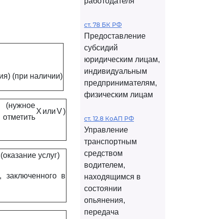
работодателя
ст. 78 БК РФ
Предоставление
субсидий
юридическим лицам,
индивидуальным
ия) (при наличии)
предпринимателям,
физическим лицам
(нужное
X
или
V
)
отметить
ст. 12.8 КоАП РФ
Управление
транспортным
средством
(оказание услуг)
водителем,
, заключенного в
находящимся в
состоянии
опьянения,
передача