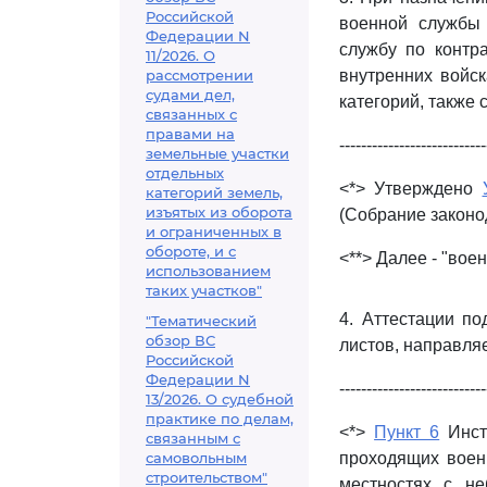
Российской
военной службы 
Федерации N
службу по контр
11/2026. О
рассмотрении
внутренних войск
судами дел,
категорий, также
связанных с
правами на
---------------------------
земельные участки
отдельных
<*> Утверждено
категорий земель,
изъятых из оборота
(Собрание законод
и ограниченных в
обороте, и с
<**> Далее - "вое
использованием
таких участков"
4. Аттестации п
"Тематический
обзор ВС
листов, направля
Российской
Федерации N
---------------------------
13/2026. О судебной
практике по делам,
<*>
Пункт 6
Инст
связанным с
самовольным
проходящих воен
строительством"
местностях с не