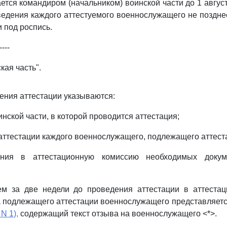
ется командиром (начальником) воинской части до 1 август
ведения каждого аттестуемого военнослужащего не поздне
 под роспись.
----
кая часть".
ения аттестации указываются:
нской части, в которой проводится аттестация;
аттестации каждого военнослужащего, подлежащего аттест
ения в аттестационную комиссию необходимых доку
ем за две недели до проведения аттестации в аттеста
а подлежащего аттестации военнослужащего представляет
N 1),
содержащий текст отзыва на военнослужащего <*>.