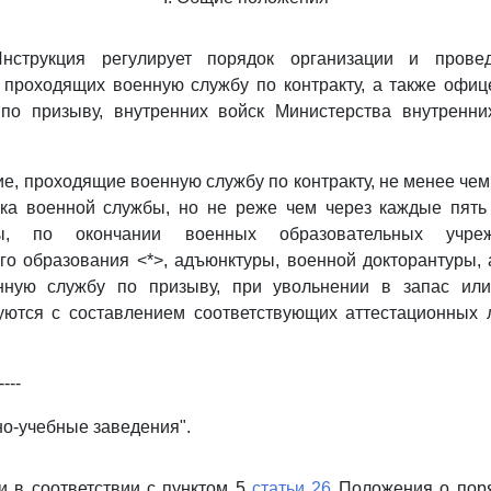
нструкция регулирует порядок организации и провед
 проходящих военную службу по контракту, а также офиц
по призыву, внутренних войск Министерства внутренни
е, проходящие военную службу по контракту, не менее чем
ока военной службы, но не реже чем через каждые пять
ы, по окончании военных образовательных учре
о образования <*>, адъюнктуры, военной докторантуры,
нную службу по призыву, при увольнении в запас или
туются с составлением соответствующих аттестационных 
----
но-учебные заведения".
и в соответствии с пунктом 5
статьи 26
Положения о поря