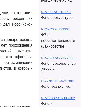
юридических лиц
N 2202-1 от 17.01.1992
ения аттестации
ФЗ о прокуратуре
еров, проходящих
х дел Российской
N 127-ФЗ 26.10.2002
ФЗ о
 за четыре месяца
несостоятельности
 лет прохождения
(банкротстве)
ждений высшего
 а также офицеры,
N 152-ФЗ от 27.07.2006
 при заключении
ФЗ о персональных
листов, в которых
данных
N 44-ФЗ от 05.04.2013
ФЗ о госзакупках
N 229-ФЗ от 02.10.2007
ФЗ об
дке прохождения