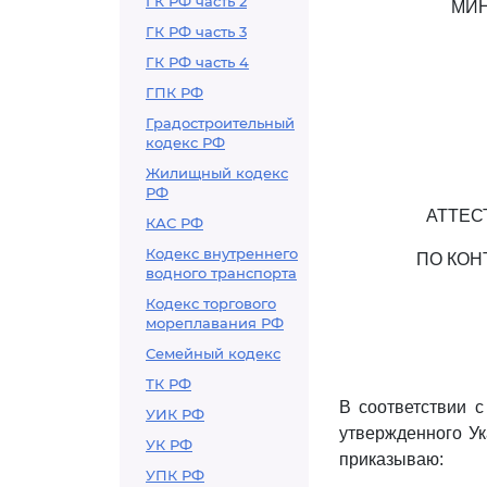
ГК РФ часть 2
МИН
ГК РФ часть 3
ГК РФ часть 4
ГПК РФ
Градостроительный
кодекс РФ
Жилищный кодекс
РФ
АТТЕС
КАС РФ
Кодекс внутреннего
ПО КОН
водного транспорта
Кодекс торгового
мореплавания РФ
Семейный кодекс
ТК РФ
В соответствии 
УИК РФ
утвержденного Ук
УК РФ
приказываю:
УПК РФ