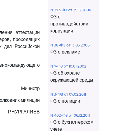
N 273-ФЗ от 25.12.2008
ФЗ о
противодействии
коррупции
ения аттестации
еров, проходящих
N 38-ФЗ от 13.03.2006
х дел Российской
ФЗ о рекламе
внокомандующего
N 7-ФЗ от 10.01.2002
ФЗ об охране
окружающей среды
Министр
N 3-ФЗ от 07.02.2011
полковник милиции
ФЗ о полиции
Р.НУРГАЛИЕВ
N 402-ФЗ от 06.12.2011
ФЗ о бухгалтерском
учете