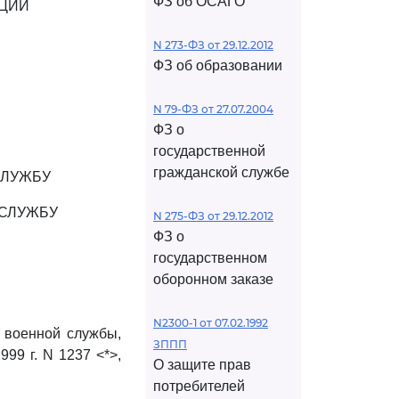
ФЗ об ОСАГО
АЦИИ
N 273-ФЗ от 29.12.2012
ФЗ об образовании
N 79-ФЗ от 27.07.2004
ФЗ о
государственной
гражданской службе
СЛУЖБУ
 СЛУЖБУ
N 275-ФЗ от 29.12.2012
ФЗ о
государственном
оборонном заказе
N2300-1 от 07.02.1992
 военной службы,
ЗППП
99 г. N 1237 <*>,
О защите прав
потребителей