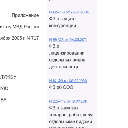
N 135-ФЗ от 26.07.2006
Приложение
ФЗ о защите
конкуренции
риказу МВД России
тября 2005 г. N 717
N 99-ФЗ от 04.05.2011
ФЗ о
лицензировании
отдельных видов
деятельности
СЛУЖБУ
N 14-ФЗ от 08.02.1998
ФЗ об ООО
НУЮ
ТВА
N 223-ФЗ от 18.07.2011
ФЗ о закупках
товаров, работ, услуг
отдельными видами