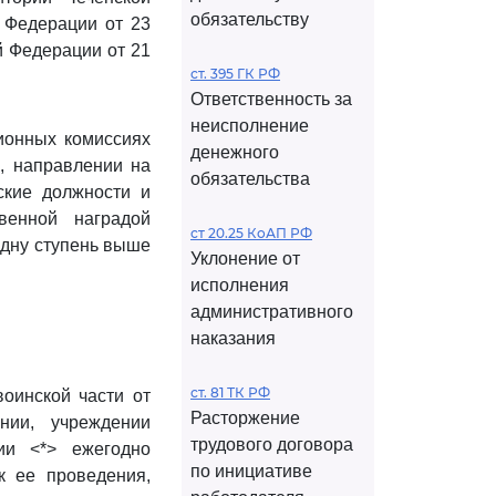
обязательству
 Федерации от 23
й Федерации от 21
ст. 395 ГК РФ
Ответственность за
неисполнение
ионных комиссиях
денежного
, направлении на
обязательства
ские должности и
венной наградой
ст 20.25 КоАП РФ
одну ступень выше
Уклонение от
исполнения
административного
наказания
ст. 81 ТК РФ
воинской части от
Расторжение
нии, учреждении
трудового договора
ии <*> ежегодно
по инициативе
к ее проведения,