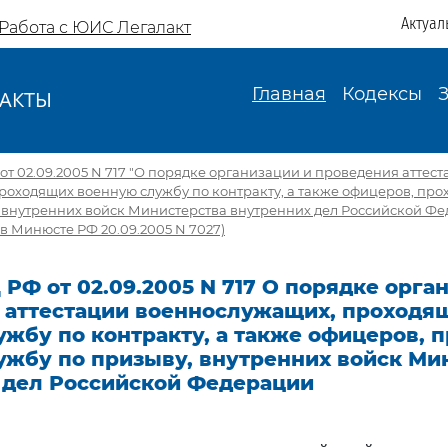
Актуал
Работа с ЮИС Легалакт
Главная
Кодексы
АКТЫ
И
т 02.09.2005 N 717 "О порядке организации и проведения аттес
роходящих военную службу по контракту, а также офицеров, пр
, внутренних войск Министерства внутренних дел Российской Ф
в Минюсте РФ 20.09.2005 N 7027)
РФ от 02.09.2005 N 717 О порядке орга
 аттестации военнослужащих, проходя
ужбу по контракту, а также офицеров, 
ужбу по призыву, внутренних войск Ми
 дел Российской Федерации