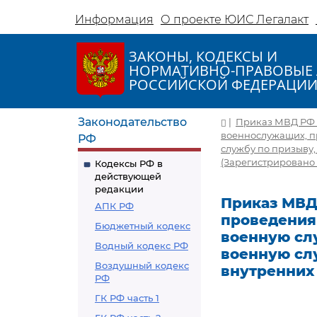
Информация
О проекте ЮИС Легалакт
ЗАКОНЫ, КОДЕКСЫ И
НОРМАТИВНО-ПРАВОВЫЕ 
РОССИЙСКОЙ ФЕДЕРАЦИ
Законодательство
|
Приказ МВД РФ о
военнослужащих, п
РФ
службу по призыву
(Зарегистрировано 
Кодексы РФ в
действующей
редакции
Приказ МВД 
АПК РФ
проведения
Бюджетный кодекс
военную сл
Водный кодекс РФ
военную сл
Воздушный кодекс
внутренних
РФ
ГК РФ часть 1