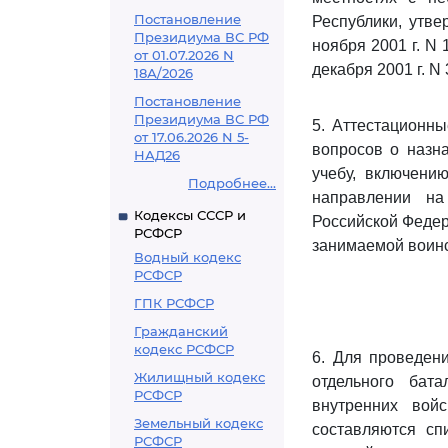
Постановление
Республики, утв
Президиума ВС РФ
ноября 2001 г. N
от 01.07.2026 N
декабря 2001 г. N 
18А/2026
Постановление
Президиума ВС РФ
5. Аттестационн
от 17.06.2026 N 5-
вопросов о назн
НАД26
учебу, включени
Подробнее...
направлении на
Кодексы СССР и
Российской Федер
РСФСР
занимаемой воинс
Водный кодекс
РСФСР
ГПК РСФСР
Гражданский
кодекс РСФСР
6. Для проведени
Жилищный кодекс
отдельного бат
РСФСР
внутренних вой
Земельный кодекс
составляются сп
РСФСР