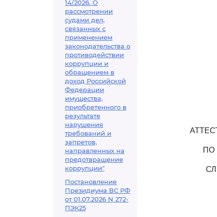
14/2026. О
рассмотрении
судами дел,
связанных с
применением
законодательства о
противодействии
коррупции и
обращением в
доход Российской
Федерации
имущества,
приобретенного в
результате
нарушения
АТТЕС
требований и
запретов,
ПО
направленных на
предотвращение
коррупции"
СЛ
Постановление
Президиума ВС РФ
от 01.07.2026 N 272-
ПЭК25