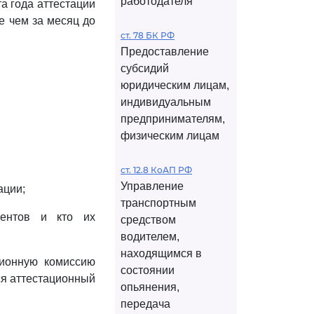
работодателя
а года аттестации
е чем за месяц до
ст. 78 БК РФ
Предоставление
субсидий
юридическим лицам,
индивидуальным
предпринимателям,
физическим лицам
ст. 12.8 КоАП РФ
Управление
ации;
транспортным
ментов и кто их
средством
водителем,
находящимся в
ционную комиссию
состоянии
ся аттестационный
опьянения,
передача