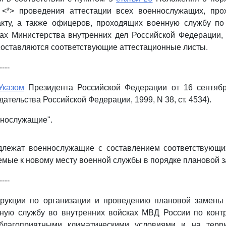
<*> проведения аттестации всех военнослужащих, пр
акту, а также офицеров, проходящих военную службу по 
ах Министерства внутренних дел Российской Федерации,
 составляются соответствующие аттестационные листы.
----
Указом
Президента Российской Федерации от 16 сентябр
ательства Российской Федерации, 1999, N 38, ст. 4534).
ннослужащие".
одлежат военнослужащие с составлением соответствующи
емые к новому месту военной службы в порядке плановой з
----
рукции по организации и проведению плановой замены
ную службу во внутренних войсках МВД России по контр
благоприятными климатическими условиями и на терр