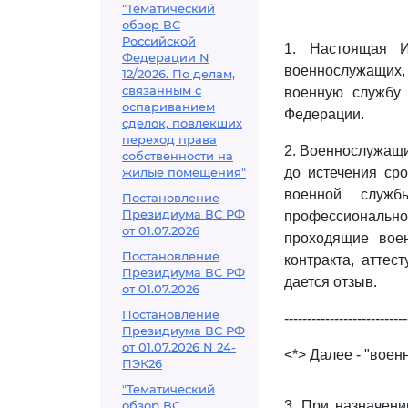
"Тематический
обзор ВС
Российской
1. Настоящая И
Федерации N
военнослужащих,
12/2026. По делам,
связанным с
военную службу 
оспариванием
Федерации.
сделок, повлекших
переход права
2. Военнослужащи
собственности на
жилые помещения"
до истечения ср
военной служб
Постановление
Президиума ВС РФ
профессиональног
от 01.07.2026
проходящие вое
Постановление
контракта, аттес
Президиума ВС РФ
дается отзыв.
от 01.07.2026
Постановление
---------------------------
Президиума ВС РФ
от 01.07.2026 N 24-
<*> Далее - "воен
ПЭК26
"Тематический
обзор ВС
3. При назначени