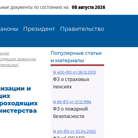
ьные документы по состоянию на:
08 августа 2026
Законы
Президент
Правительство
Популярные статьи
тации
оходящих военную
и материалы
едерации"
N 400-ФЗ от 28.12.2013
ФЗ о страховых
пенсиях
низации и
щих
проходящих
N 69-ФЗ от 21.12.1994
ФЗ о пожарной
нистерства
безопасности
N 40-ФЗ от 25.04.2002