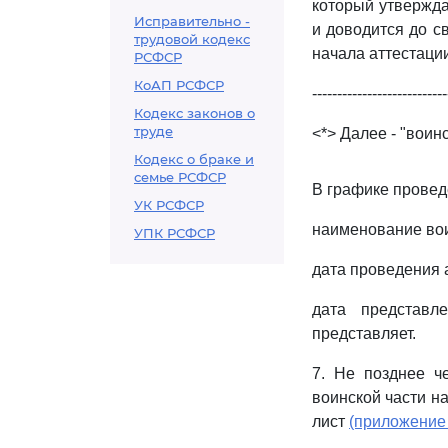
который утвержда
Исправительно -
и доводится до с
трудовой кодекс
начала аттестации
РСФСР
КоАП РСФСР
---------------------------
Кодекс законов о
труде
<*> Далее - "воинс
Кодекс о браке и
семье РСФСР
В графике провед
УК РСФСР
наименование вои
УПК РСФСР
дата проведения 
дата представл
представляет.
7. Не позднее ч
воинской части н
лист
(приложение 