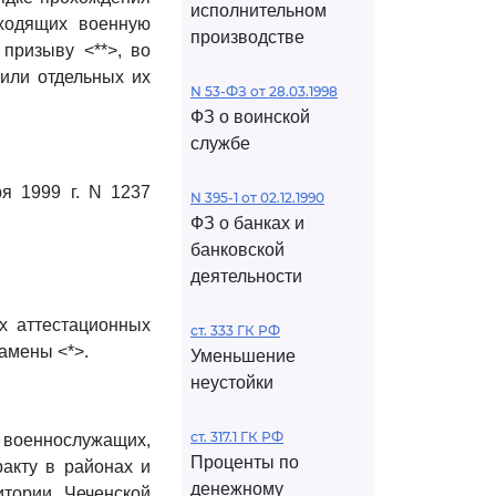
исполнительном
оходящих военную
производстве
призыву <**>, во
 или отдельных их
N 53-ФЗ от 28.03.1998
ФЗ о воинской
службе
я 1999 г. N 1237
N 395-1 от 02.12.1990
ФЗ о банках и
банковской
деятельности
х аттестационных
ст. 333 ГК РФ
амены <*>.
Уменьшение
неустойки
ст. 317.1 ГК РФ
 военнослужащих,
Проценты по
акту в районах и
денежному
итории Чеченской