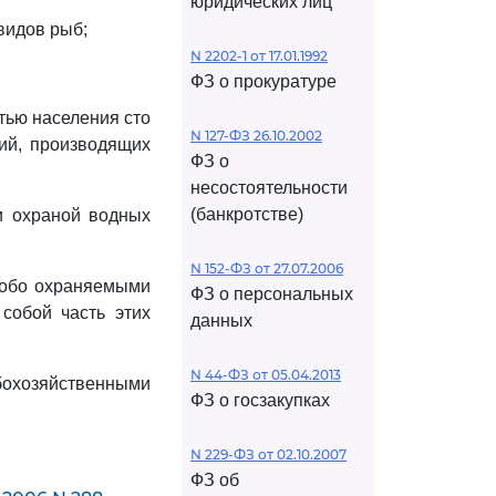
юридических лиц
видов рыб;
N 2202-1 от 17.01.1992
ФЗ о прокуратуре
тью населения сто
N 127-ФЗ 26.10.2002
ций, производящих
ФЗ о
несостоятельности
(банкротстве)
и охраной водных
N 152-ФЗ от 27.07.2006
собо охраняемыми
ФЗ о персональных
собой часть этих
данных
N 44-ФЗ от 05.04.2013
бохозяйственными
ФЗ о госзакупках
N 229-ФЗ от 02.10.2007
ФЗ об