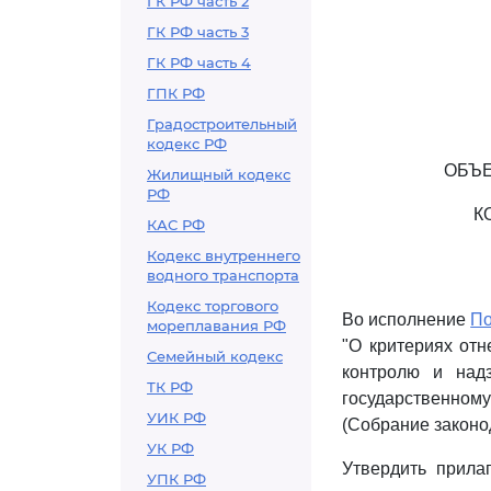
ГК РФ часть 2
ГК РФ часть 3
ГК РФ часть 4
ГПК РФ
Градостроительный
кодекс РФ
ОБЪЕ
Жилищный кодекс
РФ
К
КАС РФ
Кодекс внутреннего
водного транспорта
Кодекс торгового
Во исполнение
По
мореплавания РФ
"О критериях от
Семейный кодекс
контролю и над
ТК РФ
государственном
УИК РФ
(Собрание законод
УК РФ
Утвердить прил
УПК РФ