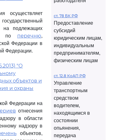
работодателя
ия осуществляет
ст. 78 БК РФ
 государственный
Предоставление
в на подлежащих
субсидий
перечню
тах по
,
юридическим лицам,
ской Федерации в
индивидуальным
ой Федерации.
предпринимателям,
физическим лицам
.2013) "О
льному
ст. 12.8 КоАП РФ
дных объектов и
Управление
ния и охраны
транспортным
средством
ской Федерации на
водителем,
териев
отнесения
находящимся в
адзору в области
состоянии
енному надзору в
опьянения,
речень
объектов,
передача