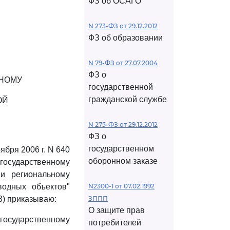
ФЗ об ОСАГО
N 273-ФЗ от 29.12.2012
ФЗ об образовании
N 79-ФЗ от 27.07.2004
ФЗ о
ННОМУ
государственной
гражданской службе
ОЙ
N 275-ФЗ от 29.12.2012
ФЗ о
государственном
бря 2006 г. N 640
оборонном заказе
государственному
и региональному
водных объектов"
N2300-1 от 07.02.1992
3) приказываю:
ЗППП
О защите прав
государственному
потребителей