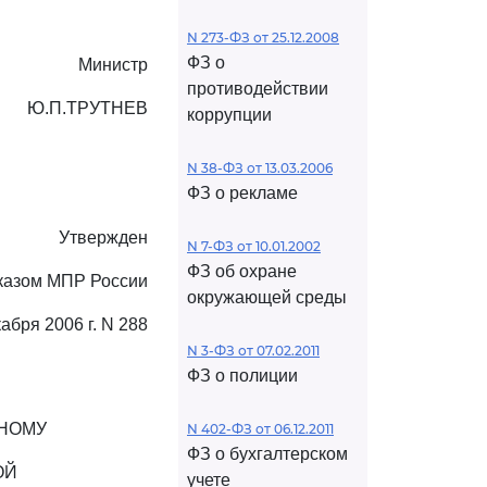
N 273-ФЗ от 25.12.2008
ФЗ о
Министр
противодействии
Ю.П.ТРУТНЕВ
коррупции
N 38-ФЗ от 13.03.2006
ФЗ о рекламе
Утвержден
N 7-ФЗ от 10.01.2002
ФЗ об охране
казом МПР России
окружающей среды
кабря 2006 г. N 288
N 3-ФЗ от 07.02.2011
ФЗ о полиции
ННОМУ
N 402-ФЗ от 06.12.2011
ФЗ о бухгалтерском
ОЙ
учете