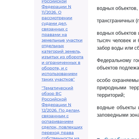
Российской
Федерации N
водных объектов,
11/2026. О
рассмотрении
трансграничных (
судами дел,
связанных с
водных объектов 
правами на
земельные участки
тысяч человек и 
отдельных
забор воды или сб
категорий земель,
изъятых из оборота
Федеральному го
и ограниченных в
объектов подлежа
обороте, и с
использованием
таких участков"
особо охраняемы
природными терр
"Тематический
обзор ВС
территорий;
Российской
Федерации N
водные объекты 
12/2026. По делам,
заповедными зон
связанным с
оспариванием
сделок, повлекших
переход права
собственности на