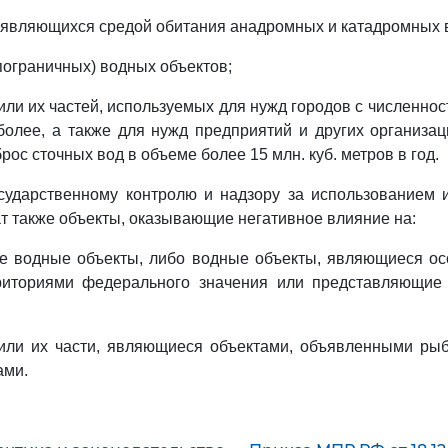
 являющихся средой обитания анадромных и катадромных 
пограничных) водных объектов;
или их частей, используемых для нужд городов с численнос
более, а также для нужд предприятий и других организа
рос сточных вод в объеме более 15 млн. куб. метров в год.
сударственному контролю и надзору за использованием 
т также объекты, оказывающие негативное влияние на:
е водные объекты, либо водные объекты, являющиеся о
иториями федерального значения или представляющие 
или их части, являющиеся объектами, объявленными ры
ами.