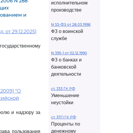
.2006 N 288
исполнительном
ащих
производстве
зованием и
N 53-ФЗ от 28.03.1998
 от 29.12.2025)
ФЗ о воинской
службе
осударственному
N 395-1 от 02.12.1990
ФЗ о банках и
банковской
деятельности
ст. 333 ГК РФ
.2009) "О
Уменьшение
сийской
неустойки
олю и надзору за
ст. 317.1 ГК РФ
Проценты по
денежному
рава пользования