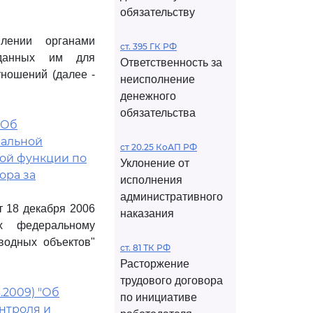
обязательству
лении органами
ст. 395 ГК РФ
еданных им для
Ответственность за
ношений (далее -
неисполнение
денежного
обязательства
 Об
ральной
ст 20.25 КоАП РФ
ной функции по
Уклонение от
ора за
исполнения
административного
 18 декабря 2006
наказания
х федеральному
водных объектов"
ст. 81 ТК РФ
Расторжение
трудового договора
.2009) "Об
по инициативе
нтроля и