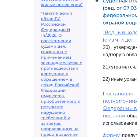
Судебная пра
жилые помещения"
(ред. от 07.
"Тематический
федеральном
обзор ВС
охраной вод
Российской
Федерации N
"Водный коде
14/2026. О
(с изм. и доп.
рассмотрении
судами дел,
20) утвержд
связанных с
надзору в обл
применением
законодательства о
21) утратил си
противодействии
коррупции и
22) иные уста
обращением в
доход Российской
Федерации
Постановление
имущества,
полномочиях
приобретенного в
результате
Федерации в
нарушения
перечни
объе
требований и
использование
запретов,
направленных на
предотвращение
форму
предуп