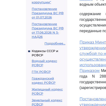
коррупции"
водным объект
Постановление
Президиума ВС РФ
содержание 
от 01.07.2026
государстве
Постановление
осуществления
Президиума ВС РФ
переданные по
от 17.06.2026 N 5-
НАД26
Приказ Минпри
Подробнее...
утверждении
Кодексы СССР и
службой по 
РСФСР
осуществлен
Водный кодекс
использован
РСФСР
Приказом
Мин
ГПК РСФСР
года N 288
Гражданский
государствен
кодекс РСФСР
(зарегистриро
Жилищный кодекс
РСФСР
Постановление
Земельный кодекс
РСФСР
утверждении