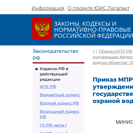
Информация
О проекте ЮИС Легалакт
ЗАКОНЫ, КОДЕКСЫ И
НОРМАТИВНО-ПРАВОВЫЕ 
РОССИЙСКОЙ ФЕДЕРАЦИ
Законодательство
|
Приказ МПР РФ от
подлежащих федера
РФ
водных объектов" (
Кодексы РФ в
действующей
Приказ МПР Р
редакции
утверждени
АПК РФ
государств
Бюджетный кодекс
охраной во
Водный кодекс РФ
Воздушный кодекс
РФ
МИНИС
ГК РФ часть 1