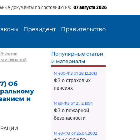
льные документы по состоянию на:
07 августа 2026
Законы
Президент
Правительство
Популярные статьи
объектов,
ем и охраной
и материалы
N 400-ФЗ от 28.12.2013
ФЗ о страховых
07) Об
пенсиях
еральному
ванием и
N 69-ФЗ от 21.12.1994
ФЗ о пожарной
безопасности
ЕРАЦИИ
N 40-ФЗ от 25.04.2002