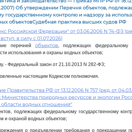
ктика и законодательство — Приказ МПР РФ от 18.12
03.2007) Об утверждении Перечня объектов, подлеж
у государственному контролю и надзору за исполь
ных объектовСудебная практика высших судов РФ
кс Российской Федерации" от 03.06.2006 N 74-ФЗ (ред.
, вступ. в силу с 01.07.2026)
объектов
ение перечней
, подлежащих федеральному г
асти использования и охраны водных объектов;
лу. - Федеральный закон от 21.10.2013 N 282-ФЗ;
новленные настоящим Кодексом полномочия.
 Правительства РФ от 13.12.2006 N 757 (ред. от 04.03
 Министерства природных ресурсов и экологии Рос
 области водных отношений"
ктов, подлежащих федеральному государственному контр
м и охраной водных объектов;
реждения о предъявлении требования о прекращении п