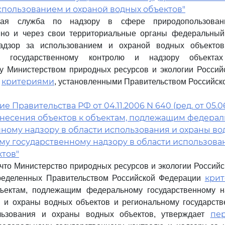
спользованием и охраной водных объектов"
ная служба по надзору в сфере природопользован
нно и через свои территориальные органы федеральный
адзор за использованием и охраной водных объекто
му государственному контролю и надзору объек
у Министерством природных ресурсов и экологии Россий
критериями
с
, установленными Правительством Российск
 Правительства РФ от 04.11.2006 N 640 (ред. от 05.06
тнесения объектов к объектам, подлежащим федера
ному надзору в области использования и охраны во
му государственному надзору в области использова
ктов"
, что Министерство природных ресурсов и экологии Россий
кри
ределенных Правительством Российской Федерации
бъектам, подлежащим федеральному государственному н
 и охраны водных объектов и региональному государств
пе
льзования и охраны водных объектов, утверждает