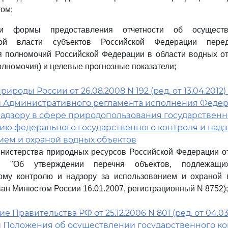
ом;
и формы предоставления отчетности об осуществ
нной власти субъектов Российской Федерации пер
 полномочий Российской Федерации в области водных от
лномочия) и целевые прогнозные показатели;
роды России от 26.08.2008 N 192 (ред. от 13.04.2012)
 Административного регламента исполнения Феде
надзору в сфере природопользования государствен
ию федерального государственного контроля и надз
ием и охраной водных объектов
истерства природных ресурсов Российской Федерации от
 "Об утверждении перечня объектов, подлежащи
ному контролю и надзору за использованием и охраной 
ван Минюстом России 16.01.2007, регистрационный N 8752);
 Правительства РФ от 25.12.2006 N 801 (ред. от 04.03
 Положения об осуществлении государственного ко