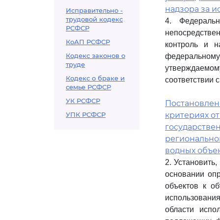
надзора за и
Исправительно -
трудовой кодекс
4. Федераль
РСФСР
непосредстве
КоАП РСФСР
контроль и н
Кодекс законов о
федерально
труде
утверждаемом
Кодекс о браке и
соответствии 
семье РСФСР
УК РСФСР
Постановление
УПК РСФСР
критериях о
государствен
регионально
водных объе
2. Установить
основании оп
объектов к о
использования
области испо