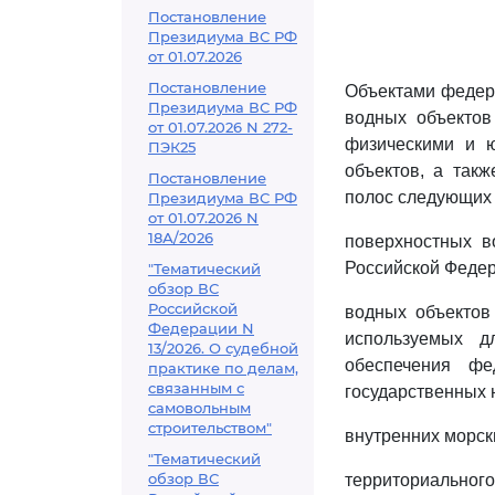
Постановление
Президиума ВС РФ
от 01.07.2026
Постановление
Объектами федера
Президиума ВС РФ
водных объектов
от 01.07.2026 N 272-
физическими и 
ПЭК25
объектов, а так
Постановление
полос следующих 
Президиума ВС РФ
от 01.07.2026 N
18А/2026
поверхностных в
Российской Федер
"Тематический
обзор ВС
Российской
водных объектов
Федерации N
используемых д
13/2026. О судебной
обеспечения фе
практике по делам,
связанным с
государственных 
самовольным
строительством"
внутренних морск
"Тематический
обзор ВС
территориального