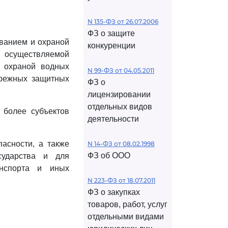
N 135-ФЗ от 26.07.2006
ФЗ о защите
ованием и охраной
конкуренции
, осуществляемой
 охраной водных
N 99-ФЗ от 04.05.2011
брежных защитных
ФЗ о
лицензировании
отдельных видов
 более субъектов
деятельности
асности, а также
N 14-ФЗ от 08.02.1998
ФЗ об ООО
сударства и для
анспорта и иных
N 223-ФЗ от 18.07.2011
ФЗ о закупках
товаров, работ, услуг
отдельными видами