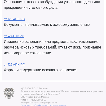
Основания отказа в возбуждении уголовного дела или
прекращения уголовного дела
ст. 126 АПК РФ
Документы, прилагаемые к исковому заявлению
ст. 49 АПК РФ
Изменение основания или предмета иска, изменение
размера исковых требований, отказ от иска, признание
иска, мировое соглашение
ст. 125 АПК РФ
Форма и содержание искового заявления
(c) 2015-2026 ЮИС Легалакт
Юридическая информационная система "Легалакт - законы, кодексы и нормативно-
правовые акты Российской Федерации"
ООО "Инфра-Бит", г. Москва.
телефон +7 (910) 050-65-67
электронная почта: info@legalacts.ru
Политика по обработке персональных данных