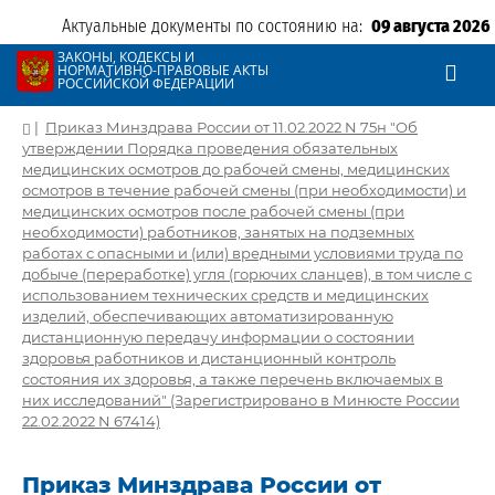
Актуальные документы по состоянию на:
09 августа 2026
ЗАКОНЫ, КОДЕКСЫ И
НОРМАТИВНО-ПРАВОВЫЕ АКТЫ
РОССИЙСКОЙ ФЕДЕРАЦИИ
|
Приказ Минздрава России от 11.02.2022 N 75н "Об
утверждении Порядка проведения обязательных
медицинских осмотров до рабочей смены, медицинских
осмотров в течение рабочей смены (при необходимости) и
медицинских осмотров после рабочей смены (при
необходимости) работников, занятых на подземных
работах с опасными и (или) вредными условиями труда по
добыче (переработке) угля (горючих сланцев), в том числе с
использованием технических средств и медицинских
изделий, обеспечивающих автоматизированную
дистанционную передачу информации о состоянии
здоровья работников и дистанционный контроль
состояния их здоровья, а также перечень включаемых в
них исследований" (Зарегистрировано в Минюсте России
22.02.2022 N 67414)
Приказ Минздрава России от