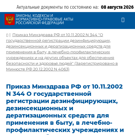
Актуальные документы по состоянию на:
08 августа 2026
ЗАКОНЫ, КОДЕКСЫ И
НОРМАТИВНО-ПРАВОВЫЕ АКТЫ
РОССИЙСКОЙ ФЕДЕРАЦИИ
|
Приказ Минздрава РФ от 10.11.2002 N 344 "О
государственной регистрации дезинфицирующих,
дезинсекционных и дератизационных средств для
применения в быту, в лечебно-профилактических
учреждениях и на других объектах для обеспечения
безопасности и здоровья людей" (Зарегистрировано в
Минюсте РФ 20.12.2002 N 4063)
Приказ Минздрава РФ от 10.11.2002
N 344 О государственной
регистрации дезинфицирующих,
дезинсекционных и
дератизационных средств для
применения в быту, в лечебно-
профилактических учреждениях и