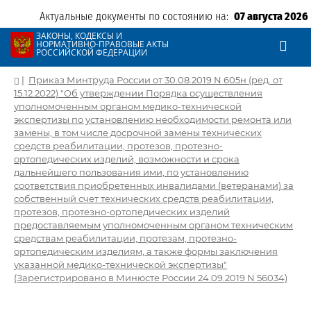
Актуальные документы по состоянию на:
07 августа 2026
ЗАКОНЫ, КОДЕКСЫ И
НОРМАТИВНО-ПРАВОВЫЕ АКТЫ
РОССИЙСКОЙ ФЕДЕРАЦИИ
|
Приказ Минтруда России от 30.08.2019 N 605н (ред. от
15.12.2022) "Об утверждении Порядка осуществления
уполномоченным органом медико-технической
экспертизы по установлению необходимости ремонта или
замены, в том числе досрочной замены технических
средств реабилитации, протезов, протезно-
ортопедических изделий, возможности и срока
дальнейшего пользования ими, по установлению
соответствия приобретенных инвалидами (ветеранами) за
собственный счет технических средств реабилитации,
протезов, протезно-ортопедических изделий
предоставляемым уполномоченным органом техническим
средствам реабилитации, протезам, протезно-
ортопедическим изделиям, а также формы заключения
указанной медико-технической экспертизы"
(Зарегистрировано в Минюсте России 24.09.2019 N 56034)