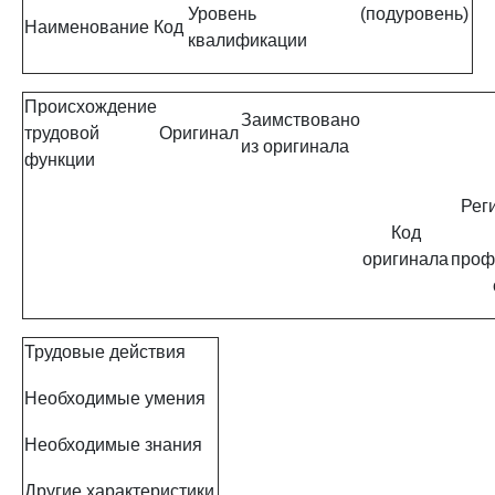
Уровень (подуровень)
Наименование
Код
квалификации
Происхождение
Заимствовано
трудовой
Оригинал
из оригинала
функции
Рег
Код
оригинала
проф
Трудовые действия
Необходимые умения
Необходимые знания
Другие характеристики