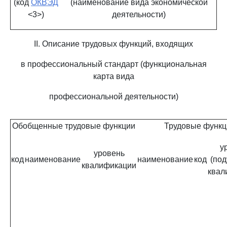
(код
ОКВЭД
(наименование вида экономической
<3>)
деятельности)
II. Описание трудовых функций, входящих
в профессиональный стандарт (функциональная
карта вида
профессиональной деятельности)
Обобщенные трудовые функции
Трудовые функц
у
уровень
код
наименование
наименование
код
(под
квалификации
квал