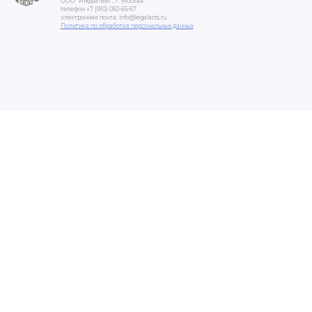
ООО "Инфра-Бит", г. Москва.
телефон +7 (910) 050-65-67
электронная почта: info@legalacts.ru
Политика по обработке персональных данных