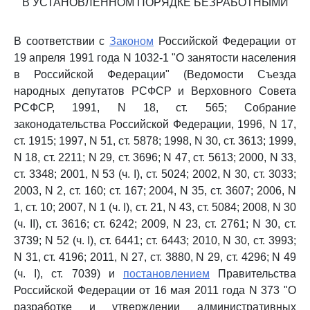
В УСТАНОВЛЕННОМ ПОРЯДКЕ БЕЗРАБОТНЫМИ
В соответствии с
Законом
Российской Федерации от
19 апреля 1991 года N 1032-1 "О занятости населения
в Российской Федерации" (Ведомости Съезда
народных депутатов РСФСР и Верховного Совета
РСФСР, 1991, N 18, ст. 565; Собрание
законодательства Российской Федерации, 1996, N 17,
ст. 1915; 1997, N 51, ст. 5878; 1998, N 30, ст. 3613; 1999,
N 18, ст. 2211; N 29, ст. 3696; N 47, ст. 5613; 2000, N 33,
ст. 3348; 2001, N 53 (ч. I), ст. 5024; 2002, N 30, ст. 3033;
2003, N 2, ст. 160; ст. 167; 2004, N 35, ст. 3607; 2006, N
1, ст. 10; 2007, N 1 (ч. I), ст. 21, N 43, ст. 5084; 2008, N 30
(ч. II), ст. 3616; ст. 6242; 2009, N 23, ст. 2761; N 30, ст.
3739; N 52 (ч. I), ст. 6441; ст. 6443; 2010, N 30, ст. 3993;
N 31, ст. 4196; 2011, N 27, ст. 3880, N 29, ст. 4296; N 49
(ч. I), ст. 7039) и
постановлением
Правительства
Российской Федерации от 16 мая 2011 года N 373 "О
разработке и утверждении административных