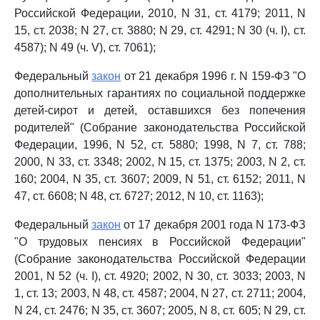
Российской Федерации, 2010, N 31, ст. 4179; 2011, N
15, ст. 2038; N 27, ст. 3880; N 29, ст. 4291; N 30 (ч. I), ст.
4587); N 49 (ч. V), ст. 7061);
Федеральный
закон
от 21 декабря 1996 г. N 159-ФЗ "О
дополнительных гарантиях по социальной поддержке
детей-сирот и детей, оставшихся без попечения
родителей" (Собрание законодательства Российской
Федерации, 1996, N 52, ст. 5880; 1998, N 7, ст. 788;
2000, N 33, ст. 3348; 2002, N 15, ст. 1375; 2003, N 2, ст.
160; 2004, N 35, ст. 3607; 2009, N 51, ст. 6152; 2011, N
47, ст. 6608; N 48, ст. 6727; 2012, N 10, ст. 1163);
Федеральный
закон
от 17 декабря 2001 года N 173-ФЗ
"О трудовых пенсиях в Российской Федерации"
(Собрание законодательства Российской Федерации
2001, N 52 (ч. I), ст. 4920; 2002, N 30, ст. 3033; 2003, N
1, ст. 13; 2003, N 48, ст. 4587; 2004, N 27, ст. 2711; 2004,
N 24, ст. 2476; N 35, ст. 3607; 2005, N 8, ст. 605; N 29, ст.