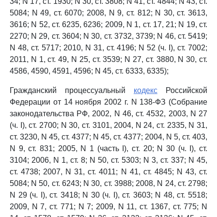
34; N 17, ст. 1930; N 30, ст. 3808; N 41, ст. 4844; N 43, ст.
5084; N 49, ст. 6070; 2008, N 9, ст. 812; N 30, ст. 3613,
3616; N 52, ст. 6235, 6236; 2009, N 1, ст. 17, 21; N 19, ст.
2270; N 29, ст. 3604; N 30, ст. 3732, 3739; N 46, ст. 5419;
N 48, ст. 5717; 2010, N 31, ст. 4196; N 52 (ч. I), ст. 7002;
2011, N 1, ст. 49, N 25, ст. 3539; N 27, ст. 3880, N 30, ст.
4586, 4590, 4591, 4596; N 45, ст. 6333, 6335);
Гражданский процессуальный
кодекс
Российской
Федерации от 14 ноября 2002 г. N 138-ФЗ (Собрание
законодательства РФ, 2002, N 46, ст. 4532, 2003, N 27
(ч. I), ст. 2700; N 30, ст. 3101, 2004, N 24, ст. 2335, N 31,
ст. 3230, N 45, ст. 4377; N 45, ст. 4377; 2004, N 5, ст. 403,
N 9, ст. 831; 2005, N 1 (часть I), ст. 20; N 30 (ч. I), ст.
3104; 2006, N 1, ст. 8; N 50, ст. 5303; N 3, ст. 337; N 45,
ст. 4738; 2007, N 31, ст. 4011; N 41, ст. 4845; N 43, ст.
5084; N 50, ст. 6243; N 30, ст. 3988; 2008, N 24, ст. 2798;
N 29 (ч. I), ст. 3418; N 30 (ч. I), ст. 3603; N 48, ст. 5518;
2009, N 7, ст. 771; N 7; 2009, N 11, ст. 1367, ст. 775; N